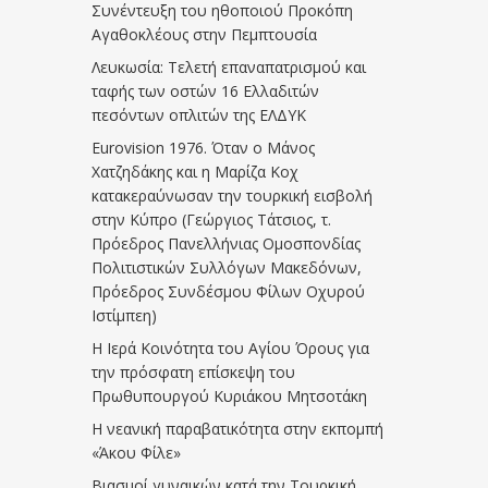
Συνέντευξη του ηθοποιού Προκόπη
Αγαθοκλέους στην Πεμπτουσία
Λευκωσία: Τελετή επαναπατρισμού και
ταφής των οστών 16 Ελλαδιτών
πεσόντων οπλιτών της ΕΛΔΥΚ
Eurovision 1976. Όταν ο Μάνος
Χατζηδάκης και η Μαρίζα Κοχ
κατακεραύνωσαν την τουρκική εισβολή
στην Κύπρο (Γεώργιος Τάτσιος, τ.
Πρόεδρος Πανελλήνιας Ομοσπονδίας
Πολιτιστικών Συλλόγων Μακεδόνων,
Πρόεδρος Συνδέσμου Φίλων Οχυρού
Ιστίμπεη)
Η Ιερά Κοινότητα του Αγίου Όρους για
την πρόσφατη επίσκεψη του
Πρωθυπουργού Κυριάκου Μητσοτάκη
Η νεανική παραβατικότητα στην εκπομπή
«Άκου Φίλε»
Βιασμοί γυναικών κατά την Τουρκική