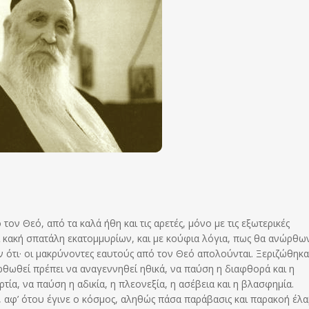
τον Θεό, από τα καλά ήθη και τις αρετές, μόνο με τις εξωτερικές
εται κακή σπατάλη εκατομμυρίων, και με κούφια λόγια, πως θα ανώρθω
 ότι· οι μακρύνοντες εαυτούς από τον Θεό απολούνται. Ξεριζώθηκ
ρθωθεί πρέπει να αναγεννηθεί ηθικά, να παύση η διαφθορά και η
ία, να παύση η αδικία, η πλεονεξία, η ασέβεια και η βλασφημία.
ότι, αφ’ ότου έγινε ο κόσμος, αληθώς πάσα παράβασις και παρακοή έλ