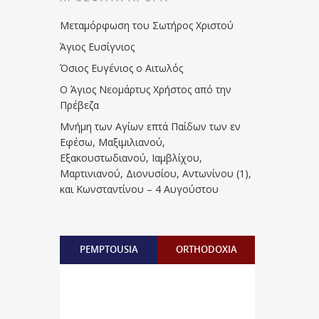
Μεταμόρφωση του Σωτήρος Χριστού
Άγιος Ευσίγνιος
Όσιος Ευγένιος ο Αιτωλός
Ο Άγιος Νεομάρτυς Χρήστος από την
Πρέβεζα
Μνήμη των Aγίων επτά Παίδων των εν
Eφέσω, Mαξιμιλιανού,
Eξακουστωδιανού, Iαμβλίχου,
Mαρτινιανού, Διονυσίου, Aντωνίνου (1),
και Kωνσταντίνου – 4 Αυγούστου
PEMPTOUSIA
ORTHODOXIA