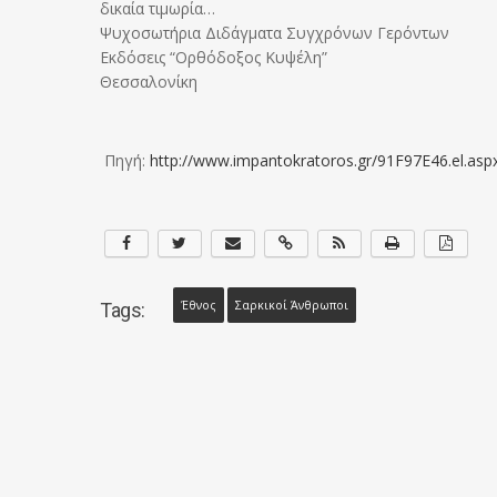
δικαία τιμωρία…
Ψυχοσωτήρια Διδάγματα Συγχρόνων Γερόντων
Εκδόσεις “Ορθόδοξος Κυψέλη”
Θεσσαλονίκη
Πηγή:
http://www.impantokratoros.gr/91F97E46.el.asp
Έθνος
Σαρκικοί Άνθρωποι
Tags: