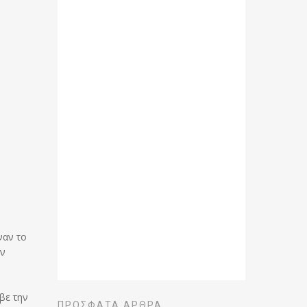
ναν το
αν
αβε την
ΠΡΌΣΦΑΤΑ ΆΡΘΡΑ