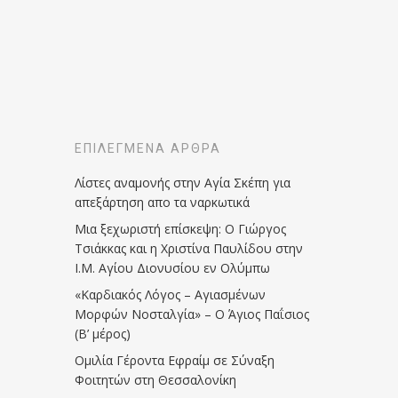
ΕΠΙΛΕΓΜΈΝΑ ΆΡΘΡΑ
Λίστες αναμονής στην Αγία Σκέπη για
απεξάρτηση απο τα ναρκωτικά
Μια ξεχωριστή επίσκεψη: Ο Γιώργος
Τσιάκκας και η Χριστίνα Παυλίδου στην
Ι.Μ. Αγίου Διονυσίου εν Ολύμπω
«Καρδιακός Λόγος – Αγιασμένων
Μορφών Νοσταλγία» – Ο Άγιος Παΐσιος
(Β’ μέρος)
Ομιλία Γέροντα Εφραίμ σε Σύναξη
Φοιτητών στη Θεσσαλονίκη