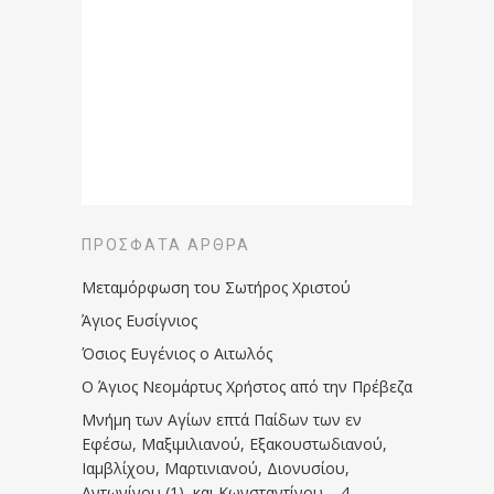
ΠΡΌΣΦΑΤΑ ΆΡΘΡΑ
Μεταμόρφωση του Σωτήρος Χριστού
Άγιος Ευσίγνιος
Όσιος Ευγένιος ο Αιτωλός
Ο Άγιος Νεομάρτυς Χρήστος από την Πρέβεζα
Μνήμη των Aγίων επτά Παίδων των εν
Eφέσω, Mαξιμιλιανού, Eξακουστωδιανού,
Iαμβλίχου, Mαρτινιανού, Διονυσίου,
Aντωνίνου (1), και Kωνσταντίνου – 4