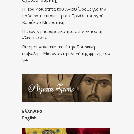
Οχυρού Ιστίμπεη)
Η Ιερά Κοινότητα του Αγίου Όρους για την
πρόσφατη επίσκεψη του Πρωθυπουργού
Κυριάκου Μητσοτάκη
Η νεανική παραβατικότητα στην εκπομπή
«Άκου Φίλε»
Βιασμοί γυναικών κατά την Τουρκική
εισβολή – Μια ανοιχτή πληγή της φρίκης του
’74
Ελληνικά
English