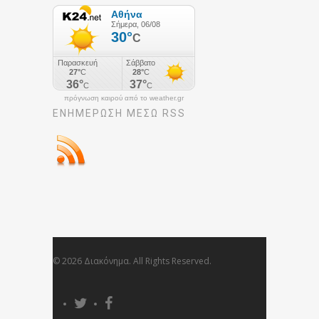
πρόγνωση καιρού από το weather.gr
ΕΝΗΜΈΡΩΣΉ ΜΕΣΩ RSS
© 2026 Διακόνημα. All Rights Reserved.