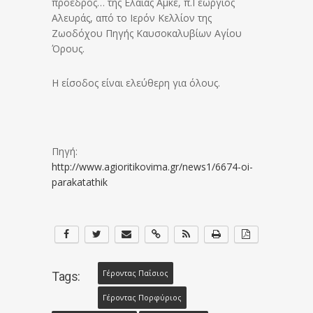
πρόεδρος… της Ελαίας Αμκε, π.Γεώργιος
Αλευράς, από το Ιερόν Κελλίον της
Ζωοδόχου Πηγής Καυσοκαλυβίων Αγίου
Όρους.
Η είσοδος είναι ελεύθερη για όλους.
Πηγή:
http://www.agioritikovima.gr/news1/6674-oi-
parakatathik
Γέροντας Παΐσιος
Tags:
Γέροντας Πορφύριος