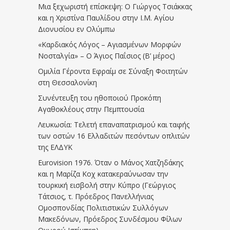
Μια ξεχωριστή επίσκεψη: Ο Γιώργος Τσιάκκας
και η Χριστίνα Παυλίδου στην Ι.Μ. Αγίου
Διονυσίου εν Ολύμπω
«Καρδιακός Λόγος – Αγιασμένων Μορφών
Νοσταλγία» – Ο Άγιος Παΐσιος (Β’ μέρος)
Ομιλία Γέροντα Εφραίμ σε Σύναξη Φοιτητών
στη Θεσσαλονίκη
Συνέντευξη του ηθοποιού Προκόπη
Αγαθοκλέους στην Πεμπτουσία
Λευκωσία: Τελετή επαναπατρισμού και ταφής
των οστών 16 Ελλαδιτών πεσόντων οπλιτών
της ΕΛΔΥΚ
Eurovision 1976. Όταν ο Μάνος Χατζηδάκης
και η Μαρίζα Κοχ κατακεραύνωσαν την
τουρκική εισβολή στην Κύπρο (Γεώργιος
Τάτσιος, τ. Πρόεδρος Πανελλήνιας
Ομοσπονδίας Πολιτιστικών Συλλόγων
Μακεδόνων, Πρόεδρος Συνδέσμου Φίλων