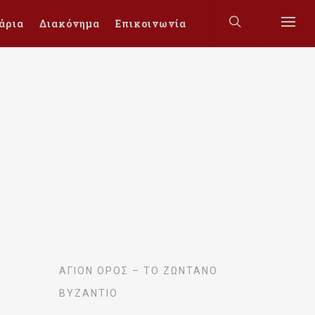
άρια
Διακόνημα
Επικοινωνία
ΆΓΙΟΝ ΌΡΟΣ – ΤΟ ΖΩΝΤΑΝΌ
ΒΥΖΆΝΤΙΟ