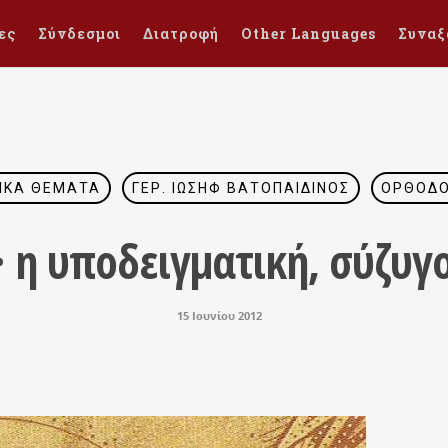
ες
Σύνδεσμοι
Διατροφή
Other Languages
Συναξ
ΙΚΆ ΘΈΜΑΤΑ
ΓΈΡ. ΙΩΣΉΦ ΒΑΤΟΠΑΙΔΙΝΌΣ
ΟΡΘΌΔΟ
· η υποδειγματική, σύζυγ
15 Ιουνίου 2012