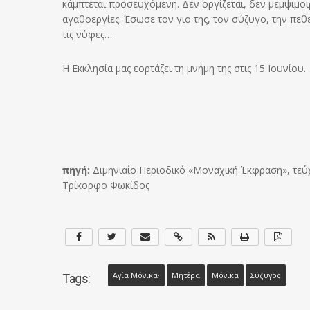
κάμπτεται προσευχόμενη. Δεν οργίζεται, δεν μεμψιμοι
αγαθοεργίες. Έσωσε τον γιο της, τον σύζυγο, την πεθερ
τις νύφες…
Η Εκκλησία μας εορτάζει τη μνήμη της στις 15 Ιουνίου.
πηγή:
Διμηνιαίο Περιοδικό «Μοναχική Έκφραση», τεύχ
Τρίκορφο Φωκίδος
Αγία Μόνικα·
Μητέρα
Μόνικα
Σύζυγος
Tags: