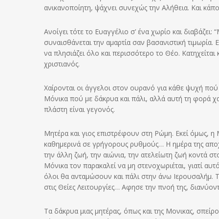
ανικανοποίητη, ψάχνει συνεχώς την Αλήθεια. Και κάπο
Ανοίγει τότε το Ευαγγέλιο σ’ ένα χωρίο και διαβάζει: “Μ
συναισθάνεται την αμαρτία σαν βασανιστική τιμωρία. Ε
να πλησιάζει όλο και περισσότερο το Θέο. Κατηχείται 
χριστιανός.
Χαίρονται οι άγγελοι στον ουρανό για κάθε ψυχή πού μ
Μόνικα πού με δάκρυα και πάλι, αλλά αυτή τη φορά χ
πλάστη είναι γεγονός.
Μητέρα και γιος επιστρέφουν στη Ρώμη. Εκεί όμως, η
καθημερινά σε γρήγορους ρυθμούς… Η ημέρα της αποχώ
την άλλη ζωή, την αιώνια, την ατελείωτη ζωή κοντά σ
Μόνικα τον παρακαλεί να μη στενοχωριέται, γιατί αυτό
όλοι θα ανταμώσουν και πάλι στην άνω Ιερουσαλήμ. 
στις Θείες Λειτουργίες… Αφησε την πνοή της, διανύοντ
Τα δάκρυα μιας μητέρας, όπως και της Μονικας, σπείρον