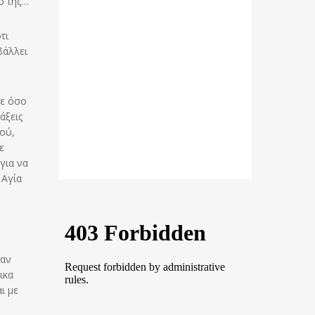
ό της…
τι
βάλλει
σε όσο
άξεις
ιού,
ε
για να
 Αγία
ταν
ικα
ι με