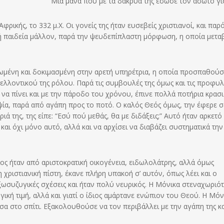
Μια μάνα πού με τα δάκρυά της εσωσε τον άσωτο γι
ρικής, το 332 μ.Χ. Οι γονείς της ήταν ευσεβείς χριστιανοί, και παρό
κή παιδεία μάλλον, παρά την ψευδεπίπλαστη μόρφωση, η οποία μετα
ιωμένη και δοκιμασμένη στην αρετή υπηρέτρια, η οποία προσπαθού
ελλοντικού της ρόλου. Παρά τις συμβουλές της όμως και τις προφυλ
ε να πίνει και με την πάροδο του χρόνου, έπινε πολλά ποτήρια κρασ
ία, παρά από αγάπη προς το ποτό. Ο καλός Θεός όμως, την έφερε σ
ά της, της είπε: “Εσύ πού μεθάς, θα με διδάξεις;” Αυτό ήταν αρκετό 
και όχι μόνο αυτό, αλλά και να αρχίσει να διαβάζει συστηματικά την
οίος ήταν από αριστοκρατική οικογένεια, ειδωλολάτρης, αλλά όμως
 χριστιανική πίστη, έκανε πλήρη υπακοή σ’ αυτόν, όπως λέει και ο
ξωσυζυγικές σχέσεις και ήταν πολύ νευρικός. Η Μόνικα στεναχωριό
ική τιμή, αλλά και γιατί ο ίδιος αμάρτανε ενώπιον του Θεού. Η Μόν
σα στο σπίτι. Εξακολουθούσε να τον περιβάλλει με την αγάπη της κα