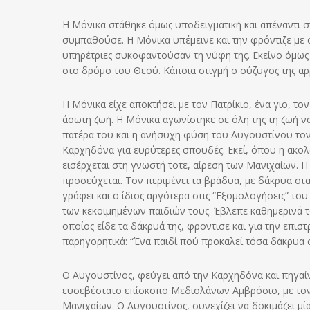
Η Μόνικα στάθηκε όμως υποδειγματική και απέναντι στ
συμπαθούσε. Η Μόνικα υπέμεινε και την φρόντιζε με 
υπηρέτριες συκοφαντούσαν τη νύφη της. Εκείνο όμως 
στο δρόμο του Θεού. Κάποια στιγμή ο σύζυγος της αρρ
Η Μόνικα είχε αποκτήσει με τον Πατρίκιο, ένα γιο, το
άσωτη ζωή. Η Μόνικα αγωνίστηκε σε όλη της τη ζωή να
πατέρα του και η ανήσυχη φύση του Αυγουστίνου τον 
Καρχηδόνα για ευρύτερες σπουδές. Εκεί, όπου η ακολα
εισέρχεται στη γνωστή τοτε, αίρεση των Μανιχαίων. Η 
προσεύχεται. Τον περιμένει τα βράδυα, με δάκρυα στα 
γράφει και ο ίδιος αργότερα στις “Εξομολογήσεις” το
των κεκοιμημένων παιδιών τους. Έβλεπε καθημερινά τ
οποίος είδε τα δάκρυά της, φροντισε και για την επισ
παρηγορητικά: “Ένα παιδί πού προκαλεί τόσα δάκρυα σ
Ο Αυγουστίνος, φεύγει από την Καρχηδόνα και πηγαίνε
ευσεβέστατο επίσκοπο Μεδιολάνων Αμβρόσιο, με τον
Μανιχαίων. Ο Αυγουστίνος, συνεχίζει να δοκιμάζει μ