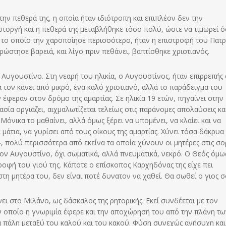
ην πεθερά της, η οποία ήταν ιδιότροπη και επιπλέον δεν την
στοργή και η πεθερά της μεταβλήθηκε τόσο πολύ, ώστε να τιμωρεί ό
το οποίο την χαροποίησε περισσότερο, ήταν η επιστροφή του Πατρ
ώστησε βαρειά, και λίγο πριν πεθάνει, βαπτίσθηκε χριστιανός.
ν Αυγουστίνο. Στη νεαρή του ηλικία, ο Αυγουστίνος, ήταν επιρρεπής
 τον κάνει από μικρό, ένα καλό χριστιανό, αλλά το παράδειγμα του
έφεραν στον δρόμο της αμαρτίας. Σε ηλικία 19 ετών, πηγαίνει στην
σία οργιάζει, αιχμαλωτίζεται τελείως στις παράνομες απολαύσεις κα
Μόνικα το μαθαίνει, αλλά όμως ξέρει να υπομένει, να κλαίει και να
μάτια, να γυρίσει από τους οίκους της αμαρτίας. Χύνει τόσα δάκρυα
υ-, πολύ περισσότερα από εκείνα τα οποία χύνουν οι μητέρες στις σ
ον Αυγουστίνο, όχι σωματικά, αλλά πνευματικά, νεκρό. Ο Θεός όμως
τροφή του γιού της. Κάποτε ο επίσκοπος Καρχηδόνας της είχε πει
τη μητέρα του, δεν είναι ποτέ δυνατον να χαθεί. Θα σωθεί ο γιος σ
ι στο Μιλάνο, ως δάσκαλος της ρητορικής. Εκεί συνδέεται με τον
 οποίο η γνωριμία έφερε και την αποχώρησή του από την πλάνη τω
ία πάλη μεταξύ του καλού και του κακού. Φύση συνεχώς ανήσυχη και