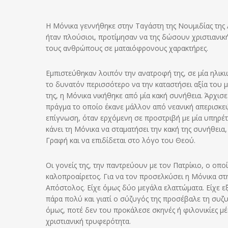
Η Μόνικα γεννήθηκε στην Ταγάστη της Νουμιδίας της Αφ
ήταν πλούσιοι, προτίμησαν να της δώσουν χριστιανι
τους ανθρώπους σε ματαιόφρονους χαρακτήρες.
Εμπιστεύθηκαν λοιπόν την ανατροφή της, σε μία ηλικ
το δυνατόν περισσότερο να την καταστήσει αξία του μ
της, η Μόνικα νικήθηκε από μία κακή συνήθεια. Άρχισ
πράγμα το οποίο έκανε μάλλον από νεανική απερισκεψ
επίγνωση, όταν ερχόμενη σε προστριβή με μία υπηρέτρι
κάνει τη Μόνικα να σταματήσει την κακή της συνήθεια, 
Γραφή και να επιδίδεται στο λόγο του Θεού.
Οι γονείς της, την παντρεύουν με τον Πατρίκιο, ο οπ
καλοπροαίρετος. Για να τον προσελκύσει η Μόνικα στη
Απόστολος. Είχε όμως δύο μεγάλα ελαττώματα. Είχε ε
πάρα πολύ και γιατί ο σύζυγός της προσέβαλε τη συζυγ
όμως, ποτέ δεν του προκάλεσε σκηνές ή φιλονικίες μέ
χριστιανική τρυφερότητα.