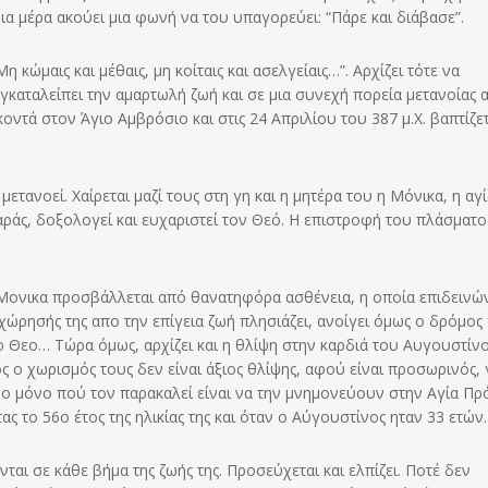
ια μέρα ακούει μια φωνή να του υπαγορεύει: “Πάρε και διάβασε”.
η κώμαις και μέθαις, μη κοίταις και ασελγείαις…”. Αρχίζει τότε να
γκαταλείπει την αμαρτωλή ζωή και σε μια συνεχή πορεία μετανοίας α
κοντά στον Άγιο Αμβρόσιο και στις 24 Απριλίου του 387 μ.Χ. βαπτίζε
ετανοεί. Χαίρεται μαζί τους στη γη και η μητέρα του η Μόνικα, η αγ
αράς, δοξολογεί και ευχαριστεί τον Θεό. Η επιστροφή του πλάσματο
 Μονικα προσβάλλεται από θανατηφόρα ασθένεια, η οποία επιδεινώ
ρησής της απο την επίγεια ζωή πλησιάζει, ανοίγει όμως ο δρόμος 
το Θεο… Τώρα όμως, αρχίζει και η θλίψη στην καρδιά του Αυγουστίν
ς ο χωρισμός τους δεν είναι άξιος θλίψης, αφού είναι προσωρινός, γ
Το μόνο πού τον παρακαλεί είναι να την μνημονεύουν στην Αγία Πρ
ας το 56ο έτος της ηλικίας της και όταν ο Αύγουστίνος ηταν 33 ετών.
ται σε κάθε βήμα της ζωής της. Προσεύχεται και ελπίζει. Ποτέ δεν