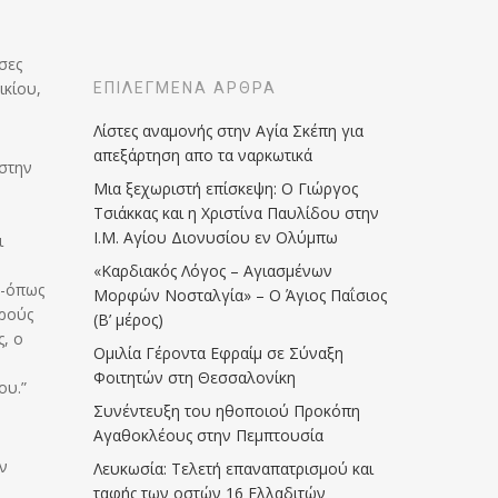
σες
ικίου,
ΕΠΙΛΕΓΜΈΝΑ ΆΡΘΡΑ
Λίστες αναμονής στην Αγία Σκέπη για
απεξάρτηση απο τα ναρκωτικά
 στην
Μια ξεχωριστή επίσκεψη: Ο Γιώργος
Τσιάκκας και η Χριστίνα Παυλίδου στην
Ι.Μ. Αγίου Διονυσίου εν Ολύμπω
ι
«Καρδιακός Λόγος – Αγιασμένων
 -όπως
Μορφών Νοσταλγία» – Ο Άγιος Παΐσιος
ορούς
(Β’ μέρος)
, ο
Ομιλία Γέροντα Εφραίμ σε Σύναξη
Φοιτητών στη Θεσσαλονίκη
ου.”
Συνέντευξη του ηθοποιού Προκόπη
Αγαθοκλέους στην Πεμπτουσία
ν
Λευκωσία: Τελετή επαναπατρισμού και
ταφής των οστών 16 Ελλαδιτών