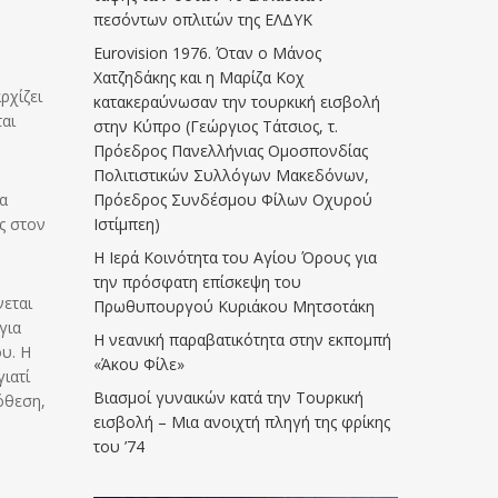
πεσόντων οπλιτών της ΕΛΔΥΚ
Eurovision 1976. Όταν ο Μάνος
Χατζηδάκης και η Μαρίζα Κοχ
ρχίζει
κατακεραύνωσαν την τουρκική εισβολή
ται
στην Κύπρο (Γεώργιος Τάτσιος, τ.
Πρόεδρος Πανελλήνιας Ομοσπονδίας
Πολιτιστικών Συλλόγων Μακεδόνων,
ία
Πρόεδρος Συνδέσμου Φίλων Οχυρού
ς στον
Ιστίμπεη)
Η Ιερά Κοινότητα του Αγίου Όρους για
την πρόσφατη επίσκεψη του
νεται
Πρωθυπουργού Κυριάκου Μητσοτάκη
για
Η νεανική παραβατικότητα στην εκπομπή
ου. Η
«Άκου Φίλε»
ιατί
Βιασμοί γυναικών κατά την Τουρκική
όθεση,
εισβολή – Μια ανοιχτή πληγή της φρίκης
του ’74