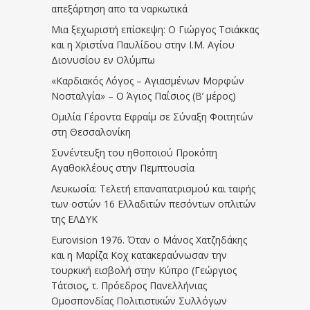
απεξάρτηση απο τα ναρκωτικά
Μια ξεχωριστή επίσκεψη: Ο Γιώργος Τσιάκκας
και η Χριστίνα Παυλίδου στην Ι.Μ. Αγίου
Διονυσίου εν Ολύμπω
«Καρδιακός Λόγος – Αγιασμένων Μορφών
Νοσταλγία» – Ο Άγιος Παΐσιος (Β’ μέρος)
Ομιλία Γέροντα Εφραίμ σε Σύναξη Φοιτητών
στη Θεσσαλονίκη
Συνέντευξη του ηθοποιού Προκόπη
Αγαθοκλέους στην Πεμπτουσία
Λευκωσία: Τελετή επαναπατρισμού και ταφής
των οστών 16 Ελλαδιτών πεσόντων οπλιτών
της ΕΛΔΥΚ
Eurovision 1976. Όταν ο Μάνος Χατζηδάκης
και η Μαρίζα Κοχ κατακεραύνωσαν την
τουρκική εισβολή στην Κύπρο (Γεώργιος
Τάτσιος, τ. Πρόεδρος Πανελλήνιας
Ομοσπονδίας Πολιτιστικών Συλλόγων