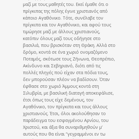
μαζί με τους μαθητές του. Εκεί έμαθε ότι ο
πρίγκιπας της πόλης έγινε χριστιανός από
κάποιο Αγαθόνικο. Τότε, συνέλαβε τον
πρίγκιπα και τον Αγαθόνικο, και αφού τους
τιμώρησε μαζί με άλλους χριστιανούς,
κατόπιν όλους μαζί τους οδήγησε στο
βασιλιά, που βρισκόταν στη Θράκη. Αλλά στο
δρόμο, κοντά σε ένα χωριό ονομαζόμενο
Ποταμός, σκότωσε τους Ζήνωνα, Θεοπρέπιο,
Ακίνδυνο και Σεβηριανό, διότι από τις
πολλές πληγές πού είχαν στα πόδια τους,
δεν μπορούσαν πλέον να βαδίσουν. Όταν
έφθασε στο χωριό Άμμους κοντά στη
Σιλυβρία, με βασιλική διαταγή αποκεφάλισε,
έτσι όπως τους είχε δεμένους, τον
Αγαθόνικο, τον πρίγκιπα και τους άλλους
χριστιανούς. Έτσι, όλοι ακολούθησαν το
παράδειγμα του εσφαγμένου Αρνίου, του
Χριστού, και άξια θα συναριθμηθούν μ’
αυτούς που θα είναι “γεγραμμένοι εν τω