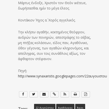
Μάρτυς ένδοξε, Χριστόν τον Θεόν ικέτευε,
δωρήσασθαι ημίν το μέγα έλεος.
Κοντάκιον Ήχος α΄. Χορός αγγελικός.
Την κλήσιν αγαθήν, κεκτημένος θεόφρον,
ανδρών των πονηρών, απεστράφης το σέβας,
μη πτήξας κολάσεων, είδος παν, Αγαθόνικε,
όθεν γέγονας, των αγαθών κληρονόμος, και
απείληφας, συν τοις συνάθλοις αξίως, τον
άφθαρτον στέφανον.
Πηγή:
http://www.synaxaristis.googlepages.com/22αυγουστου
22 Αυγούστου
Αγαθόνικος
Άγιοι
Tags: