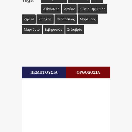
Ακίνδυνος
Αρνίον
Βιβλίο Της Ζωής
Ζήνων
Ζωτικός
Θεοπρέπιος
Μάρτυρες
Μαρτύριο
Σεβηριανός
Σηλυβρία
ΠΕΜΠΤΟΥΣΙΑ
ΟΡΘΟΔΟΞΙΑ