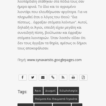
λεοπάρδαλη στάθηκαν στα πόδια τους σαν
ήμερα αρνιά. Το ίδιο και το αγριεμένο
λιοντάρι που ελευθέρωσαν αργότερα. Για να
πληρωθεί έτσι ο λόγος του Θεού: “δια
πίστεως… έφραξαν στόματα λεόντων”. Αυτοί,
δηλαδή οι Άγιοι, επειδή είχαν μεγάλη και
συνειδητή πίστη, βούλωσαν και έφραξαν
στόματα λιονταριών. Όταν λοιπόν είδαν ότι
δεν τους άγγιξαν τα θηρία, αμέσως οι δήμιοι
τους αποκεφάλισαν.
Πηγή:
www.synaxaristis.googlepages.com
Άγιοι
Διωγμοί
Ειδωλολατρία
Tags:
Θαύματα Και Θαυμαστά Γεγονότα