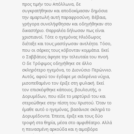
προς τιμήν του Απόλλωνα, δε
συγκρατήθηκαν και αποδοκίμασαν δημόσια
την αμαρτωλή αυτή παραφροσύνη. Βέβαια,
γρήγορα
συνελήφθησαν και οδηγήθηκαν στο
δικαστήριο. Θαρραλέα δήλωσαν πως είναι
χριστιανοί. Τότε ο ηγεμόνας Ηλιόδωρος
διέταξε και τους μαστίγωσαν ανελέητα. Τόσο,
που οι σάρκες τους κόβονταν κομμάτια. Εκεί
ο Σαββάτιος άφησε την τελευταία του πνοή.
Ο δε Τρόφιμος οδηγήθηκε σε άλλο
σκληρότερο ηγεμόνα, το Διονύσιο Περώννιο.
Αυτός, αφού τον έγδαρε με σιδερένια νύχια,
μισοπεθαμένο τον έριξε στη φυλακή. Εκεί
τον επισκέφθηκε κάποιος, βουλευτής, ο
Δορυμέδων, που είδε το μαρτύριό του και
στερεώθηκε στην πίστη του Χριστού. Όταν το
έμαθε αυτό ο ηγεμόνας, βασάνισε σκληρά το
Δορυμέδοντα. Έπειτα, έριξε και τους δύο
τροφή στα θηρία, μέσα στο αμφιθέατρο. Αλλά
η πεινασμένη αρκούδα και η αιμοβόρα