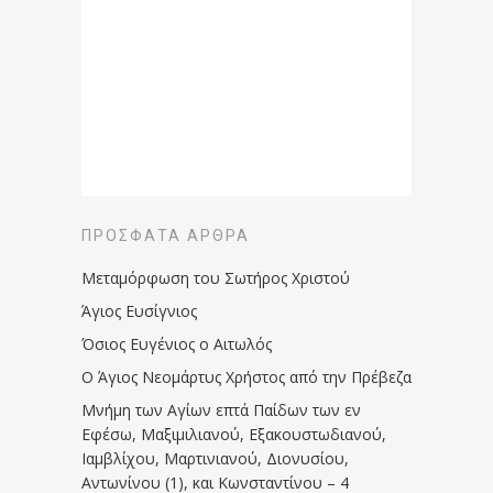
ΠΡΌΣΦΑΤΑ ΆΡΘΡΑ
Μεταμόρφωση του Σωτήρος Χριστού
Άγιος Ευσίγνιος
Όσιος Ευγένιος ο Αιτωλός
Ο Άγιος Νεομάρτυς Χρήστος από την Πρέβεζα
Μνήμη των Aγίων επτά Παίδων των εν
Eφέσω, Mαξιμιλιανού, Eξακουστωδιανού,
Iαμβλίχου, Mαρτινιανού, Διονυσίου,
Aντωνίνου (1), και Kωνσταντίνου – 4