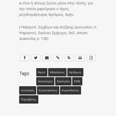
κι έτσι ή αλλιώς ζούνε μέσα στην πίστη, για
την οποία μαρτύρησε ο άγιος
μεγαλομάρτυρας Αρτέμιος. Αμήν.
(+Μητροπ. Σερβίων και Κοζάνης Διονυσίου Λ.
Ψαριανού, Εικόνες Έμψυχοι, Εκδ. Αποστ.
Διακονίας σ. 138)
Άγιος
Αθανάσιος
Αρτέμιος
Tags:
Αστυνομία
Εκκλησία
ΕΛΑΣ
Ιουλιανός
Κωνσταντίνος
Κωνστάντιος
Παραβάτης