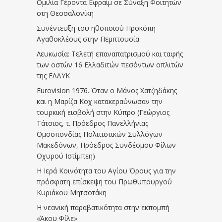
Ομιλία Γέροντα Εφραίμ σε Σύναξη Φοιτητών
στη Θεσσαλονίκη
Συνέντευξη του ηθοποιού Προκόπη
Αγαθοκλέους στην Πεμπτουσία
Λευκωσία: Τελετή επαναπατρισμού και ταφής
των οστών 16 Ελλαδιτών πεσόντων οπλιτών
της ΕΛΔΥΚ
Eurovision 1976. Όταν ο Μάνος Χατζηδάκης
και η Μαρίζα Κοχ κατακεραύνωσαν την
τουρκική εισβολή στην Κύπρο (Γεώργιος
Τάτσιος, τ. Πρόεδρος Πανελλήνιας
Ομοσπονδίας Πολιτιστικών Συλλόγων
Μακεδόνων, Πρόεδρος Συνδέσμου Φίλων
Οχυρού Ιστίμπεη)
Η Ιερά Κοινότητα του Αγίου Όρους για την
πρόσφατη επίσκεψη του Πρωθυπουργού
Κυριάκου Μητσοτάκη
Η νεανική παραβατικότητα στην εκπομπή
«Άκου Φίλε»