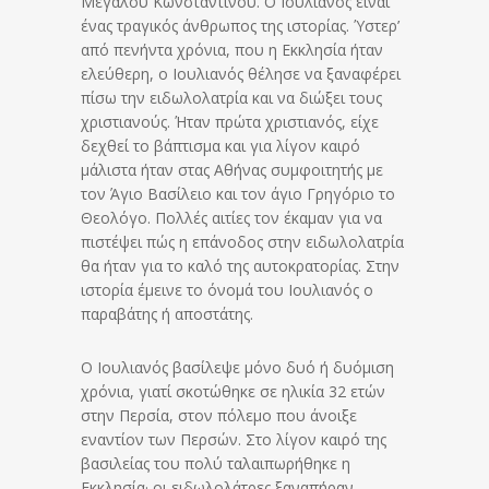
Μεγάλου Κωνσταντίνου. Ο Ιουλιανός είναι
ένας τραγικός άνθρωπος της ιστορίας. Ύστερ’
από πενήντα χρόνια, που η Εκκλησία ήταν
ελεύθερη, ο Ιουλιανός θέλησε να ξαναφέρει
πίσω την ειδωλολατρία και να διώξει τους
χριστιανούς. Ήταν πρώτα χριστιανός, είχε
δεχθεί το βάπτισμα και για λίγον καιρό
μάλιστα ήταν στας Αθήνας συμφοιτητής με
τον Άγιο Βασίλειο και τον άγιο Γρηγόριο το
Θεολόγο. Πολλές αιτίες τον έκαμαν για να
πιστέψει πώς η επάνοδος στην ειδωλολατρία
θα ήταν για το καλό της αυτοκρατορίας. Στην
ιστορία έμεινε το όνομά του Ιουλιανός ο
παραβάτης ή αποστάτης.
Ο Ιουλιανός βασίλεψε μόνο δυό ή δυόμιση
χρόνια, γιατί σκοτώθηκε σε ηλικία 32 ετών
στην Περσία, στον πόλεμο που άνοιξε
εναντίον των Περσών. Στο λίγον καιρό της
βασιλείας του πολύ ταλαιπωρήθηκε η
Εκκλησία· οι ειδωλολάτρες ξαναπήραν