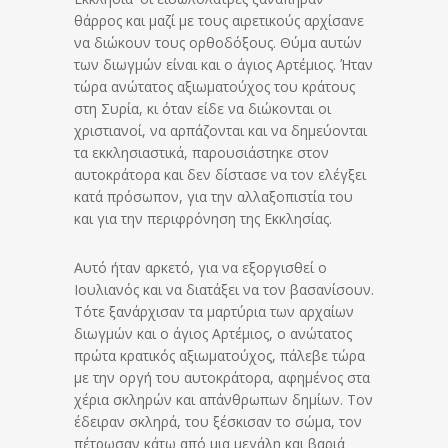
θάρρος και μαζί με τους αιρετικούς αρχίσανε
να διώκουν τους ορθοδόξους. Θύμα αυτών
των διωγμών είναι και ο άγιος Αρτέμιος. Ήταν
τώρα ανώτατος αξιωματούχος του κράτους
στη Συρία, κι όταν είδε να διώκονται οι
χριστιανοί, να αρπάζονται και να δημεύονται
τα εκκλησιαστικά, παρουσιάστηκε στον
αυτοκράτορα και δεν δίστασε να τον ελέγξει
κατά πρόσωπον, για την αλλαξοπιστία του
και για την περιφρόνηση της Εκκλησίας.
Αυτό ήταν αρκετό, για να εξοργισθεί ο
Ιουλιανός και να διατάξει να τον βασανίσουν.
Τότε ξανάρχισαν τα μαρτύρια των αρχαίων
διωγμών και ο άγιος Αρτέμιος, ο ανώτατος
πρώτα κρατικός αξιωματούχος, πάλεβε τώρα
με την οργή του αυτοκράτορα, αφημένος στα
χέρια σκληρών και απάνθρωπων δημίων. Τον
έδειραν σκληρά, του ξέσκισαν το σώμα, τον
πέτρωσαν κάτω από μια μεγάλη και βαριά