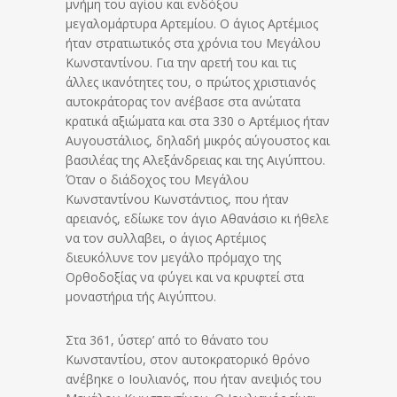
μνήμη του αγίου και ενδόξου
μεγαλομάρτυρα Αρτεμίου. Ο άγιος Αρτέμιος
ήταν στρατιωτικός στα χρόνια του Μεγάλου
Κωνσταντίνου. Για την αρετή του και τις
άλλες ικανότητες του, ο πρώτος χριστιανός
αυτοκράτορας τον ανέβασε στα ανώτατα
κρατικά αξιώματα και στα 330 ο Αρτέμιος ήταν
Αυγουστάλιος, δηλαδή μικρός αύγουστος και
βασιλέας της Αλεξάνδρειας και της Αιγύπτου.
Όταν ο διάδοχος του Μεγάλου
Κωνσταντίνου Κωνστάντιος, που ήταν
αρειανός, εδίωκε τον άγιο Αθανάσιο κι ήθελε
να τον συλλαβει, ο άγιος Αρτέμιος
διευκόλυνε τον μεγάλο πρόμαχο της
Ορθοδοξίας να φύγει και να κρυφτεί στα
μοναστήρια τής Αιγύπτου.
Στα 361, ύστερ’ από το θάνατο του
Κωνσταντίου, στον αυτοκρατορικό θρόνο
ανέβηκε ο Ιουλιανός, που ήταν ανεψιός του