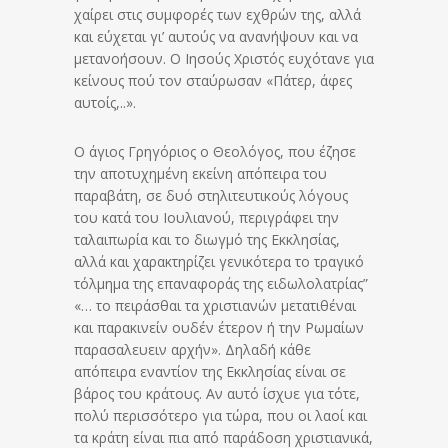
χαίρει στις συμφορές των εχθρών της, αλλά
και εύχεται γι’ αυτούς να ανανήψουν και να
μετανοήσουν. Ο Ιησούς Χριστός ευχότανε για
κείνους πού τον σταύρωσαν «Πάτερ, άφες
αυτοίς,..».
Ο άγιος Γρηγόριος ο Θεολόγος, που έζησε
την αποτυχημένη εκείνη απόπειρα του
παραβάτη, σε δυό στηλιτευτικούς λόγους
του κατά του Ιουλιανού, περιγράφει την
ταλαιπωρία και το διωγμό της Εκκλησίας,
αλλά και χαρακτηρίζει γενικότερα το τραγικό
τόλμημα της επαναφοράς της ειδωλολατρίας”
«… το πειράσθαι τα χριστιανών μετατιθέναι
και παρακινείν ουδέν έτερον ή την Ρωμαίων
παρασαλευειν αρχήν». Δηλαδή κάθε
απόπειρα εναντίον της Εκκλησίας είναι σε
βάρος του κράτους. Αν αυτό ίσχυε για τότε,
πολύ περισσότερο για τώρα, που οι λαοί και
τα κράτη είναι πια από παράδοση χριστιανικά,