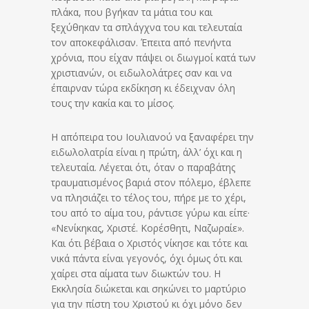
πλάκα, που βγήκαν τα μάτια του και
ξεχύθηκαν τα σπλάγχνα του και τελευταία
τον αποκεφάλισαν. Έπειτα από πενήντα
χρόνια, που είχαν πάψει οι διωγμοί κατά των
χριστιανών, οι ειδωλολάτρες σαν και να
έπαιρναν τώρα εκδίκηση κι έδειχναν όλη
τους την κακία και το μίσος.
Η απόπειρα του Ιουλιανού να ξαναφέρει την
ειδωλολατρία είναι η πρώτη, άλλ’ όχι και η
τελευταία. Λέγεται ότι, όταν ο παραβάτης
τραυματισμένος βαριά στον πόλεμο, έβλεπε
να πλησιάζει το τέλος του, πήρε με το χέρι,
του από το αίμα του, ράντισε γύρω και είπε·
«Νενίκηκας, Χριστέ. Κορέσθητι, Ναζωραίε».
Και ότι βέβαια ο Χριστός νίκησε και τότε και
νικά πάντα είναι γεγονός, όχι όμως ότι και
χαίρει στα αίματα των διωκτών του. Η
Εκκλησία διώκεται και σηκώνει το μαρτύριο
για την πίστη του Χριστού κι όχι μόνο δεν