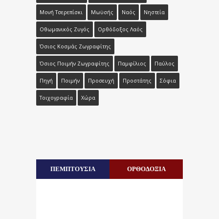
Μονή Τσερεπίσκι
Μωϋσής
Ναός
Νηστεία
Οθωμανικός Ζυγός
Ορθόδοξος Λαός
Όσιος Κοσμάς Ζωγραφίτης
Όσιος Ποιμήν Ζωγραφίτης
Παμφίλιος
Παύλος
Πηγή
Ποιμήν
Προσευχή
Προστάτης
Σόφια
Τοιχογραφία
Χώρα
ΠΕΜΠΤΟΥΣΙΑ
ΟΡΘΟΔΟΞΙΑ