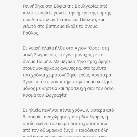
Γεννήθηκε στη Σόφια της Βουλγαρίας από
πολύ ευσεβείς γονείς, την ήμερα της εορτής
των Αποστόλων Πέτρου και Παύλου, και
γι΄αυτό στο βάπτισμα έλαβε το όνομα
Παύλος.
Σε νεαρή ηλικία ήλθε στο Άγιον “Ορος, στη
μονή Ζωγράφου, κι έγινε μοναχός με το
όνομα Ποιμήν. Με μεγάλο ζήλο προχώρησε
στους μοναχικούς αγώνες και στα τριάντα
του χρόνια χειροτονήθηκε Ιερέας. Αργότερα
βγήκε από το μοναστήρι στην έρημο κι έζησε
μόνος με νηστεία και προσευχή σαν τον όσιο
Κοσμά τον Ζωγραφίτη.
Σε ηλικία πενήντα πέντε χρόνων, ύστερα από
θεοσημία, αναχώρησε για τη Βουλγαρία, ή
οποία εκείνο τον καιρό δυστυχούσε κάτω
από τον οθωμανικό ζυγό. Περιόδευσε όλη
σχεδόν τη χώρα κηρύττοντας παντού τον