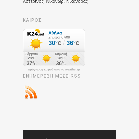
Αστερινός, Νικάνωρ, Νικάνορας
ΚΑΙΡΟΣ
πρόγνωση καιρού από το weather.gr
ΕΝΗΜΈΡΩΣΉ ΜΕΣΩ RSS