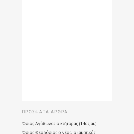
ΠΡΌΣΦΑΤΑ ΆΡΘΡΑ
Όσιος Αγάθωνας ο κτήτορας (14ος αι.)
Όσιος Θεοδόσιος ο νέος, ο ιαματικός