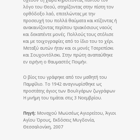
λόγο του Θεού, στηρίζοντας στην πίστη τον
ορθόδοξο λαό, επιτελώντας με την
προσευχή του πολλά θαύματα και κτίζοντας ή
ανακαινίζοντας περίπου τριακόσιους ναούς
και δεκαπέντε μονές. Πολλούς τους στόλισε
και με τοιχογραφίες από το ίδιο του το χέρι.
Μεταξύ αυτών ήταν και οι μονές Τσερεπίσκι
και Σουχοντόλσκι. Στην πρώτη αναπαύθηκε
εν ειρήνη ο θαυμαστός Ποιμήν.
Ο βίος του γράφηκε από τον μαθητή του
Παμφίλιο. Το 1942 αναγνωρίσθηκε ως
προστάτης άγιος των Βουλγάρων ζωγράφων
Η μνήμη του τιμάται στις 3 Νοεμβρίου.
Πηγή:
Μοναχού Μωϋσέως Αγιορείτου, Άγιοι
Αγίου Όρους, Εκδόσεις Μυγδονία,
Θεσσαλονίκη, 2007