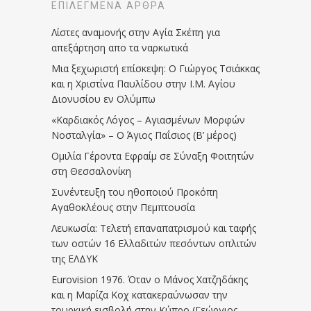
ΕΠΙΛΕΓΜΈΝΑ ΆΡΘΡΑ
Λίστες αναμονής στην Αγία Σκέπη για
απεξάρτηση απο τα ναρκωτικά
Μια ξεχωριστή επίσκεψη: Ο Γιώργος Τσιάκκας
και η Χριστίνα Παυλίδου στην Ι.Μ. Αγίου
Διονυσίου εν Ολύμπω
«Καρδιακός Λόγος – Αγιασμένων Μορφών
Νοσταλγία» – Ο Άγιος Παΐσιος (Β’ μέρος)
Ομιλία Γέροντα Εφραίμ σε Σύναξη Φοιτητών
στη Θεσσαλονίκη
Συνέντευξη του ηθοποιού Προκόπη
Αγαθοκλέους στην Πεμπτουσία
Λευκωσία: Τελετή επαναπατρισμού και ταφής
των οστών 16 Ελλαδιτών πεσόντων οπλιτών
της ΕΛΔΥΚ
Eurovision 1976. Όταν ο Μάνος Χατζηδάκης
και η Μαρίζα Κοχ κατακεραύνωσαν την
τουρκική εισβολή στην Κύπρο (Γεώργιος