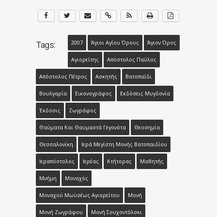
2007
Άγιοι Αγίου Όρους
Άγιον Όρος
Tags:
Αγιορείτης
Απόστολος Παύλος
Απόστολος Πέτρος
Ασκητής
Βατοπαίδι
Βουλγαρία
Εικονογράφος
Εκδόσεις Μυγδονία
Έκδοσις
Ζωγράφος
Θαύματα Και Θαυμαστά Γεγονότα
Θεοσημία
Θεσσαλονίκη
Ιερά Μεγίστη Μονής Βατοπαιδίου
Ιεραπόστολος
Ιερέας
Κτήτορας
Μαθητής
Μνήμη
Μοναχός
Μοναχού Μωϋσέως Αγιορείτου
Μονή
Μονή Ζωγράφου
Μονή Σουχοντόλσκι