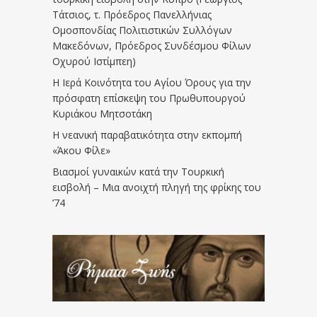
Τάτσιος, τ. Πρόεδρος Πανελλήνιας
Ομοσπονδίας Πολιτιστικών Συλλόγων
Μακεδόνων, Πρόεδρος Συνδέσμου Φίλων
Οχυρού Ιστίμπεη)
Η Ιερά Κοινότητα του Αγίου Όρους για την
πρόσφατη επίσκεψη του Πρωθυπουργού
Κυριάκου Μητσοτάκη
Η νεανική παραβατικότητα στην εκπομπή
«Άκου Φίλε»
Βιασμοί γυναικών κατά την Τουρκική
εισβολή – Μια ανοιχτή πληγή της φρίκης του
’74