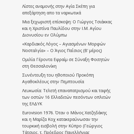
Λίστες αναμονής στην Αγία Σκέπη για
απεξάρτηση απο τα ναρκωτικά
Μια ξεχωριστή επίσκεψη: Ο Γιώργος Τσιάκκας
και η Χριστίνα Παυλίδου στην Ι.Μ. Αγίου
Διονυσίου εν Ολύμπω
«Καρδιακός Λόγος – Αγιασμένων Μορφών
Νοσταλγία» – Ο Άγιος Παΐσιος (Β’ μέρος)
Ομιλία Γέροντα Εφραίμ σε Σύναξη Φοιτητών
στη Θεσσαλονίκη
Συνέντευξη του ηθοποιού Προκόπη
Αγαθοκλέους στην Πεμπτουσία
Λευκωσία: Τελετή επαναπατρισμού και ταφής
των οστών 16 Ελλαδιτών πεσόντων οπλιτών
της ΕΛΔΥΚ
Eurovision 1976. Όταν ο Μάνος Χατζηδάκης
και η Μαρίζα Κοχ κατακεραύνωσαν την
τουρκική εισβολή στην Κύπρο (Γεώργιος
Τάτσιος, τ. Πρόεδρος Πανελλήνιας