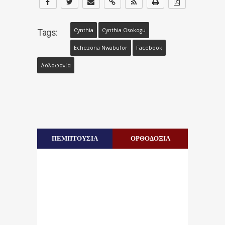
Cynthia
Cynthia Osokogu
Tags:
Echezona Nwabufor
Facebook
Δολοφονία
ΠΕΜΠΤΟΥΣΙΑ
ΟΡΘΟΔΟΞΙΑ