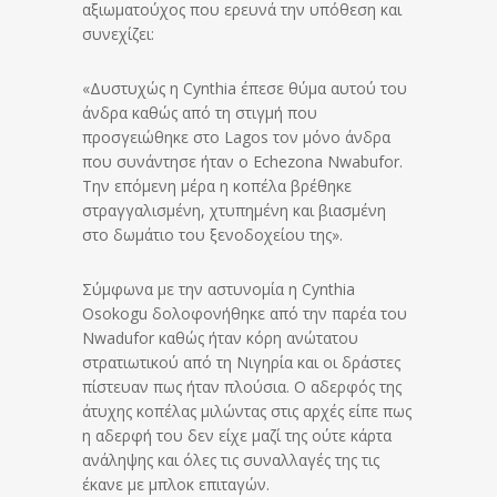
αξιωματούχος που ερευνά την υπόθεση και
συνεχίζει:
«Δυστυχώς η Cynthia έπεσε θύμα αυτού του
άνδρα καθώς από τη στιγμή που
προσγειώθηκε στο Lagos τον μόνο άνδρα
που συνάντησε ήταν ο Echezona Nwabufor.
Την επόμενη μέρα η κοπέλα βρέθηκε
στραγγαλισμένη, χτυπημένη και βιασμένη
στο δωμάτιο του ξενοδοχείου της».
Σύμφωνα με την αστυνομία η Cynthia
Osokogu δολοφονήθηκε από την παρέα του
Nwadufor καθώς ήταν κόρη ανώτατου
στρατιωτικού από τη Νιγηρία και οι δράστες
πίστευαν πως ήταν πλούσια. Ο αδερφός της
άτυχης κοπέλας μιλώντας στις αρχές είπε πως
η αδερφή του δεν είχε μαζί της ούτε κάρτα
ανάληψης και όλες τις συναλλαγές της τις
έκανε με μπλοκ επιταγών.