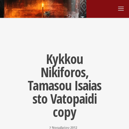
Kykkou
Nikiforos,
Tamasou Isaias
sto Vatopaidi
copy
7 Νοεμβρίου 2012