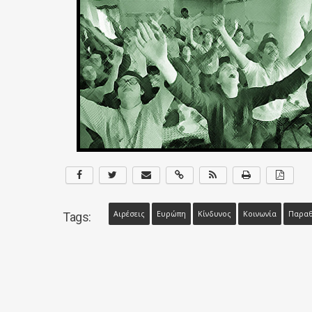
Αιρέσεις
Ευρώπη
Κίνδυνος
Κοινωνία
Παραθ
Tags: