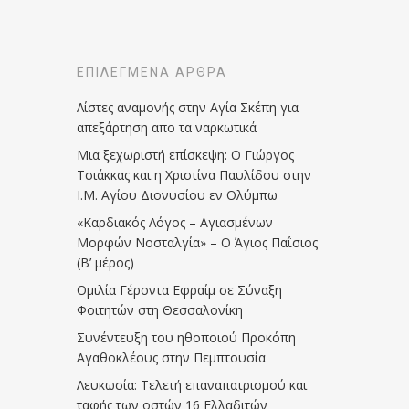
ΕΠΙΛΕΓΜΈΝΑ ΆΡΘΡΑ
Λίστες αναμονής στην Αγία Σκέπη για
απεξάρτηση απο τα ναρκωτικά
Μια ξεχωριστή επίσκεψη: Ο Γιώργος
Τσιάκκας και η Χριστίνα Παυλίδου στην
Ι.Μ. Αγίου Διονυσίου εν Ολύμπω
«Καρδιακός Λόγος – Αγιασμένων
Μορφών Νοσταλγία» – Ο Άγιος Παΐσιος
(Β’ μέρος)
Ομιλία Γέροντα Εφραίμ σε Σύναξη
Φοιτητών στη Θεσσαλονίκη
Συνέντευξη του ηθοποιού Προκόπη
Αγαθοκλέους στην Πεμπτουσία
Λευκωσία: Τελετή επαναπατρισμού και
ταφής των οστών 16 Ελλαδιτών