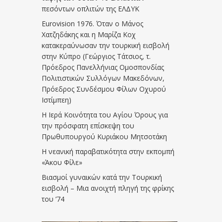
πεσόντων οπλιτών της ΕΛΔΥΚ
Eurovision 1976. Όταν ο Μάνος
Χατζηδάκης και η Μαρίζα Κοχ
κατακεραύνωσαν την τουρκική εισβολή
στην Κύπρο (Γεώργιος Τάτσιος, τ.
Πρόεδρος Πανελλήνιας Ομοσπονδίας
Πολιτιστικών Συλλόγων Μακεδόνων,
Πρόεδρος Συνδέσμου Φίλων Οχυρού
Ιστίμπεη)
Η Ιερά Κοινότητα του Αγίου Όρους για
την πρόσφατη επίσκεψη του
Πρωθυπουργού Κυριάκου Μητσοτάκη
Η νεανική παραβατικότητα στην εκπομπή
«Άκου Φίλε»
Βιασμοί γυναικών κατά την Τουρκική
εισβολή – Μια ανοιχτή πληγή της φρίκης
του ’74