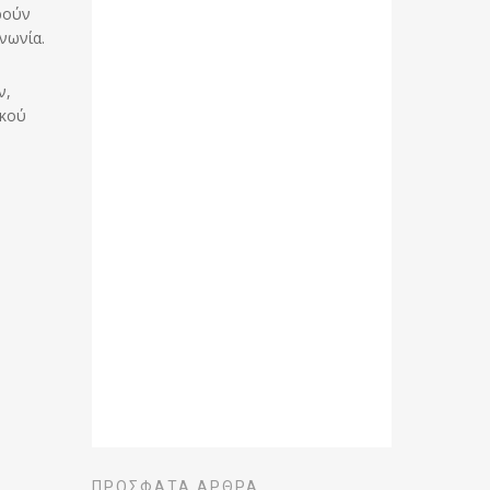
ρούν
νωνία.
ν,
ϊκού
ΠΡΌΣΦΑΤΑ ΆΡΘΡΑ