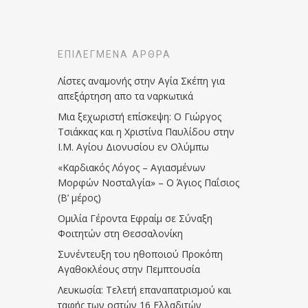
ΕΠΙΛΕΓΜΈΝΑ ΆΡΘΡΑ
Λίστες αναμονής στην Αγία Σκέπη για
απεξάρτηση απο τα ναρκωτικά
Μια ξεχωριστή επίσκεψη: Ο Γιώργος
Τσιάκκας και η Χριστίνα Παυλίδου στην
Ι.Μ. Αγίου Διονυσίου εν Ολύμπω
«Καρδιακός Λόγος – Αγιασμένων
Μορφών Νοσταλγία» – Ο Άγιος Παΐσιος
(Β’ μέρος)
Ομιλία Γέροντα Εφραίμ σε Σύναξη
Φοιτητών στη Θεσσαλονίκη
Συνέντευξη του ηθοποιού Προκόπη
Αγαθοκλέους στην Πεμπτουσία
Λευκωσία: Τελετή επαναπατρισμού και
ταφής των οστών 16 Ελλαδιτών