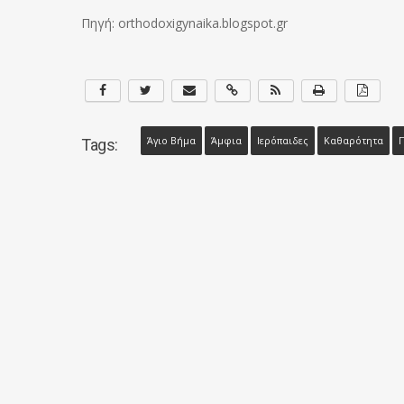
Πηγή: orthodoxigynaika.blogspot.gr
Άγιο Βήμα
Άμφια
Ιερόπαιδες
Καθαρότητα
Π
Tags: