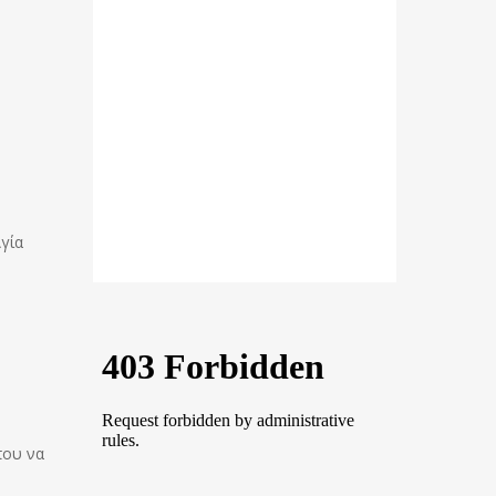
Αγία
που να