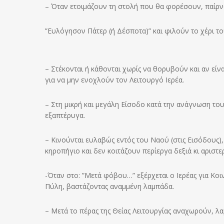
– Όταν ετοιμάζουν τη στολή που θα φορέσουν, παίρνο
”Ευλόγησον Πάτερ (ή Δέσποτα)” και φιλούν το χέρι το
– Στέκονται ή κάθονται χωρίς να θορυβούν και αν είν
για να μην ενοχλούν τον Λειτουργό Ιερέα.
– Στη μικρή και μεγάλη Είσοδο κατά την ανάγνωση το
εξαπτέρυγα.
– Κινούνται ευλαβώς εντός του Ναού (στις Εισόδους)
κηροπήγιο και δεν κοιτάζουν περίεργα δεξιά κι αριστε
-Όταν στο: ”Μετά φόβου…” εξέρχεται ο Ιερέας για Κοιν
Πύλη, βαστάζοντας αναμμένη λαμπάδα.
– Μετά το πέρας της Θείας Λειτουργίας αναχωρούν, λα