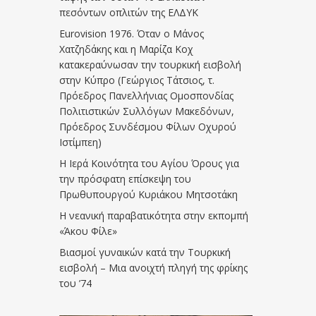
πεσόντων οπλιτών της ΕΛΔΥΚ
Eurovision 1976. Όταν ο Μάνος
Χατζηδάκης και η Μαρίζα Κοχ
κατακεραύνωσαν την τουρκική εισβολή
στην Κύπρο (Γεώργιος Τάτσιος, τ.
Πρόεδρος Πανελλήνιας Ομοσπονδίας
Πολιτιστικών Συλλόγων Μακεδόνων,
Πρόεδρος Συνδέσμου Φίλων Οχυρού
Ιστίμπεη)
Η Ιερά Κοινότητα του Αγίου Όρους για
την πρόσφατη επίσκεψη του
Πρωθυπουργού Κυριάκου Μητσοτάκη
Η νεανική παραβατικότητα στην εκπομπή
«Άκου Φίλε»
Βιασμοί γυναικών κατά την Τουρκική
εισβολή – Μια ανοιχτή πληγή της φρίκης
του ’74