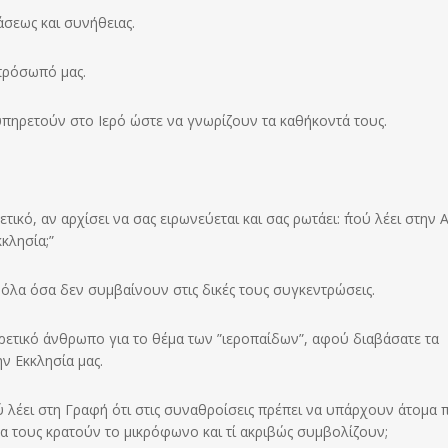
σεως και συνήθειας.
πρόσωπό μας.
 υπηρετούν στο Ιερό ώστε να γνωρίζουν τα καθήκοντά τους.
ικό, αν αρχίσει να σας ειρωνεύεται και σας ρωτάει: ΄΄πού λέει στην 
κλησία;”
 όλα όσα δεν συμβαίνουν στις δικές τους συγκεντρώσεις.
ιρετικό άνθρωπο για το θέμα των ”ιεροπαίδων”, αφού διαβάσατε τα
ν Εκκλησία μας.
ύ λέει στη Γραφή ότι στις συναθροίσεις πρέπει να υπάρχουν άτομα 
α τους κρατούν το μικρόφωνο και τί ακριβώς συμβολίζουν;