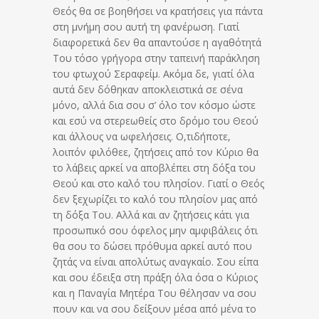
Θεός θα σε βοηθήσει να κρατήσεις για πάντα
στη μνήμη σου αυτή τη φανέρωση. Γιατί
διαφορετικά δεν θα απαντούσε η αγαθότητά
Του τόσο γρήγορα στην ταπεινή παράκληση
του φτωχού Σεραφείμ. Ακόμα δε, γιατί όλα
αυτά δεν δόθηκαν αποκλειστικά σε σένα
μόνο, αλλά δια σου σ’ όλο τον κόσμο ώστε
και εσύ να στερεωθείς στο δρόμο του Θεού
και άλλους να ωφελήσεις. Ο,τιδήποτε,
λοιπόν φιλόθεε, ζητήσεις από τον Κύριο θα
το λάβεις αρκεί να αποβλέπει στη δόξα του
Θεού και στο καλό του πλησίον. Γιατί ο Θεός
δεν ξεχωρίζει το καλό του πλησίον μας από
τη δόξα Του. Αλλά και αν ζητήσεις κάτι για
προσωπικό σου όφελος μην αμφιβάλεις ότι
θα σου το δώσει πρόθυμα αρκεί αυτό που
ζητάς να είναι απολύτως αναγκαίο. Σου είπα
και σου έδειξα στη πράξη όλα όσα ο Κύριος
και η Παναγία Μητέρα Του θέλησαν να σου
πουν και να σου δείξουν μέσα από μένα το