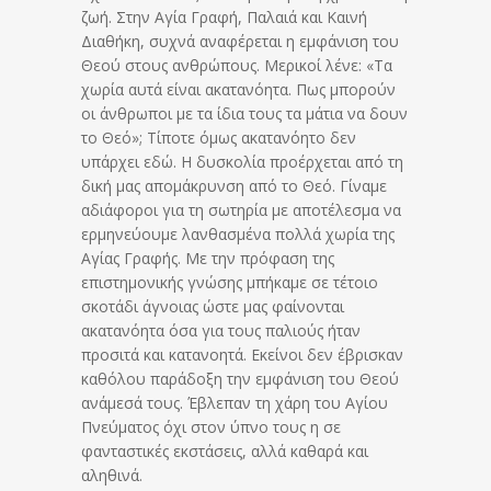
ζωή. Στην Αγία Γραφή, Παλαιά και Καινή
Διαθήκη, συχνά αναφέρεται η εμφάνιση του
Θεού στους ανθρώπους. Μερικοί λένε: «Τα
χωρία αυτά είναι ακατανόητα. Πως μπορούν
οι άνθρωποι με τα ίδια τους τα μάτια να δουν
το Θεό»; Τίποτε όμως ακατανόητο δεν
υπάρχει εδώ. Η δυσκολία προέρχεται από τη
δική μας απομάκρυνση από το Θεό. Γίναμε
αδιάφοροι για τη σωτηρία με αποτέλεσμα να
ερμηνεύουμε λανθασμένα πολλά χωρία της
Αγίας Γραφής. Με την πρόφαση της
επιστημονικής γνώσης μπήκαμε σε τέτοιο
σκοτάδι άγνοιας ώστε μας φαίνονται
ακατανόητα όσα για τους παλιούς ήταν
προσιτά και κατανοητά. Εκείνοι δεν έβρισκαν
καθόλου παράδοξη την εμφάνιση του Θεού
ανάμεσά τους. Έβλεπαν τη χάρη του Αγίου
Πνεύματος όχι στον ύπνο τους η σε
φανταστικές εκστάσεις, αλλά καθαρά και
αληθινά.