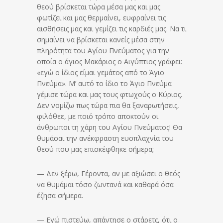
θεού βρίσκεται τώρα μέσα μας και μας
φωτίζει και μας θερμαίνει, ευφραίνει τις
αισθήσεις μας και γεμίζει τις καρδιές μας. Να τι
σημαίνει να βρίσκεται κανείς μέσα στην
πληρότητα του Αγίου Πνεύματος για την
οποία ο άγιος Μακάριος ο Αιγύπτιος γράφει:
«εγώ ο ίδιος είμαι γεμάτος από το Άγιο
Πνεύμα». Μ’ αυτό το ίδιο το Άγιο Πνεύμα
γέμισε τώρα και μας τους φτωχούς ο Κύριος.
Δεν νομίζω πως τώρα πια θα ξαναρωτήσεις,
φιλόθεε, με ποιό τρόπο αποκτούν οι
άνθρωποι τη χάρη του Αγίου Πνεύματος! Θα
θυμάσαι την ανέκφραστη ευσπλαχνία του
θεού που μας επισκέφθηκε σήμερα;
— Δεν ξέρω, Γέροντα, αν με αξιώσει ο θεός
να θυμάμαι τόσο ζωντανά και καθαρά όσα
έζησα σήμερα.
— Εγώ πιστεύω, απάντησε ο στάρετς, ότι ο