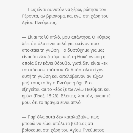
— Πως είναι δυνατόν να ξέρω, ρώτησα τον
Γέροντα, αν βρίσκομαι και εγώ στη χάρη του
Αγίου Πνεύματος;
— Είναι πολύ απλό, μου απάντησε. Ο Κύριος
λέει ότι όλα είναι απλά για εκείνον που
αποκτάει τη γνώση. Το δυστύχημα για μας
είναι ότι δεν ζητάμε αυτή τη θεϊκή γνώση η
οποία δεν κάνει θόρυβο, γιατί δεν είναι «εκ
του κόσμου τούτου». Οι Απόστολοι είχαν
αυτή τη γνώση και καταλάβαιναν αν είχαν
μαζί τους το Άγιο Πνεύμα η όχι. Έτσι
εξηγείται και το «έδοξε τω Αγίω Πνεύματι και
ημίν» (Πραξ. 15:28). Βλέπεις, λοιπόν, αγαπητέ
μου, ότι το πράγμα είναι απλό;
— Παρ’ όλα αυτά δεν καταλαβαίνω πως
μπορώ να είμαι απόλυτα βέβαιος ότι
βρίσκομαι στη χάρη του Αγίου Πνεύματος;