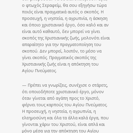
ο φτωχός Σεραφείμ, θα σου εξηγήσω τώρα
ποιός είναι πραγματικά αυτός ο σκοπός. Η
προσευχή, η νηστεία, η αγρυπνία, η άσκηση
και όποιο χριστιανικό έργο, όσο καλό και αν
είναι αυτό καθαυτό, δεν μπορεί να γίνει
σκοπός της Χριστιανικής ζωής, μολονότι είναι
απαραίτητο για την πραγματοποίηση του
σκοπού. Δεν μπορεί, λοιπόν, το μέσο να
γίνει σκοπός. Πραγματικός σκοπός της
Χριστιανικής ζωής είναι η απόκτηση του
Αγίου Πνεύματος.
— Πρέπει να γνωρίζεις, συνέχισε ο στάρετς,
ότι οποιοδήποτε χριστιανικό έργο, μόνον
όταν γίνεται από αγάπη προς το Χριστό,
φέρνει τους καρπούς του Αγίου Πνεύματος.
Η προσευχή, η νηστεία, η αγρυπνία, η
ελεημοσύνη και όλα τα άλλα καλά έργα, που
γίνονται χάριν του Χριστού, είναι απλά και
μόνο μέσα για την απόκτηση του Αγίου