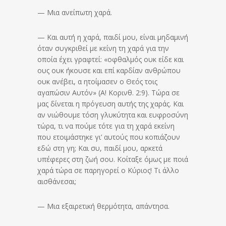
— Μια ανείπωτη χαρά.
— Και αυτή η χαρά, παιδί μου, είναι μηδαμινή
όταν συγκριθεί με κείνη τη χαρά για την
οποία έχει γραφτεί: «οφθαλμός ουκ είδε και
ους ουκ ήκουσε και επί καρδίαν ανθρώπου
ουκ ανέβει, α ητοίμασεν ο Θεός τοις
αγαπώσιν Αυτόν» (Α! Κορινθ. 2:9). Τώρα σε
μας δίνεται η πρόγευση αυτής της χαράς. Και
αν νιώθουμε τόση γλυκύτητα και ευφροσύνη
τώρα, τι να πούμε τότε για τη χαρά εκείνη
που ετοιμάστηκε γι’ αυτούς που κοπιάζουν
εδώ στη γη; Και συ, παιδί μου, αρκετά
υπέφερες στη ζωή σου. Κοίταξε όμως με ποιά
χαρά τώρα σε παρηγορεί ο Κύριος! Τι άλλο
αισθάνεσαι;
— Μια εξαιρετική θερμότητα, απάντησα.