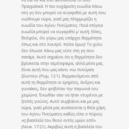
Πραγματικά. Η πιο ευχάριστη ευωδία πάνω
στη γη δεν μπορεί να συγκριθεί με αυτή που
νιώθουμε τώρα, γιατί μας πλημμυρίζει η
ευωδία του Αγίου Πνεύματος. Ποιά επίγεια
ευωδία μπορεί να συγκριθεί μ’ αυτή; Είπες,
θεόφιλε, ότι γύρω μας υπάρχει θερμότητα
όπως και στο λουτρό. Κοίτα όμως! Το χιόνι
δεν έλιωσε πάνω μας ούτε στη γη που
πατάμε. Αυτό σημαίνει ότι η θερμότητα δεν
βρίσκεται στην ατμόσφαιρα, αλλά μέσα μας.
Είναι αυτή που μας κάνει «τω πνεύματι
ζέωντες» (Ρωμ, 12:1). θερμαινόμενοι από
αυτή τη θερμότητα οι ερημίτες, άνδρες και
γυναίκες, δεν φοβόταν την παγωνιά του
χειμώνα. Ένιωθαν σαν να ήταν ντυμένοι με
ζεστές γούνες. Αυτό συμβαίνει και με μας
τώρα, γιατί μέσα μας αναπαύεται η θεία χάρη
του Αγίου Πνεύματος καθώς είπε ο Κύριος:
«η βασιλεία του θεού εντός υμών εστί»
(Λουκ. 17:21). Ακριβώς αυτή η βασιλεία του