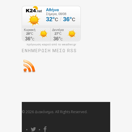
πρόγνωση καιρού από το weather.gr
ΕΝΗΜΈΡΩΣΉ ΜΕΣΩ RSS
© 2026 Διακόνημα. All Rights Reserved.