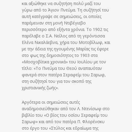
και αξιώθηκε να συζητήση πολύ μαζί του
γύρω από το Άγιον Πνεύμα. Τη συζήτησί του
αυτή κατέγραψε σε σημειώσεις, οι οποίες
παρέμειναν στη μονή Ντιβέγιεβο
περισσότερο από εξήντα χρόνια. Το 1902 τις
παρέλαβε ο Σ.Α. Νείλος από τη γερόντισσα
Ελένα Νικαλάεβνα, χήρα του Μοτοβίλωφ, και
με την άδεια της ηγουμένης Μαρίας τις έφερε
στο φως της δημοσιότητος το 1903 στα
«Μοσχοβίτικα χρονικά» του Ιουλίου με τον
τίτλο: «Το Πνεύμα του Θεού αναπαυόταν
φανερά στον πατέρα Σεραφείμ του Σαρωφ,
στη συζήτησί του για τον σκοπό της
χριστιανικής ζωής».
Αργότερα οι σημειώσεις αυτές
αναδημοσιεύθηκαν από τον Λ. Ντενίσωφ στο
βιβλίο του «Ο βίος του οσίου Σεραφείμ του
Σαρωφ» και από τον πατέρα Π. Φλορένσκυ
στο έργο του «Στύλος και εδραίωμα της