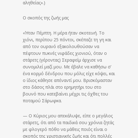
αληθείας».)
Ο σκοπός της ζωής μας
«Ήταν Πέμπτη. Η μέρα ήταν σκοτεινή. Το
χιόνι, περίπου 25 πόντοι, σκέπαζε τη γη και
από τον ουρανό εξακολουθούσαν να
πέφτουν πυκνές νιφάδες χιονιού, όταν ο
στάρετς (γέροντας) Σεραφείμ άρχισε να
συνομιλεί μαζί μου. Με έβαλε να καθήσω σ’
ένα κορμό δένδρου που μόλις είχε κόψει, και
ο ίδιος κάθησε απέναντί μου. Βρισκόμασταν
στο δάσος πλάι στο ερημητήρι του στο
βουνό που κατεβαίνει μέχρι τις όχθες του
ποταμού Σάρωφκα.
— Ο Κύριος μου απεκάλυψε, είπε ο μεγάλος
στάρετς, ότι από τα παιδικά σου χρόνια ζητάς
με φλογερό πόθο να μάθεις ποιός είναι ο
σκοπός της χριστιανικής ζωής και ότι πολλές