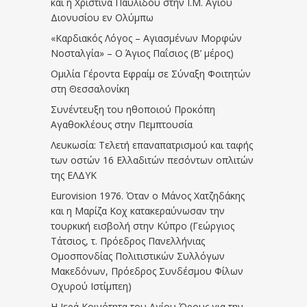
και η Χριστίνα Παυλίδου στην Ι.Μ. Αγίου
Διονυσίου εν Ολύμπω
«Καρδιακός Λόγος – Αγιασμένων Μορφών
Νοσταλγία» – Ο Άγιος Παΐσιος (Β’ μέρος)
Ομιλία Γέροντα Εφραίμ σε Σύναξη Φοιτητών
στη Θεσσαλονίκη
Συνέντευξη του ηθοποιού Προκόπη
Αγαθοκλέους στην Πεμπτουσία
Λευκωσία: Τελετή επαναπατρισμού και ταφής
των οστών 16 Ελλαδιτών πεσόντων οπλιτών
της ΕΛΔΥΚ
Eurovision 1976. Όταν ο Μάνος Χατζηδάκης
και η Μαρίζα Κοχ κατακεραύνωσαν την
τουρκική εισβολή στην Κύπρο (Γεώργιος
Τάτσιος, τ. Πρόεδρος Πανελλήνιας
Ομοσπονδίας Πολιτιστικών Συλλόγων
Μακεδόνων, Πρόεδρος Συνδέσμου Φίλων
Οχυρού Ιστίμπεη)
Η Ιερά Κοινότητα του Αγίου Όρους για την