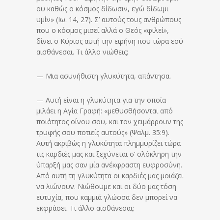
ου καθώς ο κόσμος δίδωσιν, εγώ δίδωμι
υμίν» (Ιω. 14, 27). Σ’ αυτούς τους ανθρώπους
που ο κόσμος μισεί αλλά ο Θεός «φιλεί»,
δίνει ο Κύριος αυτή την ειρήνη που τώρα εσύ
αισθάνεσαι. Τι άλλο νιώθεις;
— Μια ασυνήθιστη γλυκύτητα, απάντησα.
— Αυτή είναι η γλυκύτητα για την οποία
μιλάει η Αγία Γραφή: «μεθυσθήσονται από
ποιότητος οίνου σου, και τον χειμάρρουν της
τρυφής σου ποτιείς αυτούς» (Ψαλμ. 35:9).
Αυτή ακριβώς η γλυκύτητα πλημμυρίζει τώρα
τις καρδιές μας και ξεχύνεται σ’ ολόκληρη την
ύπαρξή μας σαν μία ανέκφραστη ευφροσύνη.
Από αυτή τη γλυκύτητα οι καρδιές μας μοιάζει
να λιώνουν. Νιώθουμε και οι δύο μας τόση
ευτυχία, που καμμιά γλώσσα δεν μπορεί να
εκφράσει. Τι άλλο αισθάνεσαι;