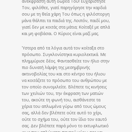
ανέκφραστη αυτή δωρεά Του! Ευχαρίστησε
Τον, φιλόθεε, γιατί παρηγόρησε την καρδιά
σου με τη θεία χάρη Του όπως η φιλόστοργη
μάνα θάλπει τα παιδιά της. Λοιπόν, παιδί μου,
γιατί δεν με κοιτάς στα μάτια; Κοίταξέ με απλά
και μη φοβάσαι. Ο Κύριος είναι μαζί μας.
Ύστερα από τα λόγια αυτά τον κοίταξα στο
πρόσωπο. Συγκλονίστηκα κυριολεκτικά. Με
πλημμύρισε δέος. Φαντασθείτε τον ήλιο στην
πιο δυνατή λάμψη της μεσημβρινής
ακτινοβολίας του και στο κέντρο του ήλιου
να κοιτάζετε το πρόσωπο του ανθρώπου με
τον οποίο συνομιλείτε. Βλέπετε τις κινήσεις
των χειλιών του, την έκφραση των ματιών
του, ακούτε τη φωνή του, αισθάνεστε τα
χέρια του απλωμένα γύρω από τους ώμους
σας, αλλά δεν βλέπετε ούτε αυτό το χέρι,
ούτε το σχήμα του, ούτε τον ίδιο τον εαυτό
σας. Δεν βλέπετε παρά μόνο το εκτυφλωτικό