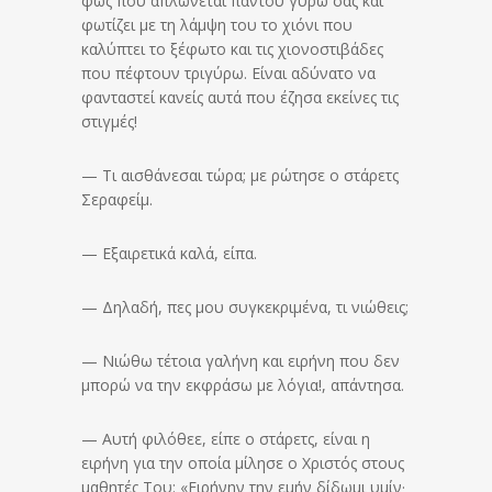
φως που απλώνεται παντού γύρω σας και
φωτίζει με τη λάμψη του το χιόνι που
καλύπτει το ξέφωτο και τις χιονοστιβάδες
που πέφτουν τριγύρω. Είναι αδύνατο να
φανταστεί κανείς αυτά που έζησα εκείνες τις
στιγμές!
— Τι αισθάνεσαι τώρα; με ρώτησε ο στάρετς
Σεραφείμ.
— Εξαιρετικά καλά, είπα.
— Δηλαδή, πες μου συγκεκριμένα, τι νιώθεις;
— Νιώθω τέτοια γαλήνη και ειρήνη που δεν
μπορώ να την εκφράσω με λόγια!, απάντησα.
— Αυτή φιλόθεε, είπε ο στάρετς, είναι η
ειρήνη για την οποία μίλησε ο Χριστός στους
μαθητές Του: «Ειρήνην την εμήν δίδωμι υμίν·