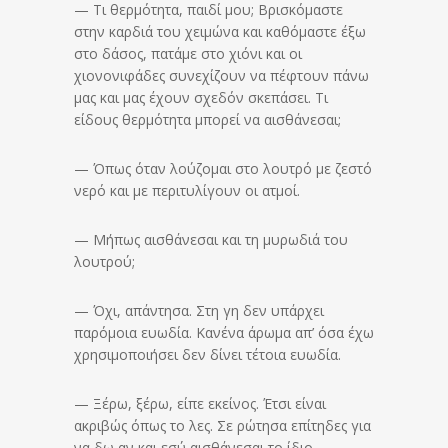
— Τι θερμότητα, παιδί μου; Βρισκόμαστε
στην καρδιά του χειμώνα και καθόμαστε έξω
στο δάσος, πατάμε στο χιόνι και οι
χιονονιφάδες συνεχίζουν να πέφτουν πάνω
μας και μας έχουν σχεδόν σκεπάσει. Τι
είδους θερμότητα μπορεί να αισθάνεσαι;
— Όπως όταν λούζομαι στο λουτρό με ζεστό
νερό και με περιτυλίγουν οι ατμοί.
— Μήπως αισθάνεσαι και τη μυρωδιά του
λουτρού;
— Όχι, απάντησα. Στη γη δεν υπάρχει
παρόμοια ευωδία. Κανένα άρωμα απ’ όσα έχω
χρησιμοποιήσει δεν δίνει τέτοια ευωδία.
— Ξέρω, ξέρω, είπε εκείνος. Έτσι είναι
ακριβώς όπως το λες. Σε ρώτησα επίτηδες για
να δω αν και εσύ αισθάνεσαι το ίδιο.