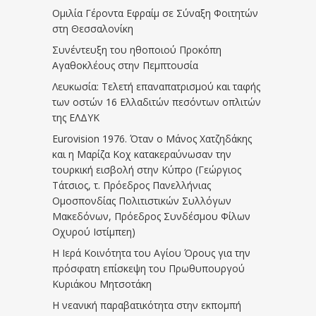
Ομιλία Γέροντα Εφραίμ σε Σύναξη Φοιτητών
στη Θεσσαλονίκη
Συνέντευξη του ηθοποιού Προκόπη
Αγαθοκλέους στην Πεμπτουσία
Λευκωσία: Τελετή επαναπατρισμού και ταφής
των οστών 16 Ελλαδιτών πεσόντων οπλιτών
της ΕΛΔΥΚ
Eurovision 1976. Όταν ο Μάνος Χατζηδάκης
και η Μαρίζα Κοχ κατακεραύνωσαν την
τουρκική εισβολή στην Κύπρο (Γεώργιος
Τάτσιος, τ. Πρόεδρος Πανελλήνιας
Ομοσπονδίας Πολιτιστικών Συλλόγων
Μακεδόνων, Πρόεδρος Συνδέσμου Φίλων
Οχυρού Ιστίμπεη)
Η Ιερά Κοινότητα του Αγίου Όρους για την
πρόσφατη επίσκεψη του Πρωθυπουργού
Κυριάκου Μητσοτάκη
Η νεανική παραβατικότητα στην εκπομπή