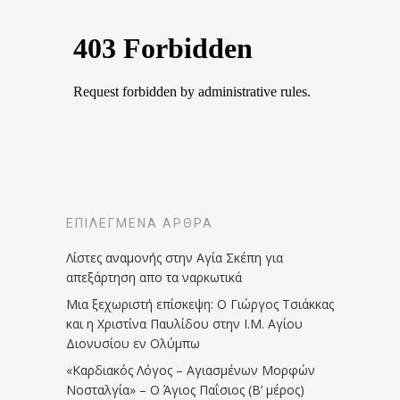
ΕΠΙΛΕΓΜΈΝΑ ΆΡΘΡΑ
Λίστες αναμονής στην Αγία Σκέπη για
απεξάρτηση απο τα ναρκωτικά
Μια ξεχωριστή επίσκεψη: Ο Γιώργος Τσιάκκας
και η Χριστίνα Παυλίδου στην Ι.Μ. Αγίου
Διονυσίου εν Ολύμπω
«Καρδιακός Λόγος – Αγιασμένων Μορφών
Νοσταλγία» – Ο Άγιος Παΐσιος (Β’ μέρος)