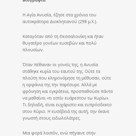
Η Αγία Ανυσία, έζησε στα χρόνια του
αυτοκράτορα Διοκλητιανού (298 μ.Χ.).
Καταγόταν από τη Θεσσαλονίκη και ήταν
θυγατέρα γονέων ευσεβών και πολύ
πλουσίων.
Όταν πέθαναν οι γονείς της, η Ανυσία
στάθηκε κυρία του εαυτού της. Ούτε τα
πλούτη που κληρονόμησε τη μέθυσαν, ούτε
η ορφάνια της την παρέσυρε. Αλλά με
φρόνηση και εγκράτεια, προσπαθούσε πάντα
να μαθαίνει «τι εστίν ευάρεστον τω Κυρίω».
Τι δηλαδή, είναι ευχάριστο και ευπρόσδεκτο
στον Κύριο. Η ευσέβειά της αυτή, την έκανε
γνωστή στους ειδωλολάτρες.
Μια φορά λοιπόν, ενώ πήγαινε στην