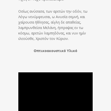
Οσίως ανύσασα, των αρετών την οδόν, τω
Λόγω νενύμφευσαι, ω Ανυσία σεμνή, και
χαίρουσα ήθλησας, αίγλη δε απαθείας,
λαμπρυνθείσα Μελάνη, ήστραψας εν τω
κόσμω, αρετών λαμπηδόνας, και νυν ημίν
ιλεούσθε, Χριστόν τον Κύριον.
Οπτικοακουστικό Υλικό