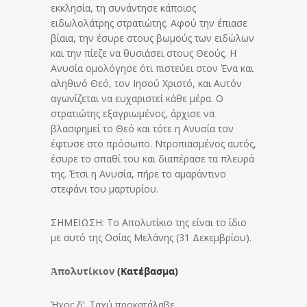
εκκλησία, τη συνάντησε κάποιος
ειδωλολάτρης στρατιώτης. Αφού την έπιασε
βίαια, την έσυρε στους βωμούς των ειδώλων
και την πίεζε να θυσιάσει στους Θεούς. Η
Ανυσία ομολόγησε ότι πιστεύει στον Ένα και
αληθινό Θεό, τον Ιησού Χριστό, και Αυτόν
αγωνίζεται να ευχαριστεί κάθε μέρα. Ο
στρατιώτης εξαγριωμένος, άρχισε να
βλασφημεί το Θεό και τότε η Ανυσία τον
έφτυσε στο πρόσωπο. Ντροπιασμένος αυτός,
έσυρε το σπαθί του και διαπέρασε τα πλευρά
της. Έτσι η Ανυσία, πήρε το αμαράντινο
στεφάνι του μαρτυρίου.
ΣΗΜΕΙΩΣΗ: Το Απολυτίκιο της είναι το ίδιο
με αυτό της Οσίας Μελάνης (31 Δεκεμβρίου).
Ἀπολυτίκιον
(Κατέβασμα)
Ήχος δ’. Ταχύ προκατάλαβε.