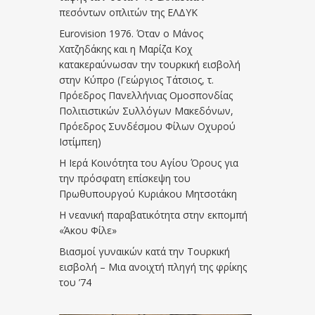
πεσόντων οπλιτών της ΕΛΔΥΚ
Eurovision 1976. Όταν ο Μάνος
Χατζηδάκης και η Μαρίζα Κοχ
κατακεραύνωσαν την τουρκική εισβολή
στην Κύπρο (Γεώργιος Τάτσιος, τ.
Πρόεδρος Πανελλήνιας Ομοσπονδίας
Πολιτιστικών Συλλόγων Μακεδόνων,
Πρόεδρος Συνδέσμου Φίλων Οχυρού
Ιστίμπεη)
Η Ιερά Κοινότητα του Αγίου Όρους για
την πρόσφατη επίσκεψη του
Πρωθυπουργού Κυριάκου Μητσοτάκη
Η νεανική παραβατικότητα στην εκπομπή
«Άκου Φίλε»
Βιασμοί γυναικών κατά την Τουρκική
εισβολή – Μια ανοιχτή πληγή της φρίκης
του ’74