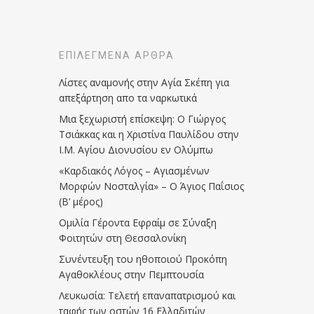
ΕΠΙΛΕΓΜΈΝΑ ΆΡΘΡΑ
Λίστες αναμονής στην Αγία Σκέπη για
απεξάρτηση απο τα ναρκωτικά
Μια ξεχωριστή επίσκεψη: Ο Γιώργος
Τσιάκκας και η Χριστίνα Παυλίδου στην
Ι.Μ. Αγίου Διονυσίου εν Ολύμπω
«Καρδιακός Λόγος – Αγιασμένων
Μορφών Νοσταλγία» – Ο Άγιος Παΐσιος
(Β’ μέρος)
Ομιλία Γέροντα Εφραίμ σε Σύναξη
Φοιτητών στη Θεσσαλονίκη
Συνέντευξη του ηθοποιού Προκόπη
Αγαθοκλέους στην Πεμπτουσία
Λευκωσία: Τελετή επαναπατρισμού και
ταφής των οστών 16 Ελλαδιτών