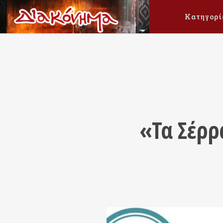
Κατηγορί
«Τα Σέρρα