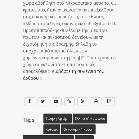
χώρα αβοήθητη στο Μικρασιατικό μέτωπο. Οι
κρατούντες ήταν ανίκανοι να ανταπεξέλθουν
στις οικονομικές απαιτήσεις του έθνους.
«Mέσα στο πλήρες οικονομικό αδιέξοδο, ο Π.
Πρωτοπαπαδάκης συνέλαβε την ιδέα του
πρώτου «αναγκαστικού δανείου», με τη
διχοτόμηση της δραχμής, δηλαδή το
υποχρεωτικό κόψιμο όλων των
χαρτονομισμάτων στη μέση[2]. Ταυτόχρονα η
χώρα συγκλονίστηκε από πολιτικές
αποκαλύψεις.
Διαβάστε τη συνέχεια του
άρθρου »
Ειρήνη Αρτέμη
Ελληνική Κοινωνία
Tags:
Κρίσεις
Οικονομική Κρίση