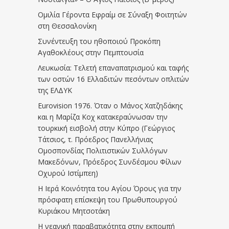
Ομιλία Γέροντα Εφραίμ σε Σύναξη Φοιτητών
στη Θεσσαλονίκη
Συνέντευξη του ηθοποιού Προκόπη
Αγαθοκλέους στην Πεμπτουσία
Λευκωσία: Τελετή επαναπατρισμού και ταφής
των οστών 16 Ελλαδιτών πεσόντων οπλιτών
της ΕΛΔΥΚ
Eurovision 1976. Όταν ο Μάνος Χατζηδάκης
και η Μαρίζα Κοχ κατακεραύνωσαν την
τουρκική εισβολή στην Κύπρο (Γεώργιος
Τάτσιος, τ. Πρόεδρος Πανελλήνιας
Ομοσπονδίας Πολιτιστικών Συλλόγων
Μακεδόνων, Πρόεδρος Συνδέσμου Φίλων
Οχυρού Ιστίμπεη)
Η Ιερά Κοινότητα του Αγίου Όρους για την
πρόσφατη επίσκεψη του Πρωθυπουργού
Κυριάκου Μητσοτάκη
Η νεανική παραβατικότητα στην εκπομπή