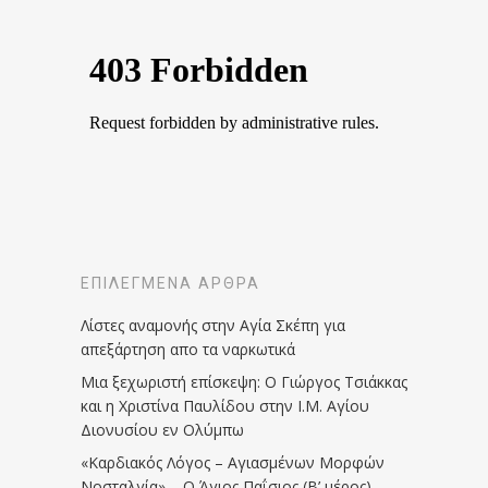
ΕΠΙΛΕΓΜΈΝΑ ΆΡΘΡΑ
Λίστες αναμονής στην Αγία Σκέπη για
απεξάρτηση απο τα ναρκωτικά
Μια ξεχωριστή επίσκεψη: Ο Γιώργος Τσιάκκας
και η Χριστίνα Παυλίδου στην Ι.Μ. Αγίου
Διονυσίου εν Ολύμπω
«Καρδιακός Λόγος – Αγιασμένων Μορφών
Νοσταλγία» – Ο Άγιος Παΐσιος (Β’ μέρος)