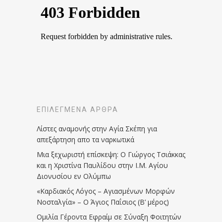
ΕΠΙΛΕΓΜΈΝΑ ΆΡΘΡΑ
Λίστες αναμονής στην Αγία Σκέπη για
απεξάρτηση απο τα ναρκωτικά
Μια ξεχωριστή επίσκεψη: Ο Γιώργος Τσιάκκας
και η Χριστίνα Παυλίδου στην Ι.Μ. Αγίου
Διονυσίου εν Ολύμπω
«Καρδιακός Λόγος – Αγιασμένων Μορφών
Νοσταλγία» – Ο Άγιος Παΐσιος (Β’ μέρος)
Ομιλία Γέροντα Εφραίμ σε Σύναξη Φοιτητών