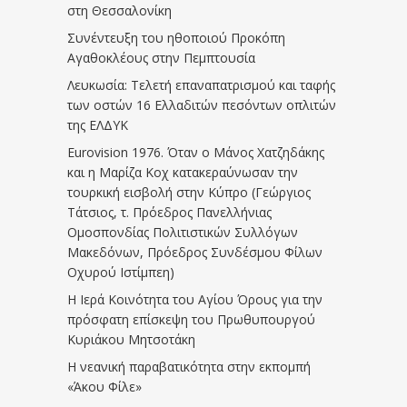
στη Θεσσαλονίκη
Συνέντευξη του ηθοποιού Προκόπη
Αγαθοκλέους στην Πεμπτουσία
Λευκωσία: Τελετή επαναπατρισμού και ταφής
των οστών 16 Ελλαδιτών πεσόντων οπλιτών
της ΕΛΔΥΚ
Eurovision 1976. Όταν ο Μάνος Χατζηδάκης
και η Μαρίζα Κοχ κατακεραύνωσαν την
τουρκική εισβολή στην Κύπρο (Γεώργιος
Τάτσιος, τ. Πρόεδρος Πανελλήνιας
Ομοσπονδίας Πολιτιστικών Συλλόγων
Μακεδόνων, Πρόεδρος Συνδέσμου Φίλων
Οχυρού Ιστίμπεη)
Η Ιερά Κοινότητα του Αγίου Όρους για την
πρόσφατη επίσκεψη του Πρωθυπουργού
Κυριάκου Μητσοτάκη
Η νεανική παραβατικότητα στην εκπομπή
«Άκου Φίλε»