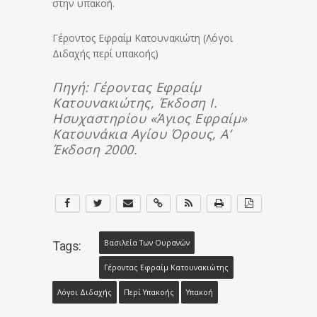
στην υπακοή.
Γέροντος Εφραίμ Κατουνακιώτη (Λόγοι
Διδαχής περί υπακοής)
Πηγή:
Γέροντας Εφραίμ
Κατουνακιώτης, Έκδοση Ι.
Ησυχαστηρίου «Άγιος Εφραίμ»
Κατουνάκια Αγίου Όρους, Α’
Έκδοση 2000.
Βασιλεία Των Ουρανών
Tags:
Γέροντας Εφραίμ Κατουνακιώτης
Λόγοι Διδαχής
Περί Υπακοής
Υπακοή