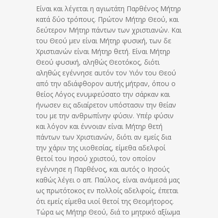
Είναι και λέγεται η αγιωτάτη Παρθένος Μήτηρ
κατά δύο τρόπους. Πρώτον Μήτηρ Θεού, και
δεύτερον Μήτηρ πάντων των χριστιανών. Και
του Θεού μεν είναι Μήτηρ φυσική, των δε
Χριστιανών είναι Μήτηρ θετή. Είναι Μήτηρ
Θεού φυσική, αληθώς Θεοτόκος, διότι
αληθώς εγέννησε αυτόν τον Υιόν του Θεού
από την αδιάφθορον αυτής μήτραν, όπου ο
θείος Λόγος ενυμφεύσατο την σάρκαν και
ήνωσεν εις αδιαίρετον υπόστασιν την θείαν
του με την ανθρωπίνην φύσιν. Υπέρ φύσιν
και λόγον και έννοιαν είναι Μήτηρ θετή
πάντων των Χριστιανών, διότι αν εμείς δια
την χάριν της υιοθεσίας, είμεθα αδελφοί
θετοί του Ιησού χριστού, τον οποίον
εγέννησε η Παρθένος, και αυτός ο Ιησούς
καθώς λέγει ο απ. Παύλος, είναι ανάμεσά μας
ως πρωτότοκος εν πολλοίς αδελφοίς, έπεται
ότι εμείς είμεθα υιοί θετοί της Θεομήτορος.
Τώρα ως Μήτηρ Θεού, διά το μητρικό αξίωμα