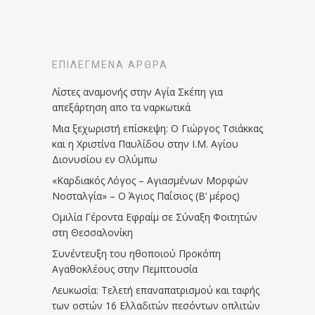
ΕΠΙΛΕΓΜΈΝΑ ΆΡΘΡΑ
Λίστες αναμονής στην Αγία Σκέπη για
απεξάρτηση απο τα ναρκωτικά
Μια ξεχωριστή επίσκεψη: Ο Γιώργος Τσιάκκας
και η Χριστίνα Παυλίδου στην Ι.Μ. Αγίου
Διονυσίου εν Ολύμπω
«Καρδιακός Λόγος – Αγιασμένων Μορφών
Νοσταλγία» – Ο Άγιος Παΐσιος (Β’ μέρος)
Ομιλία Γέροντα Εφραίμ σε Σύναξη Φοιτητών
στη Θεσσαλονίκη
Συνέντευξη του ηθοποιού Προκόπη
Αγαθοκλέους στην Πεμπτουσία
Λευκωσία: Τελετή επαναπατρισμού και ταφής
των οστών 16 Ελλαδιτών πεσόντων οπλιτών