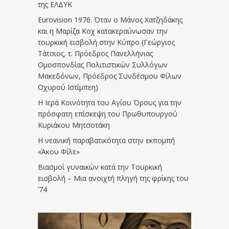
της ΕΛΔΥΚ
Eurovision 1976. Όταν ο Μάνος Χατζηδάκης
και η Μαρίζα Κοχ κατακεραύνωσαν την
τουρκική εισβολή στην Κύπρο (Γεώργιος
Τάτσιος, τ. Πρόεδρος Πανελλήνιας
Ομοσπονδίας Πολιτιστικών Συλλόγων
Μακεδόνων, Πρόεδρος Συνδέσμου Φίλων
Οχυρού Ιστίμπεη)
Η Ιερά Κοινότητα του Αγίου Όρους για την
πρόσφατη επίσκεψη του Πρωθυπουργού
Κυριάκου Μητσοτάκη
Η νεανική παραβατικότητα στην εκπομπή
«Άκου Φίλε»
Βιασμοί γυναικών κατά την Τουρκική
εισβολή – Μια ανοιχτή πληγή της φρίκης του
’74