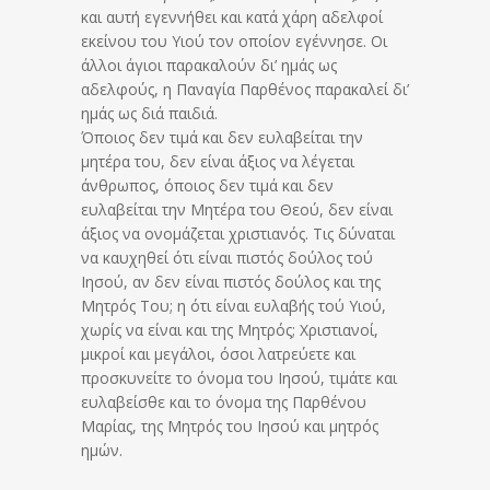
και αυτή εγεννήθει και κατά χάρη αδελφοί
εκείνου του Υιού τον οποίον εγέννησε. Οι
άλλοι άγιοι παρακαλούν δι’ ημάς ως
αδελφούς, η Παναγία Παρθένος παρακαλεί δι’
ημάς ως διά παιδιά.
Όποιος δεν τιμά και δεν ευλαβείται την
μητέρα του, δεν είναι άξιος να λέγεται
άνθρωπος, όποιος δεν τιμά και δεν
ευλαβείται την Μητέρα του Θεού, δεν είναι
άξιος να ονομάζεται χριστιανός. Τις δύναται
να καυχηθεί ότι είναι πιστός δούλος τού
Ιησού, αν δεν είναι πιστός δούλος και της
Μητρός Του; η ότι είναι ευλαβής τού Υιού,
χωρίς να είναι και της Μητρός; Χριστιανοί,
μικροί και μεγάλοι, όσοι λατρεύετε και
προσκυνείτε το όνομα του Ιησού, τιμάτε και
ευλαβείσθε και το όνομα της Παρθένου
Μαρίας, της Μητρός του Ιησού και μητρός
ημών.