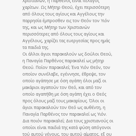
Χριστιανών, η Παρθένος είναι πέλαγος
χαρίτων. Ως Μήτηρ Θεού, έχει περισσότερη
από όλους τους αγίους και Αγγέλους την
παρρησία έμπροσθεν εις τον Θεόν τον Υιόν
της, και ως Μήτηρ των Χριστιανών
περισσότερες από όλους τους αγίους και
Αγγέλους, χαρίζει τας ευεργεσίας προς ημάς
τα παιδιά της.
Οι άλλοι άγιοι παρακαλούν ως δούλοι Θεού,
η Παναγία Παρθένος παρακαλεί ως μήτηρ
Θεού. Ποίον παρακαλεί; Ένα Υιόν Θεόν, τον
οποίον συνέλαβε, εγέννησε, έθρεψε, τον
οποίο αγάπησε με όση αγάπη όλοι μαζί οι
μακάριοι αγαπούν τον Θεό, και από τον
οποίο αγαπήθη με όση αγάπη έχει ο Θεός
προς όλους μαζί τους μακαρίους. Όλοι οι
άγιοι παρακαλούν τον Θεό ως αυθέντη, η
Παναγία Παρθένος τον παρακαλεί ως Υιόν.
Δια ποιόν παρακαλεί; Δια τους χριστιανούς οι
οποίοι είναι παιδιά της κατά φύση απόγονοι
τού αυτού γένους, του αυτού αίματος, εξ ου