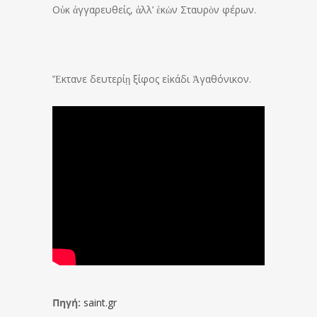
Οὐκ ἀγγαρευθείς, ἀλλ’ ἑκὼν Σταυρὸν φέρων.
Ἔκτανε δευτερίῃ ξίφος εἰκάδι Ἀγαθόνικον.
Πηγή:
saint.gr