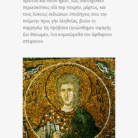
Χριστοῦ καὶ Θεοῦ ἡμῶν, πῶς πανταχόθεν
περιεσκόπεις οἷά περ ποιμήν, μάρτυς, καὶ
τοὺς λύκους ἐκδιώκων ἐποδήγεις σου τὴν
ποίμνην πρὸς γῆν ἀληθείας, βοῶν ἐν
παρρησίᾳ· Ὡς πρόβατα ἐγνώσθημεν σφαγῆς·
διὸ θάνωμεν, ἵνα κομισώμεθα τὸν ἄφθαρτον
στέφανον.