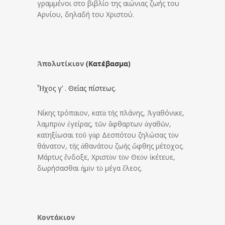
γραμμένοι στο βιβλίο της αιώνιας ζωής του
Αρνίου, δηλαδή του Χριστού.
Ἀπολυτίκιον
(Κατέβασμα)
Ἦχος γ’ . Θείας πίστεως.
Νίκης τρόπαιον, κατὰ τῆς πλάνης, Ἀγαθόνικε,
λαμπρὸν ἐγείρας, τῶν ἄφθαρτων ἀγαθῶν,
κατηξίωσαι τοῦ γὰρ Δεσπότου ζηλώσας τὸν
θάνατον, τῆς ἀθανάτου ζωῆς ὤφθης μέτοχος.
Μάρτυς ἔνδοξε, Χριστὸν τὸν Θεὸν ἱκέτευε,
δωρήσασθαι ἠμὶν τὸ μέγα ἔλεος.
Κοντάκιον