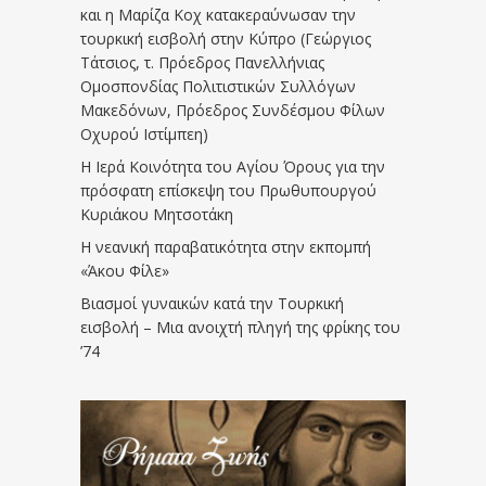
και η Μαρίζα Κοχ κατακεραύνωσαν την
τουρκική εισβολή στην Κύπρο (Γεώργιος
Τάτσιος, τ. Πρόεδρος Πανελλήνιας
Ομοσπονδίας Πολιτιστικών Συλλόγων
Μακεδόνων, Πρόεδρος Συνδέσμου Φίλων
Οχυρού Ιστίμπεη)
Η Ιερά Κοινότητα του Αγίου Όρους για την
πρόσφατη επίσκεψη του Πρωθυπουργού
Κυριάκου Μητσοτάκη
Η νεανική παραβατικότητα στην εκπομπή
«Άκου Φίλε»
Βιασμοί γυναικών κατά την Τουρκική
εισβολή – Μια ανοιχτή πληγή της φρίκης του
’74