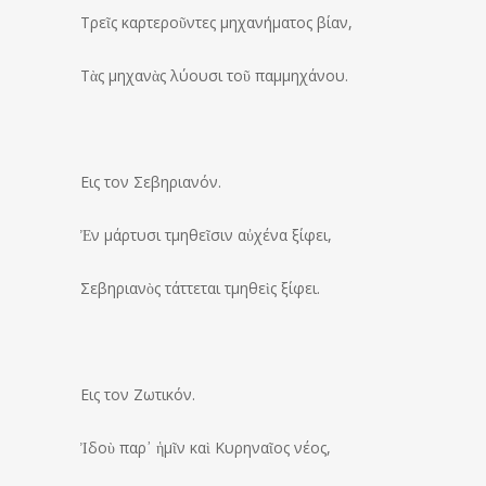
Τρεῖς καρτεροῦντες μηχανήματος βίαν,
Τὰς μηχανὰς λύουσι τοῦ παμμηχάνου.
Eις τον Σεβηριανόν.
Ἐν μάρτυσι τμηθεῖσιν αὐχένα ξίφει,
Σεβηριανὸς τάττεται τμηθεὶς ξίφει.
Eις τον Ζωτικόν.
Ἰδοὺ παρ᾽ ἡμῖν καὶ Κυρηναῖος νέος,