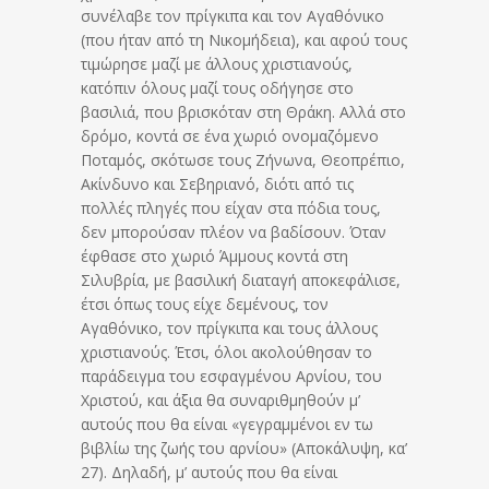
συνέλαβε τον πρίγκιπα και τον Αγαθόνικο
(που ήταν από τη Νικομήδεια), και αφού τους
τιμώρησε μαζί με άλλους χριστιανούς,
κατόπιν όλους μαζί τους οδήγησε στο
βασιλιά, που βρισκόταν στη Θράκη. Αλλά στο
δρόμο, κοντά σε ένα χωριό ονομαζόμενο
Ποταμός, σκότωσε τους Ζήνωνα, Θεοπρέπιο,
Ακίνδυνο και Σεβηριανό, διότι από τις
πολλές πληγές που είχαν στα πόδια τους,
δεν μπορούσαν πλέον να βαδίσουν. Όταν
έφθασε στο χωριό Άμμους κοντά στη
Σιλυβρία, με βασιλική διαταγή αποκεφάλισε,
έτσι όπως τους είχε δεμένους, τον
Αγαθόνικο, τον πρίγκιπα και τους άλλους
χριστιανούς. Έτσι, όλοι ακολούθησαν το
παράδειγμα του εσφαγμένου Αρνίου, του
Χριστού, και άξια θα συναριθμηθούν μ’
αυτούς που θα είναι «γεγραμμένοι εν τω
βιβλίω της ζωής του αρνίου» (Αποκάλυψη, κα’
27). Δηλαδή, μ’ αυτούς που θα είναι