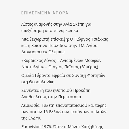
ΕΠΙΛΕΓΜΈΝΑ ΆΡΘΡΑ
Λίστες αναμονής στην Αγία Σκέπη για
απεξάρτηση απο τα ναρκωτικά
Μια ξεχωριστή επίσκεψη: Ο Γιώργος Τσιάκκας
και η Χριστίνα Παυλίδου στην Ι.Μ. Αγίου
Διονυσίου εν Ολύμπω
«Καρδιακός Λόγος – Αγιασμένων Μορφών
Νοσταλγία» – Ο Άγιος Παΐσιος (Β’ μέρος)
Ομιλία Γέροντα Εφραίμ σε Σύναξη Φοιτητών
στη Θεσσαλονίκη
Συνέντευξη του ηθοποιού Προκόπη
Αγαθοκλέους στην Πεμπτουσία
Λευκωσία: Τελετή επαναπατρισμού και ταφής
των οστών 16 Ελλαδιτών πεσόντων οπλιτών
της ΕΛΔΥΚ
Eurovision 1976. Όταν ο Μάνος Χατζηδάκης