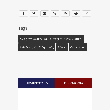
Tags:
Άγιος Αγαθόνικος Και Οι Μαζί Μ' Αυτόν Ζωτικός
Ακίνδυνος Και Σεβηριανός
Ζήνων
Θεοπρέπιος
ΠΕΜΠΤΟΥΣΙΑ
ΟΡΘΟΔΟΞΙΑ