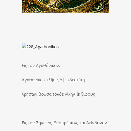
Eις τον Aγαθόνικον.
Ἀγαθονίκου κλῆσις ἀψευδεστάτη,
Χρηστὴν βοῶσα τοῦδε νίκην ἐκ ξίφους.
Eις τον Ζήνωνα, Θεοπρέπιον, και Aκίνδυνον.