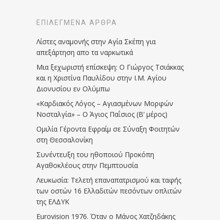
ΕΠΙΛΕΓΜΈΝΑ ΆΡΘΡΑ
Λίστες αναμονής στην Αγία Σκέπη για
απεξάρτηση απο τα ναρκωτικά
Μια ξεχωριστή επίσκεψη: Ο Γιώργος Τσιάκκας
και η Χριστίνα Παυλίδου στην Ι.Μ. Αγίου
Διονυσίου εν Ολύμπω
«Καρδιακός Λόγος – Αγιασμένων Μορφών
Νοσταλγία» – Ο Άγιος Παΐσιος (Β’ μέρος)
Ομιλία Γέροντα Εφραίμ σε Σύναξη Φοιτητών
στη Θεσσαλονίκη
Συνέντευξη του ηθοποιού Προκόπη
Αγαθοκλέους στην Πεμπτουσία
Λευκωσία: Τελετή επαναπατρισμού και ταφής
των οστών 16 Ελλαδιτών πεσόντων οπλιτών
της ΕΛΔΥΚ
Eurovision 1976. Όταν ο Μάνος Χατζηδάκης