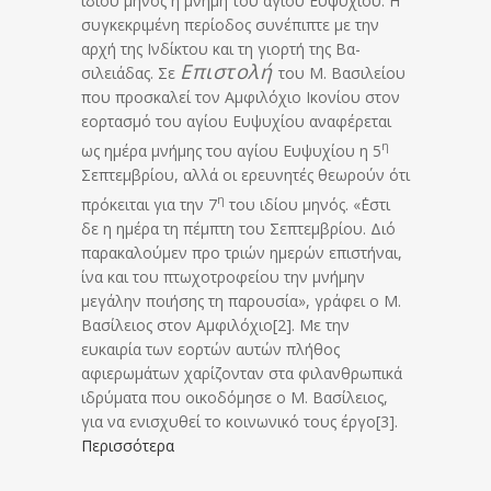
ιδίου μηνός η μνήμη του αγίου Ευψυχίου. Η
συγκεκριμένη περίοδος συνέπιπτε με την
αρχή της Ινδίκτου και τη γιορτή της Βα­
Επιστολή
σιλειάδας. Σε
του Μ. Βασιλείου
που προσκαλεί τον Αμφιλόχιο Ικονίου στον
εορτασμό του αγίου Ευψυ­χί­ου αναφέρεται
η
ως ημέρα μνήμης του αγίου Ευψυχίου η 5
Σεπτεμ­βρίου, αλλά οι ερευνητές θεωρούν ότι
η
πρόκειται για την 7
του ιδίου μηνός. «΄Εστι
δε η ημέρα τη πέμπτη του Σεπτεμβρίου. Διό
παρακαλούμεν προ τριών ημερών επιστήναι,
ίνα και του πτωχοτρο­φείου την μνήμην
μεγάλην ποιήσης τη παρουσία», γράφει ο Μ.
Βασίλειος στον Αμφιλόχιο[2]. Με την
ευκαιρία των εορτών αυτών πλήθος
αφιερωμάτων χαρίζονταν στα φιλαν­θρωπικά
ιδρύματα που οικοδόμησε ο Μ. Βασίλειος,
για να ενισχυθεί το κοι­νω­νικό τους έργο[3].
Περισσότερα