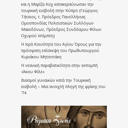
και η Μαρίζα Κοχ κατακεραύνωσαν την
τουρκική εισβολή στην Κύπρο (Γεώργιος
Τάτσιος, τ. Πρόεδρος Πανελλήνιας
Ομοσπονδίας Πολιτιστικών Συλλόγων
Μακεδόνων, Πρόεδρος Συνδέσμου Φίλων
Οχυρού Ιστίμπεη)
Η Ιερά Κοινότητα του Αγίου Όρους για την
πρόσφατη επίσκεψη του Πρωθυπουργού
Κυριάκου Μητσοτάκη
Η νεανική παραβατικότητα στην εκπομπή
«Άκου Φίλε»
Βιασμοί γυναικών κατά την Τουρκική
εισβολή – Μια ανοιχτή πληγή της φρίκης του
’74