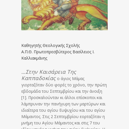
Καθηγητής Θεολογικής Σχολής
Α.Π.Θ. Πρωτοπρεσβύτερος Βασίλειος Ι.
Καλλιακμάνης
…Στην Καισάρεια Της
Καππαδοκίας
ο άγιος Μάμας
γιορταζόταν δύο φορές το χρόνο, την πρώτη
εβδομάδα του Σεπτεμβρίου και την άνοιξη
[1]. Προσκαλούνταν κι άλλοι επίσκοποι και
λά­μπρυ­ναν την πανήγυρη των μαρτύρων και
ιδιαίτερα του αγίου Ευψυχίου και του αγίου
Μάμαντος. Στις 2 Σε­πτεμβρίου εορταζόταν η
μνήμη του Αγίου Μάμαντος και στις 7 του