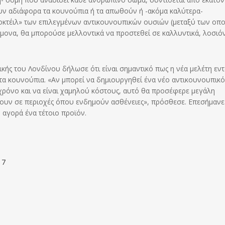
νουν αδιάφορα τα κουνούπια ή τα απωθούν ή -ακόμα καλύτερα-
κοκτέιλ» των επιλεγμένων αντικουνουπικών ουσιών (μεταξύ των οπ
μονα, θα μπορούσε μελλοντικά να προστεθεί σε καλλυντικά, λοσιόν
ρικής του Λονδίνου δήλωσε ότι είναι σημαντικό πως η νέα μελέτη εν
τα κουνούπια. «Αν μπορεί να δημιουργηθεί ένα νέο αντικουνουπικό
 χρόνο και να είναι χαμηλού κόστους, αυτό θα προσέφερε μεγάλη
ζουν σε περιοχές όπου ενδημούν ασθένειες», πρόσθεσε. Επεσήμαν
 αγορά ένα τέτοιο προϊόν.
17