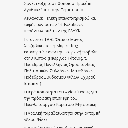
Συνέντευξη του ηθοποιού Προκόπη
Αγαθοκλέους στην Πεμπτουσία
Λευκωσία: Τελετή επαναπατρισμού και
ταφής των οστών 16 Ελλαδιτών
πεσόντων οπλιτών της ΕΛΔΥΚ
Eurovision 1976. Όταν ο Μάνος
Χατζηδάκης και η Μαρίζα Κοχ
κατακεραύνωσαν την τουρκική εισβολή
στην Κύπρο (Γεώργιος Τάτσιος, τ.
Πρόεδρος Πανελλήνιας Ομοσπονδίας
Πολιτιστικών Συλλόγων Μακεδόνων,
Πρόεδρος Συνδέσμου Φίλων Οχυρού
Ιστίμπεη)
Η Ιερά Κοινότητα του Αγίου Όρους για
την πρόσφατη επίσκεψη του
Πρωθυπουργού Κυριάκου Μητσοτάκη
Η νεανική παραβατικότητα στην εκπομπή
«Άκου Φίλε»
Βιασμοί γυναικών κατά την Τουρκική