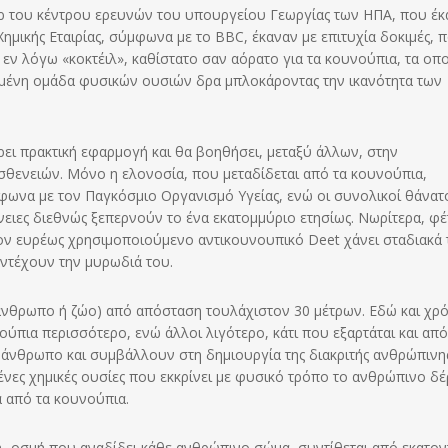
ερ του κέντρου ερευνών του υπουργείου Γεωργίας των ΗΠΑ, που έκ
Χημικής Εταιρίας, σύμφωνα με το BBC, έκαναν με επιτυχία δοκιμές, 
ο εν λόγω «κοκτέιλ», καθίστατο σαν αόρατο για τα κουνούπια, τα οπ
μένη ομάδα φυσικών ουσιών δρα μπλοκάροντας την ικανότητα των
ρει πρακτική εφαρμογή και θα βοηθήσει, μεταξύ άλλων, στην
θενειών. Μόνο η ελονοσία, που μεταδίδεται από τα κουνούπια,
ωνα με τον Παγκόσμιο Οργανισμό Υγείας, ενώ οι συνολικοί θάνατ
ες διεθνώς ξεπερνούν το ένα εκατομμύριο ετησίως. Νωρίτερα, φέ
ον ευρέως χρησιμοποιούμενο αντικουνουπικό Deet χάνει σταδιακά 
αντέχουν την μυρωδιά του.
νθρωπο ή ζώο) από απόσταση τουλάχιστον 30 μέτρων. Εδώ και χρό
ύπια περισσότερο, ενώ άλλοι λιγότερο, κάτι που εξαρτάται και από 
ε άνθρωπο και συμβάλλουν στη δημιουργία της διακριτής ανθρώπινη
νες χημικές ουσίες που εκκρίνει με φυσικό τρόπο το ανθρώπινο δ
 από τα κουνούπια.
ή- οσμή που αναδίδει κάθε ανθρώπινο σώμα, συντίθεται από εκατον