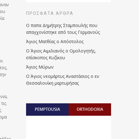
αναν
που
ΠΡΌΣΦΑΤΑ ΆΡΘΡΑ
οία
Ο παπα Δημήτρης Σταμπουλής που
απαγχονίστηκε από τους Γερμανούς
Άγιος Ματθίας ο Απόστολος
Ο Άγιος Αιμιλιανός ο Ομολογητής,
επίσκοπος Κυζίκου
οι
Άγιος Μύρων
τος,
την
Ο Άγιος νεομάρτυς Αναστάσιος ο εν
Θεσσαλονίκη μαρτυρήσας
νια,
τις
PEMPTOUSIA
ORTHODOXIA
ς
έρμα
τάδες