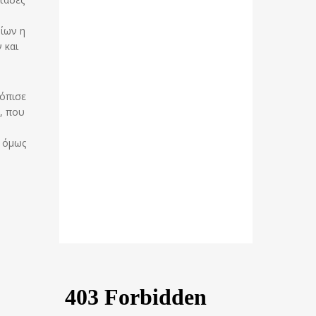
οίων η
 και
τόπισε
, που
ε όμως