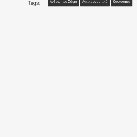
Ανθρώπινο Σώμα
Αντικουνουπικό
Κουνούπια
Tags: