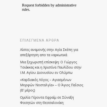
ΕΠΙΛΕΓΜΈΝΑ ΆΡΘΡΑ
Λίστες αναμονής στην Αγία Σκέπη για
απεξάρτηση απο τα ναρκωτικά
Μια ξεχωριστή επίσκεψη: Ο Γιώργος
Τσιάκκας και η Χριστίνα Παυλίδου στην
Ι.Μ. Αγίου Διονυσίου εν Ολύμπω
«Καρδιακός Λόγος – Αγιασμένων
Μορφών Νοσταλγία» – Ο Άγιος Παΐσιος
(Β’ μέρος)
Ομιλία Γέροντα Εφραίμ σε Σύναξη
Φοιτητών στη Θεσσαλονίκη