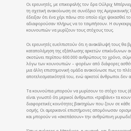
Οι ερευνητές, με επικεφαλής τον δρα Ούλριχ Μπέρνι
τη σχετική ανακοίνωση σε συνέδριο της Αμερικανικής 
έδειξαν ότι ένα χέρι πάνω στο οποίο είχε ψεκασθεί τ
αδιαφορούσαν πλήρως να το τσιμπήσουν. Η συγκεκρι
κουνουπιών να μυρίζουν τους στόχους τους.
Οι ερευνητές ευελπιστούν ότι η ανακάλυψή τους θα β
καταπολέμηση της εξάπλωσης αρκετών επικίνδυνων ασ
σκοτώνει περίπου 600.000 ανθρώπους το χρόνο, σύμφ
λόγω των κουνουπιών – φορέων από διάφορες ασθένει
μια άλλη επιστημονική ομάδα ανακοίνωσε πως το πλέ
αποτελεσματικότητά του, ενώ αρκετοί άνθρωποι δεν 
Τα κουνούπια μπορούν να μυρίσουν το στόχο τους (ά
είναι γνωστό ότι μερικοί άνθρωποι «τραβάνε» τα κουνο
διαφορετικές κοινότητες βακτηρίων που ζουν σε κάθ
οσμής. Οι αμερικανοί επιστήμονες απομόνωσαν ορισμέ
και μπορούν να «σκεπάσουν» την ανθρώπινη μυρωδιά
Όπως ανέφερε ο Μπρένιερ, η φυσική -και διαφορετικ