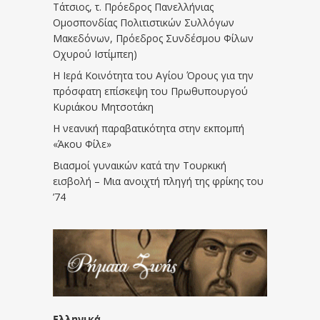
Τάτσιος, τ. Πρόεδρος Πανελλήνιας
Ομοσπονδίας Πολιτιστικών Συλλόγων
Μακεδόνων, Πρόεδρος Συνδέσμου Φίλων
Οχυρού Ιστίμπεη)
Η Ιερά Κοινότητα του Αγίου Όρους για την
πρόσφατη επίσκεψη του Πρωθυπουργού
Κυριάκου Μητσοτάκη
Η νεανική παραβατικότητα στην εκπομπή
«Άκου Φίλε»
Βιασμοί γυναικών κατά την Τουρκική
εισβολή – Μια ανοιχτή πληγή της φρίκης του
’74
Ελληνικά