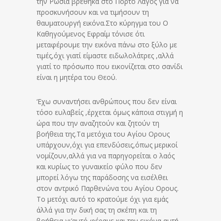
την Ρωσία βρέθηκα στο Πόρτο Λάγος για να
προσκυνήσουν και να τιμήσουν τη
θαυματουργή εικόνα.Στο κύρηγμα του Ο
Καθηγούμενος Εφραίμ τόνισε ότι
μεταφέρουμε την εικόνα πάνω στο ξύλο με
τιμές,όχι γιατί είμαστε ειδωλολάτρες ,αλλά
γιατί το πρόσωπο που εικονίζεται στο σανίδι
είναι η μητέρα του Θεού.
‘Εχω συναντήσει ανθρώπους που δεν είναι
τόσο ευλαβείς ,έρχεται όμως κάποια στιγμή η
ώρα που την αναζητούν και ζητούν τη
βοήθεια της.Τα μετόχια του Αγίου Ορους
υπάρχουν,όχι για επενδύσεις,όπως μερικοί
νομίζουν,αλλά για να παρηγορείται ο λαός
και κυρίως το γυναικείο φύλο που δεν
μπορεί λόγω της παράδοσης να εισέλθει
στον αντρικό Παρθενώνα του Αγίου Ορους.
Το μετόχι αυτό το κρατούμε όχι για εμάς
άλλά για την δική σας τη σκέπη και τη
βοήθεια,γι’αυτό φέραμε και την εικόνα αυτή