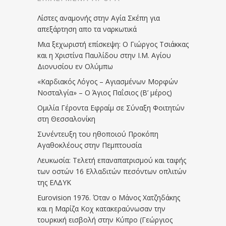
Λίστες αναμονής στην Αγία Σκέπη για
απεξάρτηση απο τα ναρκωτικά
Μια ξεχωριστή επίσκεψη: Ο Γιώργος Τσιάκκας
και η Χριστίνα Παυλίδου στην Ι.Μ. Αγίου
Διονυσίου εν Ολύμπω
«Καρδιακός Λόγος – Αγιασμένων Μορφών
Νοσταλγία» – Ο Άγιος Παΐσιος (Β’ μέρος)
Ομιλία Γέροντα Εφραίμ σε Σύναξη Φοιτητών
στη Θεσσαλονίκη
Συνέντευξη του ηθοποιού Προκόπη
Αγαθοκλέους στην Πεμπτουσία
Λευκωσία: Τελετή επαναπατρισμού και ταφής
των οστών 16 Ελλαδιτών πεσόντων οπλιτών
της ΕΛΔΥΚ
Eurovision 1976. Όταν ο Μάνος Χατζηδάκης
και η Μαρίζα Κοχ κατακεραύνωσαν την
τουρκική εισβολή στην Κύπρο (Γεώργιος