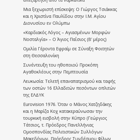
Μια ξεχωριστή επίσκεψη: Ο Γιώργος Τσιάκκας
και η Χριστίνα Παυλίδου στην Ι.Μ. Αγίου
Διονυσίου εν Ολύμπω
«Καρδιακός Λόγος – Αγιασμένων Μορφών
Νοσταλγία» – Ο Άγιος Παΐσιος (Β’ μέρος)
Ομιλία Γέροντα Εφραίμ σε Σύναξη Φοιτητών
στη Θεσσαλονίκη
Συνέντευξη του ηθοποιού Προκόπη
Αγαθοκλέους στην Πεμπτουσία
Λευκωσία: Τελετή επαναπατρισμού και ταφής
των οστών 16 Ελλαδιτών πεσόντων οπλιτών
της ΕΛΔΥΚ
Eurovision 1976. Όταν ο Μάνος Χατζηδάκης
και η Μαρίζα Κοχ κατακεραύνωσαν την
τουρκική εισβολή στην Κύπρο (Γεώργιος
Τάτσιος, τ. Πρόεδρος Πανελλήνιας
Ομοσπονδίας Πολιτιστικών Συλλόγων
Μακεδόνων, Πρόεδρος Συνδέσμου Φίλων