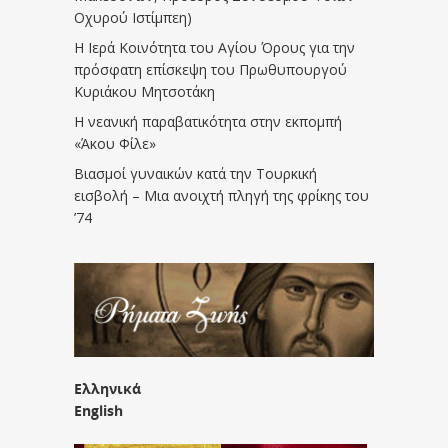
Οχυρού Ιστίμπεη)
Η Ιερά Κοινότητα του Αγίου Όρους για την
πρόσφατη επίσκεψη του Πρωθυπουργού
Κυριάκου Μητσοτάκη
Η νεανική παραβατικότητα στην εκπομπή
«Άκου Φίλε»
Βιασμοί γυναικών κατά την Τουρκική
εισβολή – Μια ανοιχτή πληγή της φρίκης του
’74
Ελληνικά
English