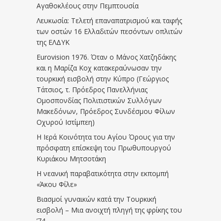
Αγαθοκλέους στην Πεμπτουσία
Λευκωσία: Τελετή επαναπατρισμού και ταφής
των οστών 16 Ελλαδιτών πεσόντων οπλιτών
της ΕΛΔΥΚ
Eurovision 1976. Όταν ο Μάνος Χατζηδάκης
και η Μαρίζα Κοχ κατακεραύνωσαν την
τουρκική εισβολή στην Κύπρο (Γεώργιος
Τάτσιος, τ. Πρόεδρος Πανελλήνιας
Ομοσπονδίας Πολιτιστικών Συλλόγων
Μακεδόνων, Πρόεδρος Συνδέσμου Φίλων
Οχυρού Ιστίμπεη)
Η Ιερά Κοινότητα του Αγίου Όρους για την
πρόσφατη επίσκεψη του Πρωθυπουργού
Κυριάκου Μητσοτάκη
Η νεανική παραβατικότητα στην εκπομπή
«Άκου Φίλε»
Βιασμοί γυναικών κατά την Τουρκική
εισβολή – Μια ανοιχτή πληγή της φρίκης του
’74