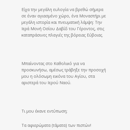
Είχα την μεγάλη ευλογία να βρεθώ σήμερα
σε έναν αγιασμένο χώρο, ένα Μοναστήρι με
μεγάλη ιστορία και πνευματική λάμψη: Την
Ιερά Μονή Οσίου Δαβίδ του Γέροντος, στις
καταπράσινες πλαγιές της βόρειας Εύβοιας.
Μπαίνοντας στο Καθολικό για να
προσκυνήσω, αμέσως τράβηξε την προσοχή
μου η ολόσωμη εικόνα του Αγίου, στα
αριστερά του Ιερού Ναού.
Τι μου έκανε εντύπωση;
Τα αφιερώματα (τάματα) των πιστών!