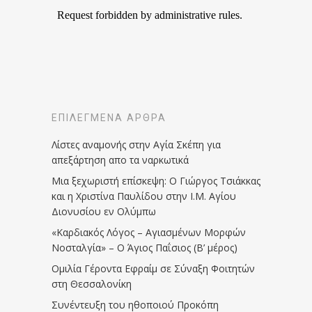
ΕΠΙΛΕΓΜΈΝΑ ΆΡΘΡΑ
Λίστες αναμονής στην Αγία Σκέπη για
απεξάρτηση απο τα ναρκωτικά
Μια ξεχωριστή επίσκεψη: Ο Γιώργος Τσιάκκας
και η Χριστίνα Παυλίδου στην Ι.Μ. Αγίου
Διονυσίου εν Ολύμπω
«Καρδιακός Λόγος – Αγιασμένων Μορφών
Νοσταλγία» – Ο Άγιος Παΐσιος (Β’ μέρος)
Ομιλία Γέροντα Εφραίμ σε Σύναξη Φοιτητών
στη Θεσσαλονίκη
Συνέντευξη του ηθοποιού Προκόπη