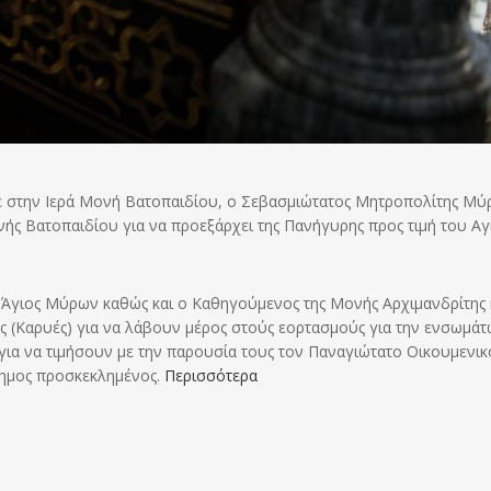
ε στην Ιερά Μονή Βατοπαιδίου, ο Σεβασμιώτατος Μητροπολίτης Μύ
ής Βατοπαιδίου για να προεξάρχει της Πανήγυρης προς τιμή του Αγ
 Άγιος Μύρων καθώς και ο Καθηγούμενος της Μονής Αρχιμανδρίτης 
 (Καρυές) για να λάβουν μέρος στούς εορτασμούς για την ενσωμά
για να τιμήσουν με την παρουσία τους τον Παναγιώτατο Οικουμενικ
σημος ​προσκεκλημένος.
Περισσότερα