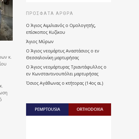
ΠΡΌΣΦΑΤΑ ΆΡΘΡΑ
Ο Άγιος Αιμιλιανός ο Ομολογητής,
επίσκοπος Κυζίκου
Άγιος Μύρων
Ο Άγιος νεομάρτυς Αναστάσιος ο εν
ρων κ.
Θεσσαλονίκη μαρτυρήσας
ίου
Ο Άγιος νεομάρτυρας Τριαντάφυλλος ο
εν Κωνσταντινουπόλει μαρτυρήσας
Όσιος Αγάθωνας ο κτήτορας (14ος αι.)
κ.
τωση
ό
PEMPTOUSIA
ORTHODOXIA