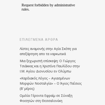
ΕΠΙΛΕΓΜΈΝΑ ΆΡΘΡΑ
Λίστες αναμονής στην Αγία Σκέπη για
απεξάρτηση απο τα ναρκωτικά
Μια ξεχωριστή επίσκεψη: Ο Γιώργος
Τσιάκκας και η Χριστίνα Παυλίδου στην
Ι.Μ. Αγίου Διονυσίου εν Ολύμπω
«Καρδιακός Λόγος – Αγιασμένων
Μορφών Νοσταλγία» – Ο Άγιος Παΐσιος
(Β’ μέρος)
Ομιλία Γέροντα Εφραίμ σε Σύναξη
Φοιτητών στη Θεσσαλονίκη