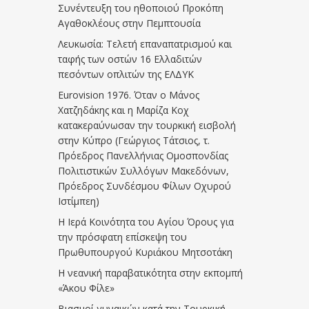
Συνέντευξη του ηθοποιού Προκόπη
Αγαθοκλέους στην Πεμπτουσία
Λευκωσία: Τελετή επαναπατρισμού και
ταφής των οστών 16 Ελλαδιτών
πεσόντων οπλιτών της ΕΛΔΥΚ
Eurovision 1976. Όταν ο Μάνος
Χατζηδάκης και η Μαρίζα Κοχ
κατακεραύνωσαν την τουρκική εισβολή
στην Κύπρο (Γεώργιος Τάτσιος, τ.
Πρόεδρος Πανελλήνιας Ομοσπονδίας
Πολιτιστικών Συλλόγων Μακεδόνων,
Πρόεδρος Συνδέσμου Φίλων Οχυρού
Ιστίμπεη)
Η Ιερά Κοινότητα του Αγίου Όρους για
την πρόσφατη επίσκεψη του
Πρωθυπουργού Κυριάκου Μητσοτάκη
Η νεανική παραβατικότητα στην εκπομπή
«Άκου Φίλε»
Βιασμοί γυναικών κατά την Τουρκική