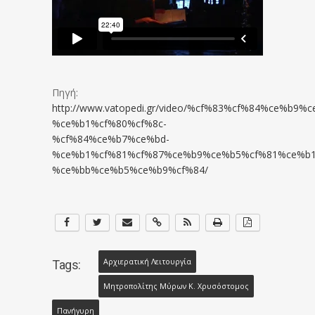
Πηγή:
http://www.vatopedi.gr/video/%cf%83%cf%84%ce%
%ce%b1%cf%80%cf%8c-
%cf%84%ce%b7%ce%bd-
%ce%b1%cf%81%cf%87%ce%b9%ce%b5%cf%81%ce%b
%ce%bb%ce%b5%ce%b9%cf%84/
Αρχιερατική Λειτουργία
Tags:
Μητροπολίτης Μύρων Κ. Χρυσόστομος
Πανήγυρη