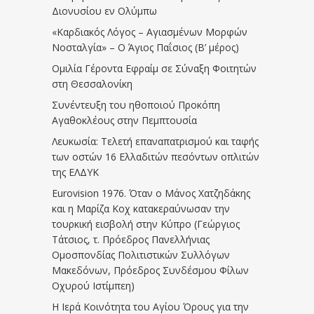
Διονυσίου εν Ολύμπω
«Καρδιακός Λόγος – Αγιασμένων Μορφών
Νοσταλγία» – Ο Άγιος Παΐσιος (Β’ μέρος)
Ομιλία Γέροντα Εφραίμ σε Σύναξη Φοιτητών
στη Θεσσαλονίκη
Συνέντευξη του ηθοποιού Προκόπη
Αγαθοκλέους στην Πεμπτουσία
Λευκωσία: Τελετή επαναπατρισμού και ταφής
των οστών 16 Ελλαδιτών πεσόντων οπλιτών
της ΕΛΔΥΚ
Eurovision 1976. Όταν ο Μάνος Χατζηδάκης
και η Μαρίζα Κοχ κατακεραύνωσαν την
τουρκική εισβολή στην Κύπρο (Γεώργιος
Τάτσιος, τ. Πρόεδρος Πανελλήνιας
Ομοσπονδίας Πολιτιστικών Συλλόγων
Μακεδόνων, Πρόεδρος Συνδέσμου Φίλων
Οχυρού Ιστίμπεη)
Η Ιερά Κοινότητα του Αγίου Όρους για την