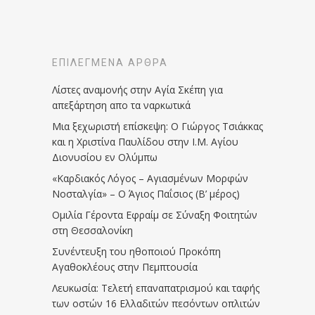
ΕΠΙΛΕΓΜΈΝΑ ΆΡΘΡΑ
Λίστες αναμονής στην Αγία Σκέπη για
απεξάρτηση απο τα ναρκωτικά
Μια ξεχωριστή επίσκεψη: Ο Γιώργος Τσιάκκας
και η Χριστίνα Παυλίδου στην Ι.Μ. Αγίου
Διονυσίου εν Ολύμπω
«Καρδιακός Λόγος – Αγιασμένων Μορφών
Νοσταλγία» – Ο Άγιος Παΐσιος (Β’ μέρος)
Ομιλία Γέροντα Εφραίμ σε Σύναξη Φοιτητών
στη Θεσσαλονίκη
Συνέντευξη του ηθοποιού Προκόπη
Αγαθοκλέους στην Πεμπτουσία
Λευκωσία: Τελετή επαναπατρισμού και ταφής
των οστών 16 Ελλαδιτών πεσόντων οπλιτών