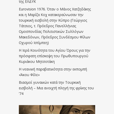
της ΕΛΔΥΚ
Eurovision 1976. Όταν ο Μάνος Χατζηδάκης
και η Μαρίζα Κοχ κατακεραύνωσαν την
τουρκική εισβολή στην Κύπρο (Γεώργιος
Τάτσιος, τ. Πρόεδρος Πανελλήνιας
Ομοσπονδίας Πολιτιστικών Συλλόγων
Μακεδόνων, Πρόεδρος Συνδέσμου Φίλων
Οχυρού Ιστίμπεη)
Η Ιερά Κοινότητα του Αγίου Όρους για την
πρόσφατη επίσκεψη του Πρωθυπουργού
Κυριάκου Μητσοτάκη
Η νεανική παραβατικότητα στην εκπομπή
«Άκου Φίλε»
Βιασμοί γυναικών κατά την Τουρκική
εισβολή – Μια ανοιχτή πληγή της φρίκης του
’74