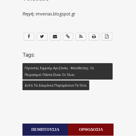
Πηγή:
imverias.blogspot.gr
Tags:
Γέροντας Εφραίμ Αριζόνας - Φιλοθεϊτης: Οι
Πειρασμοί Πάντα Είναι Οι Ίδιοι
Διότι Τα Δαιμόνια Παραμένουν Τα Ίδια.
ΠΕΜΠΤΟΥΣΙΑ
ΟΡΘΟΔΟΞΙΑ