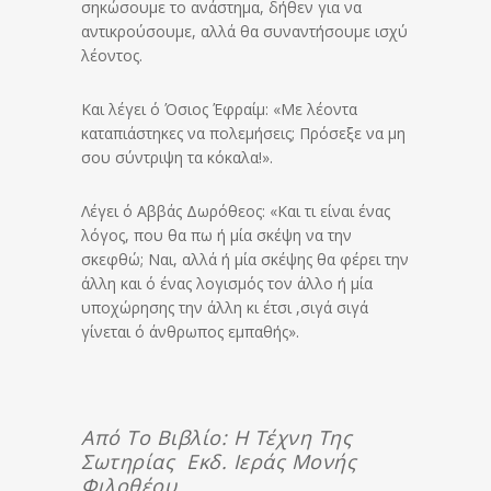
σηκώσουμε το ανάστημα, δήθεν για να
αντικρούσουμε, αλλά θα συναντήσουμε ισχύ
λέοντος.
Και λέγει ό Όσιος Έφραίμ: «Με λέοντα
καταπιάστηκες να πολεμήσεις; Πρόσεξε να μη
σου σύντριψη τα κόκαλα!».
Λέγει ό Αββάς Δωρόθεος: «Και τι είναι ένας
λόγος, που θα πω ή μία σκέψη να την
σκεφθώ; Ναι, αλλά ή μία σκέψης θα φέρει την
άλλη και ό ένας λογισμός τον άλλο ή μία
υποχώρησης την άλλη κι έτσι ,σιγά σιγά
γίνεται ό άνθρωπος εμπαθής».
Από Το Βιβλίο: Η Τέχνη Της
Σωτηρίας Εκδ. Ιεράς Μονής
Φιλοθέου