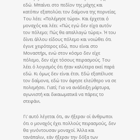
εδώ. Μπαίνει στο πεδίον της μάχης και
κατόπιν εξαπολύει τον δαίμονα της πορνείας.
Του λέει: «Πολέμησε τώρα». Και έρχεται ό
μοναχός και λέει: «Πώς εγώ δεν είχα αυτόν
τον πόλεμο; Πώς θα απαλλαγώ τώρα;». Ή του
δίνει άλλου είδους πόλεμο και νοιώθει ότι
έγινε χειρότερος εδώ, που είναι στο
Μοναστήρι, ενώ στον κόσμο δεν είχε
πόλεμο, δεν είχε τόσους πειρασμούς. Του
λέει ό λογισμός ότι ήταν καλύτερα εκεί παρά
εδώ. Κι όμως δεν είναι έτσι. Εδώ εξαπέλυσε
τον δαίμονα, εδώ τον άφησε ελεύθερο να σε
πολεμήσει. Γιατί; Για να ανάδειξη μάρτυρα,
αγωνιστή και δικαιωματικά να πάρεις το
στεφάνι.
Γι’ αυτό λέγεται ότι, αν ήξεραν οί άνθρωποι
ότι ο μοναχός έχει πολλούς πειρασμούς, δεν
θα γινόντουσαν μοναχοί. Άλλα και
τανάπαλιν, εάν ήξεραν την δόξα των