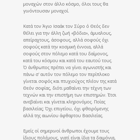
μοναχών στον άλλο κόσμο, όλοι τους θα
γινόντουσαν μοναχοί.
Κατά τον Άγιο Ισαάκ τον Σύρο ό Θεός δεν
θέλει για την άλλη ζωή «βόδια», άμυαλους,
απείραχτους, άσοφους, αλλά σοφούς όχι
σοφούς κατά την κοσμική έννοια, αλλά
σοφούς στον πόλεμο κατά του δαίμονος,
κατά του κόσμου και κατά του εαυτού τους.
Ό άνθρωπος πρέπει να γίνει αγωνιστής και
πάνω σ’ αυτόν τον πόλεμο τον περίπλοκο
γίνεται σοφός και πτυχιούχος πλέον της κατά
Θεόν σοφίας, διότι μαθαίνει την τέχνη των
τεχνών και την επιστήμη των επιστημών. Έτσι
ανεβαίνει και γίνεται κληρονόμος. Ποίας
βασιλείας; Όχι επιγείου, όχι φθειρόμενης
αλλά της αιωνίου άφθαρτου Βασιλείας.
Εμείς οί σημερινοί άνθρωποι έχουμε τους
ίδιους πολέμους, γιατί είναι ίδια τα δαιμόνια,