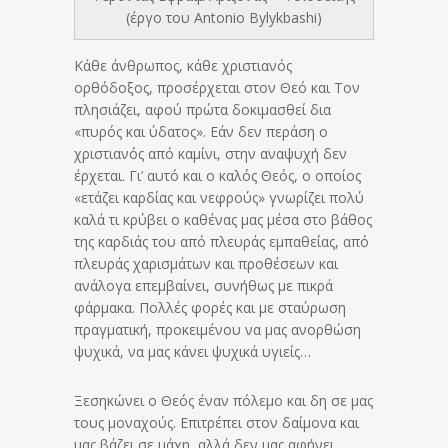
(έργο του Antonio Bylykbashi)
Κάθε άνθρωπος, κάθε χριστιανός
ορθόδοξος, προσέρχεται στον Θεό και Τον
πλησιάζει, αφού πρώτα δοκιμασθεί δια
«πυρός και ύδατος». Εάν δεν περάση ο
χριστιανός από καμίνι, στην αναψυχή δεν
έρχεται. Γι’ αυτό και ο καλός Θεός, ο οποίος
«ετάζει καρδίας και νεφρούς» γνωρίζει πολύ
καλά τι κρύβει ο καθένας μας μέσα στο βάθος
της καρδιάς του από πλευράς εμπαθείας, από
πλευράς χαρισμάτων και προθέσεων και
ανάλογα επεμβαίνει, συνήθως με πικρά
φάρμακα. Πολλές φορές και με σταύρωση
πραγματική, προκειμένου να μας ανορθώση
ψυχικά, να μας κάνει ψυχικά υγιείς…
Ξεσηκώνει ο Θεός έναν πόλεμο και δη σε μας
τους μοναχούς. Επιτρέπει στον δαίμονα και
μας βάζει σε μάχη, αλλά δεν μας αφήνει