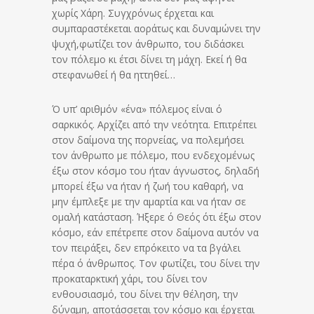
χωρίς Χάρη. Συγχρόνως έρχεται και
συμπαραστέκεται αοράτως και δυναμώνει την
ψυχή,φωτίζει τον άνθρωπο, του διδάσκει
τον πόλεμο κι έτσι δίνει τη μάχη. Εκεί ή θα
στεφανωθεί ή θα ηττηθεί…
Ό υπ’ αριθμόν «ένα» πόλεμος είναι ό
σαρκικός. Αρχίζει από την νεότητα. Επιτρέπει
στον δαίμονα της πορνείας, να πολεμήσει
τον άνθρωπο με πόλεμο, που ενδεχομένως
έξω στον κόσμο του ήταν άγνωστος, δηλαδή
μπορεί έξω να ήταν ή ζωή του καθαρή, να
μην έμπλεξε με την αμαρτία και να ήταν σε
ομαλή κατάσταση. Ήξερε ό Θεός ότι έξω στον
κόσμο, εάν επέτρεπε στον δαίμονα αυτόν να
τον πειράξει, δεν επρόκειτο να τα βγάλει
πέρα ό άνθρωπος. Τον φωτίζει, του δίνει την
προκαταρκτική χάρι, του δίνει τον
ενθουσιασμό, του δίνει την θέληση, την
δύναμη, αποτάσσεται τον κόσμο και έρχεται