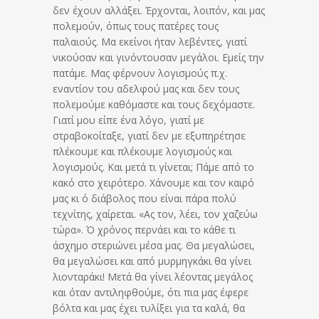
δεν έχουν αλλάξει. Έρχονται, λοιπόν, και μας
πολεμούν, όπως τους πατέρες τους
παλαιούς. Μα εκείνοι ήταν λεβέντες, γιατί
νικούσαν και γινόντουσαν μεγάλοι. Εμείς την
πατάμε. Μας φέρνουν λογισμούς π.χ.
εναντίον του αδελφού μας και δεν τους
πολεμούμε καθόμαστε και τους δεχόμαστε.
Γιατί μου είπε ένα λόγο, γιατί με
στραβοκοίταξε, γιατί δεν με εξυπηρέτησε
πλέκουμε και πλέκουμε λογισμούς και
λογισμούς. Και μετά τι γίνεται; Πάμε από το
κακό στο χειρότερο. Χάνουμε και τον καιρό
μας κι ό διάβολος που είναι πάρα πολύ
τεχνίτης, χαίρεται. «Ας τον, λέει, τον χαζεύω
τώρα». Ό χρόνος περνάει και το κάθε τι
άσχημο στεριώνει μέσα μας. Θα μεγαλώσει,
θα μεγαλώσει και από μυρμηγκάκι θα γίνει
λιονταράκι! Μετά θα γίνει λέοντας μεγάλος
και όταν αντιληφθούμε, ότι πια μας έφερε
βόλτα και μας έχει τυλίξει για τα καλά, θα