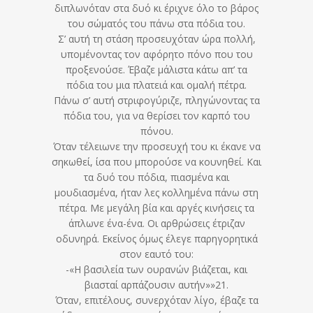
διπλωνόταν στα δυό κι έριχνε όλο το βάρος
του σώματός του πάνω στα πόδια του.
Σ’ αυτή τη στάση προσευχόταν ώρα πολλή,
υπομένοντας τον αφόρητο πόνο που του
προξενούσε. Έβαζε μάλιστα κάτω απ’ τα
πόδια του μια πλατειά και ομαλή πέτρα.
Πάνω σ’ αυτή στριφογύριζε, πληγώνοντας τα
πόδια του, για να θερίσει τον καρπό του
πόνου.
Όταν τέλειωνε την προσευχή του κι έκανε να
σηκωθεί, ίσα που μπορούσε να κουνηθεί. Και
τα δυό του πόδια, πιασμένα και
μουδιασμένα, ήταν λες κολλημένα πάνω στη
πέτρα. Με μεγάλη βία και αργές κινήσεις τα
άπλωνε ένα-ένα. Οι αρθρώσεις έτριζαν
οδυνηρά. Εκείνος όμως έλεγε παρηγορητικά
στον εαυτό του:
-«Η βασιλεία των ουρανών βιάζεται, και
βιασταί αρπάζουσιν αυτήν»»21.
Όταν, επιτέλους, συνερχόταν λίγο, έβαζε τα