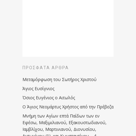
ΠΡΌΣΦΑΤΑ ΆΡΘΡΑ
Μεταμόρφωση του Σωτήρος Χριστού
Άγιος Ευσίγνιος
Όσιος Ευγένιος ο Αιτωλός
Ο Άγιος Νεομάρτυς Χρήστος από την Πρέβεζα
Μνήμη των Aγίων επτά Παίδων των εν
Eφέσω, Mαξιμιλιανού, Eξακουστωδιανού,
Iαμβλίχου, Mαρτινιανού, Διονυσίου,
Aντωνίνου (1), και Kωνσταντίνου – 4