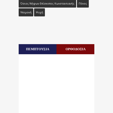
Όσιος Νήφων Επίσκοπος Κωνσταντιανής
Πόνος
Υπομονή
Ψυχή
ΠΕΜΠΤΟΥΣΙΑ
ΟΡΘΟΔΟΞΙΑ