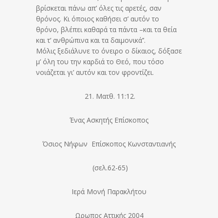
βρίσκεται πάνω απ’ όλες τις αρετές, σαν
θρόνος. Κι όποιος καθήσει σ’ αυτόν το
θρόνο, βλέπει καθαρά τα πάντα –και τα θεία
και τ’ ανθρώπινα και τα δαιμονικά’’.
Μόλις ξεδιάλυνε το όνειρο ο δίκαιος, δόξασε
μ’ όλη του την καρδιά το Θεό, που τόσο
νοιάζεται γι’ αυτόν και τον φροντίζει.
21. Ματθ. 11:12.
Ένας Ασκητής Επίσκοπος
Όσιος Νήφων Επίσκοπος Κωνσταντιανής
(σελ.62-65)
Ιερά Μονή Παρακλήτου
Ωρωπος Αττικής 2004