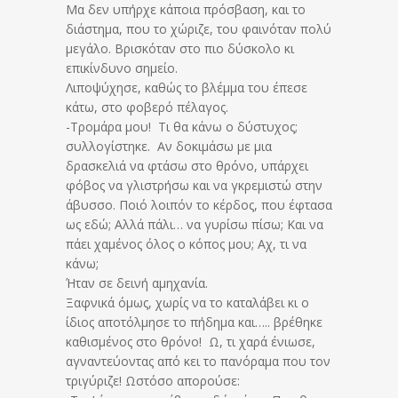
Μα δεν υπήρχε κάποια πρόσβαση, και το
διάστημα, που το χώριζε, του φαινόταν πολύ
μεγάλο. Βρισκόταν στο πιο δύσκολο κι
επικίνδυνο σημείο.
Λιποψύχησε, καθώς το βλέμμα του έπεσε
κάτω, στο φοβερό πέλαγος.
-Τρομάρα μου! Τι θα κάνω ο δύστυχος;
συλλογίστηκε. Αν δοκιμάσω με μια
δρασκελιά να φτάσω στο θρόνο, υπάρχει
φόβος να γλιστρήσω και να γκρεμιστώ στην
άβυσσο. Ποιό λοιπόν το κέρδος, που έφτασα
ως εδώ; Αλλά πάλι… να γυρίσω πίσω; Και να
πάει χαμένος όλος ο κόπος μου; Αχ, τι να
κάνω;
Ήταν σε δεινή αμηχανία.
Ξαφνικά όμως, χωρίς να το καταλάβει κι ο
ίδιος αποτόλμησε το πήδημα και….. βρέθηκε
καθισμένος στο θρόνο! Ω, τι χαρά ένιωσε,
αγναντεύοντας από κει το πανόραμα που τον
τριγύριζε! Ωστόσο απορούσε: