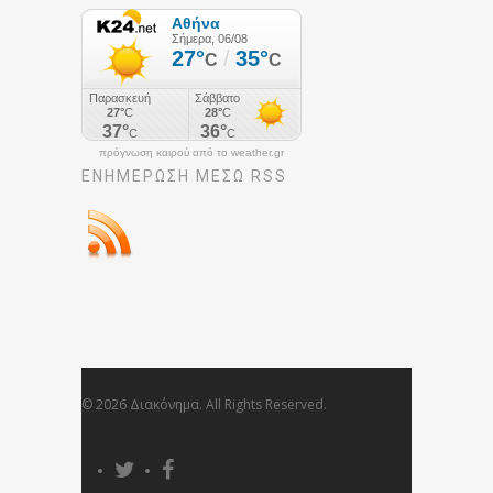
πρόγνωση καιρού από το weather.gr
ΕΝΗΜΈΡΩΣΉ ΜΕΣΩ RSS
© 2026 Διακόνημα. All Rights Reserved.