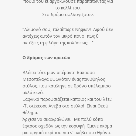
πόδια του κι αργοκινούσε παραπατώντας για
το κελλί του.
Στο δρόμο συλλογιζόταν:
‟Αλίμονό σου, ταλαίπωρε Νήφων! Αφού δεν
αντέχεις αυτόν τον μικρό πόνο, πως θ’
αντέξεις τη φλόγα της κολάσεως;….’’.
Ο δρόμος των αρετών
Βλέπει τότε μιαν απέραντη θάλασσα.
Μεσοπέλαγα υψωνόταν ένας πανύψηλος
στύλος, που κατέληγε σε θρόνο υπέλαμπρο
αλλά κενό.
Ξαφνικά παρουσιάζεται κάποιος και του λέει:
-Τι στέκεσαι; Ανέβα στο στύλο! Είναι Θεού
θέλημα.
Άρχισε να σκαρφαλώνει. Με πολύ κόπο
έφτασε σχεδόν ως την κορυφή. Έμενε ακόμα
μια οργυιά περίπου για ν’ ανέβει στο θρόνο.