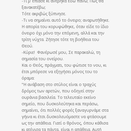
-Τι μ’ έπιασε κι ανέβηκα εδώ πάνω; Πως θα
ξανακατέβω;
Τότε ακριβώς ξύπνησε.
-Τι να σημαίνει αυτό το όνειρο; αναρωτήθηκε.
Η απορία του κορυφώθηκε, όταν είδε το ίδιο
όνειρο όχι μόνο την επόμενη, αλλά και την
τρίτη νύχτα. Ζήτησε τότε τη βοήθεια του
Θεού.
-Κύριε! Φανέρωσέ μου, Σε παρακαλώ, τη
σημασία του ονείρου.
Και ο Θεός, πράγματι, του φώτισε το νου, κι
έτσι μπόρεσε να εξηγήσει μόνος του το
όραμα:
‟Η ανάβαση στο στύλος είναι ο τραχύς
δρόμος των αρετών, που οδηγεί στην
ουράνια βασιλεία. Το τελευταίο εκείνο
σημείο, που δυσκολεύτηκα και περάσω,
σημαίνει, ότι πολλές φορές ξαναγυρνάμε στα
γήινα κι έτσι δυσκολευόμαστε να φτάσουμε
ως την απάθεια. Γιατί ο θρόνος, όπου κάθισα
κι ατένισα τα πάντα, είναι η απάθεια. Αυτή