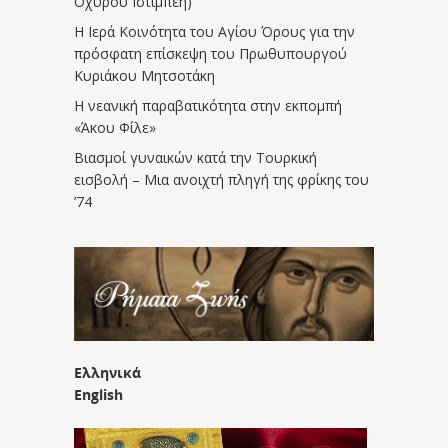
Οχυρού Ιστίμπεη)
Η Ιερά Κοινότητα του Αγίου Όρους για την
πρόσφατη επίσκεψη του Πρωθυπουργού
Κυριάκου Μητσοτάκη
Η νεανική παραβατικότητα στην εκπομπή
«Άκου Φίλε»
Βιασμοί γυναικών κατά την Τουρκική
εισβολή – Μια ανοιχτή πληγή της φρίκης του
’74
Ελληνικά
English