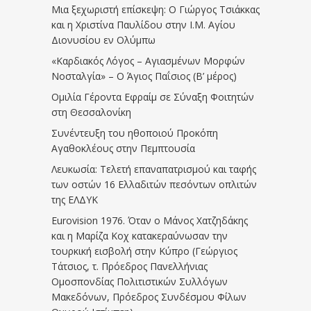
Μια ξεχωριστή επίσκεψη: Ο Γιώργος Τσιάκκας
και η Χριστίνα Παυλίδου στην Ι.Μ. Αγίου
Διονυσίου εν Ολύμπω
«Καρδιακός Λόγος – Αγιασμένων Μορφών
Νοσταλγία» – Ο Άγιος Παΐσιος (Β’ μέρος)
Ομιλία Γέροντα Εφραίμ σε Σύναξη Φοιτητών
στη Θεσσαλονίκη
Συνέντευξη του ηθοποιού Προκόπη
Αγαθοκλέους στην Πεμπτουσία
Λευκωσία: Τελετή επαναπατρισμού και ταφής
των οστών 16 Ελλαδιτών πεσόντων οπλιτών
της ΕΛΔΥΚ
Eurovision 1976. Όταν ο Μάνος Χατζηδάκης
και η Μαρίζα Κοχ κατακεραύνωσαν την
τουρκική εισβολή στην Κύπρο (Γεώργιος
Τάτσιος, τ. Πρόεδρος Πανελλήνιας
Ομοσπονδίας Πολιτιστικών Συλλόγων
Μακεδόνων, Πρόεδρος Συνδέσμου Φίλων