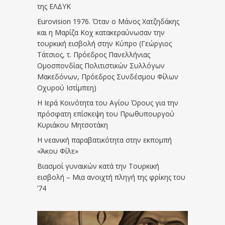
της ΕΛΔΥΚ
Eurovision 1976. Όταν ο Μάνος Χατζηδάκης
και η Μαρίζα Κοχ κατακεραύνωσαν την
τουρκική εισβολή στην Κύπρο (Γεώργιος
Τάτσιος, τ. Πρόεδρος Πανελλήνιας
Ομοσπονδίας Πολιτιστικών Συλλόγων
Μακεδόνων, Πρόεδρος Συνδέσμου Φίλων
Οχυρού Ιστίμπεη)
Η Ιερά Κοινότητα του Αγίου Όρους για την
πρόσφατη επίσκεψη του Πρωθυπουργού
Κυριάκου Μητσοτάκη
Η νεανική παραβατικότητα στην εκπομπή
«Άκου Φίλε»
Βιασμοί γυναικών κατά την Τουρκική
εισβολή – Μια ανοιχτή πληγή της φρίκης του
’74