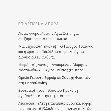
ΕΠΙΛΕΓΜΈΝΑ ΆΡΘΡΑ
Λίστες αναμονής στην Αγία Σκέπη για
απεξάρτηση απο τα ναρκωτικά
Μια ξεχωριστή επίσκεψη: Ο Γιώργος Τσιάκκας
και η Χριστίνα Παυλίδου στην Ι.Μ. Αγίου
Διονυσίου εν Ολύμπω
«Καρδιακός Λόγος – Αγιασμένων Μορφών
Νοσταλγία» – Ο Άγιος Παΐσιος (Β’ μέρος)
Ομιλία Γέροντα Εφραίμ σε Σύναξη Φοιτητών
στη Θεσσαλονίκη
Συνέντευξη του ηθοποιού Προκόπη
Αγαθοκλέους στην Πεμπτουσία
Λευκωσία: Τελετή επαναπατρισμού και ταφής
των οστών 16 Ελλαδιτών πεσόντων οπλιτών