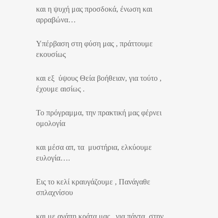
και η ψυχή μας προσδοκά, ένωση και
αρραβώνα…
Υπέρβαση στη φύση μας , πράττουμε
εκουσίως
και εξ ύψους Θεία βοήθειαν, για τούτο ,
έχουμε αισίως .
Το πρόγραμμα, την πρακτική μας φέρνει
ομολογία
και μέσα απ, τα μυστήρια, ελκύουμε
ευλογία….
Εις το κελί κραυγάζουμε , Πανάγαθε
σπλαχνίσου
και με αγάπη κράτα μας , για πάντα στην