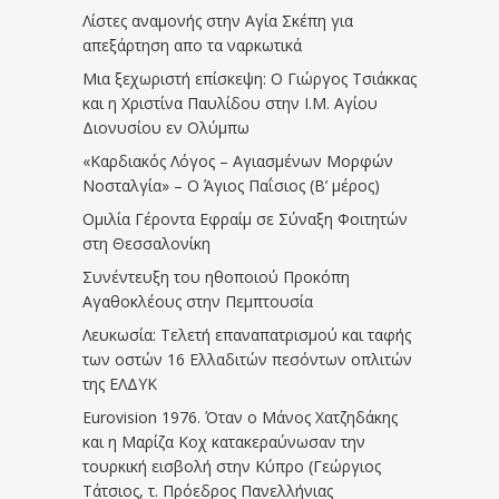
Λίστες αναμονής στην Αγία Σκέπη για
απεξάρτηση απο τα ναρκωτικά
Μια ξεχωριστή επίσκεψη: Ο Γιώργος Τσιάκκας
και η Χριστίνα Παυλίδου στην Ι.Μ. Αγίου
Διονυσίου εν Ολύμπω
«Καρδιακός Λόγος – Αγιασμένων Μορφών
Νοσταλγία» – Ο Άγιος Παΐσιος (Β’ μέρος)
Ομιλία Γέροντα Εφραίμ σε Σύναξη Φοιτητών
στη Θεσσαλονίκη
Συνέντευξη του ηθοποιού Προκόπη
Αγαθοκλέους στην Πεμπτουσία
Λευκωσία: Τελετή επαναπατρισμού και ταφής
των οστών 16 Ελλαδιτών πεσόντων οπλιτών
της ΕΛΔΥΚ
Eurovision 1976. Όταν ο Μάνος Χατζηδάκης
και η Μαρίζα Κοχ κατακεραύνωσαν την
τουρκική εισβολή στην Κύπρο (Γεώργιος
Τάτσιος, τ. Πρόεδρος Πανελλήνιας