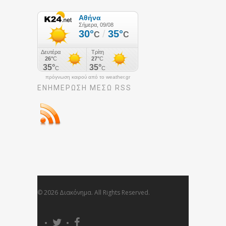
πρόγνωση καιρού από το weather.gr
ΕΝΗΜΈΡΩΣΉ ΜΕΣΩ RSS
© 2026 Διακόνημα. All Rights Reserved.