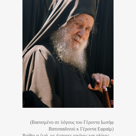
(Βασισμένο σε λόγους του Γέροντα Ιωσήφ
Βατοπαιδινού κ Γέροντα Εφραίμ)
Βρίθει η ζωή, με έμπονες εικόνες και οδύνες