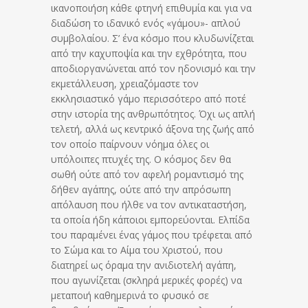
ικανοποιήση κάθε φτηνή επιθυμία και για να
διαδώση το ιδανικό ενός «γάμου»- απλού
συμβολαίου. Σ’ ένα κόσμο που κλυδωνίζεται
από την καχυποψία και την εχθρότητα, που
αποδιοργανώνεται από τον ηδονισμό και την
εκμετάλλευση, χρειαζόμαστε τον
εκκλησιαστικό γάμο περισσότερο από ποτέ
στην ιστορία της ανθρωπότητος. Όχι ως απλή
τελετή, αλλά ως κεντρικό άξονα της ζωής από
τον οποίο παίρνουν νόημα όλες οι
υπόλοιπες πτυχές της. Ο κόσμος δεν θα
σωθή ούτε από τον αφελή ρομαντισμό της
δήθεν αγάπης, ούτε από την απρόσωπη
απόλαυση που ήλθε να τον αντικαταστήση,
τα οποία ήδη κάποιοι εμπορεύονται. Ελπίδα
του παραμένει ένας γάμος που τρέφεται από
το Σώμα και το Αίμα του Χριστού, που
διατηρεί ως όραμα την ανιδιοτελή αγάπη,
που αγωνίζεται (σκληρά μερικές φορές) να
μεταποιή καθημερινά το φυσικό σε