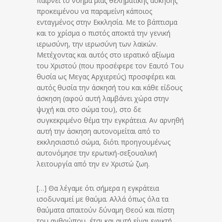
παίρνει το νόημα μιας θεληματικής άσκησης
προκειμένου να παραμείνη κάποιος
ενταγμένος στην Εκκλησία. Με το βάπτισμα
και το χρίσμα ο πιστός αποκτά την γενική
ιερωσύνη, την ιερωσύνη των λαϊκών.
Μετέχοντας και αυτός στο ιερατικό αξίωμα
του Χριστού (που προσέφερε τον Εαυτό Του
θυσία ως Μεγας Αρχιερεύς) προσφέρει και
αυτός θυσία την άσκησή του και κάθε είδους
άσκηση (αφού αυτή λαμβάνει χώρα στην
ψυχή και στο σώμα του), στο δε
συγκεκριμένο θέμα την εγκράτεια. Αν αρνηθή
αυτή την άσκηση αυτονομείται από το
εκκλησιαστιό σώμα, διότι προηγουμένως
αυτονόμησε την ερωτική-σεξουαλική
λειτουργία από την εν Χριστώ ζωη.
[…] Θα λέγαμε ότι σήμερα η εγκράτεια
ισοδυναμεί με θαύμα. Αλλά όπως όλα τα
θαύματα απαιτούν δύναμη Θεού και πίστη
του ανθρώπου, έτσι και αυτή είναι εφικτή