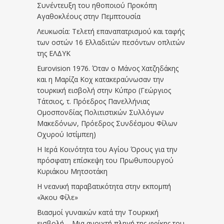
Συνέντευξη του ηθοποιού Προκόπη
Αγαθοκλέους στην Πεμπτουσία
Λευκωσία: Τελετή επαναπατρισμού και ταφής
των οστών 16 Ελλαδιτών πεσόντων οπλιτών
της ΕΛΔΥΚ
Eurovision 1976. Όταν ο Μάνος Χατζηδάκης
και η Μαρίζα Κοχ κατακεραύνωσαν την
τουρκική εισβολή στην Κύπρο (Γεώργιος
Τάτσιος, τ. Πρόεδρος Πανελλήνιας
Ομοσπονδίας Πολιτιστικών Συλλόγων
Μακεδόνων, Πρόεδρος Συνδέσμου Φίλων
Οχυρού Ιστίμπεη)
Η Ιερά Κοινότητα του Αγίου Όρους για την
πρόσφατη επίσκεψη του Πρωθυπουργού
Κυριάκου Μητσοτάκη
Η νεανική παραβατικότητα στην εκπομπή
«Άκου Φίλε»
Βιασμοί γυναικών κατά την Τουρκική
εισβολή – Μια ανοιχτή πληγή της φρίκης του