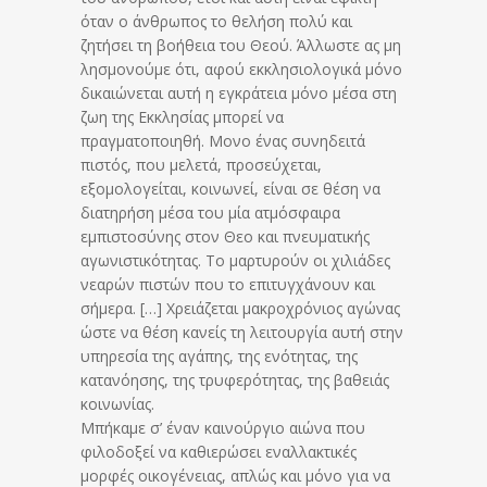
όταν ο άνθρωπος το θελήση πολύ και
ζητήσει τη βοήθεια του Θεού. Άλλωστε ας μη
λησμονούμε ότι, αφού εκκλησιολογικά μόνο
δικαιώνεται αυτή η εγκράτεια μόνο μέσα στη
ζωη της Εκκλησίας μπορεί να
πραγματοποιηθή. Μονο ένας συνηδειτά
πιστός, που μελετά, προσεύχεται,
εξομολογείται, κοινωνεί, είναι σε θέση να
διατηρήση μέσα του μία ατμόσφαιρα
εμπιστοσύνης στον Θεο και πνευματικής
αγωνιστικότητας. Το μαρτυρούν οι χιλιάδες
νεαρών πιστών που το επιτυγχάνουν και
σήμερα. […] Χρειάζεται μακροχρόνιος αγώνας
ώστε να θέση κανείς τη λειτουργία αυτή στην
υπηρεσία της αγάπης, της ενότητας, της
κατανόησης, της τρυφερότητας, της βαθειάς
κοινωνίας.
Μπήκαμε σ’ έναν καινούργιο αιώνα που
φιλοδοξεί να καθιερώσει εναλλακτικές
μορφές οικογένειας, απλώς και μόνο για να