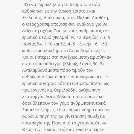
-33) να παραλληλίση το δεσμό των δύο
ανθρώπων με την ένωση Χριστού και
Εκκλησίας. Από παλιά, στην Παλαιά Διαθήκη,
ο Θεός χρησιμοποίησε σαν ανάλογο για να
δείξει τη σχέση Του με τούς ανθρώπους τον
ερωτικό δεσμό (Ψαλμοί 44, 12 Ιερεμίας 3, 6-9
Ησαίας 54, 1 10 και 62, 4 -5 Ιεζεκιήλ 16, 163
καθώς και ολόκληρο το Άσμα Ασμάτων.)[…]
Και οι Πατέρες στη συνέχεια μεταχειρίσθηκαν
αυτό το παράδειγμα (Κλίμαξ, λόγος 30, 5).
Αντιλαμβανόμαστε πόσο τιμούν τον
ανθρώπινο έρωτα αυτές οι παρομοιώσεις. Η
ερωτική συντροφικότητα αντιμετωπίζεται ως
πρωτογενής και θεμελιώδης ανθρώπινη
λειτουργία. Αυτό βέβαια το πιστεύουν και
όσοι βλέπουν τον γάμο ανθρωποκεντρικά.
Επί πλέον, όμως, εδώ παίρνει νόημα απο την
ουράνια πηγή της και γίνεται στη συνέχεια
νοσταλγία της. Περα από το γεγονός ότι «ο
Θεός τούς έρωτας τούτους εγκατέσπειρε»