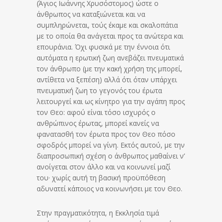
(Άγιος Ιωάννης Χρυσόστομος) ώστε ο
άνθρωπος να καταξιώνεται και να
συμπληρώνεται, τούς έκαμε και σκαλοπάτια
με το οποία θα ανάγεται προς τα ανώτερα και
επουράνια. Όχι φυσικά με την έννοια ότι
αυτόματα η ερωτική ζωη ανεβάζει πνευματικά
τον άνθρωπο (με την κακή χρήση της μπορεί,
αντίθετα να ξεπέση) αλλά ότι όταν υπάρχει
πνευματική ζωη το γεγονός του έρωτα
λειτουργεί και ως κίνητρο για την αγάπη προς
τον Θεο: αφού είναι τόσο ισχυρός ο
ανθρώπινος έρωτας, μπορεί κανείς να
φανατασθή τον έρωτα προς τον Θεο πόσο
σφοδρός μπορεί να γίνη. Εκτός αυτού, με την
διαπροσωπική σχέση ο άνθρωπος μαθαίνει ν’
ανοίγεται στον άλλο και να κοινωνεί μαζί
του· χωρίς αυτή τη βασική προϋπόθεση
αδυνατεί κάποιος να κοινωνήσει με τον Θεο.
Στην πραγματικότητα, η Εκκλησία τιμά