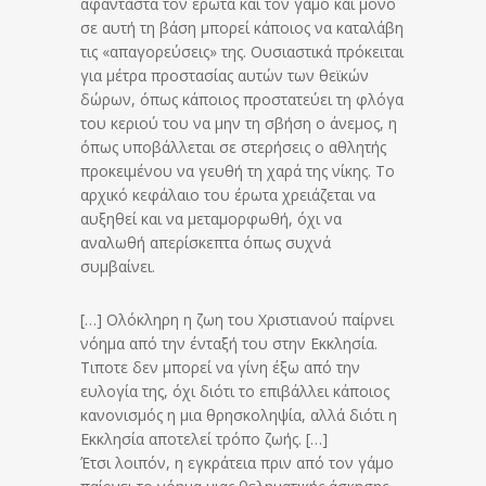
αφάνταστα τον έρωτα και τον γάμο και μόνο
σε αυτή τη βάση μπορεί κάποιος να καταλάβη
τις «απαγορεύσεις» της. Ουσιαστικά πρόκειται
για μέτρα προστασίας αυτών των θεϊκών
δώρων, όπως κάποιος προστατεύει τη φλόγα
του κεριού του να μην τη σβήση ο άνεμος, η
όπως υποβάλλεται σε στερήσεις ο αθλητής
προκειμένου να γευθή τη χαρά της νίκης. Το
αρχικό κεφάλαιο του έρωτα χρειάζεται να
αυξηθεί και να μεταμορφωθή, όχι να
αναλωθή απερίσκεπτα όπως συχνά
συμβαίνει.
[…] Ολόκληρη η ζωη του Χριστιανού παίρνει
νόημα από την ένταξή του στην Εκκλησία.
Τιποτε δεν μπορεί να γίνη έξω από την
ευλογία της, όχι διότι το επιβάλλει κάποιος
κανονισμός η μια θρησκοληψία, αλλά διότι η
Εκκλησία αποτελεί τρόπο ζωής. […]
Έτσι λοιπόν, η εγκράτεια πριν από τον γάμο