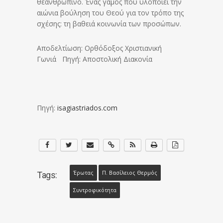
θεανθρώπινο. Ένας γάμος που υλοποιεί την
αιώνια βούληση του Θεού για τον τρόπο της
σχέσης: τη βαθειά κοινωνία των προσώπων.
Αποδελτίωση: Ορθόδοξος Χριστιανική
Γωνιά Πηγή: Αποστολική Διακονία
Πηγή:
isagiastriados.com
Έρωτας
Π. Βασίλειος Θερμός
Tags:
Συντροφικότητα