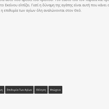
ο Εκείνου ελπίζει. Γιατί η δύναμη της αγάπης είναι αυτή που κάνει
ι η επιθυμία των αγίων όλη αναλώνονται στον Θεό.
μη
Επιθυμία Των Αγίων
Θέληση
Φτώχεια