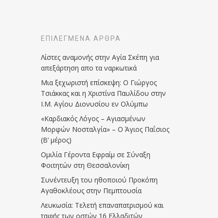
ΕΠΙΛΕΓΜΈΝΑ ΆΡΘΡΑ
Λίστες αναμονής στην Αγία Σκέπη για
απεξάρτηση απο τα ναρκωτικά
Μια ξεχωριστή επίσκεψη: Ο Γιώργος
Τσιάκκας και η Χριστίνα Παυλίδου στην
Ι.Μ. Αγίου Διονυσίου εν Ολύμπω
«Καρδιακός Λόγος – Αγιασμένων
Μορφών Νοσταλγία» – Ο Άγιος Παΐσιος
(Β’ μέρος)
Ομιλία Γέροντα Εφραίμ σε Σύναξη
Φοιτητών στη Θεσσαλονίκη
Συνέντευξη του ηθοποιού Προκόπη
Αγαθοκλέους στην Πεμπτουσία
Λευκωσία: Τελετή επαναπατρισμού και
ταφής των οστών 16 Ελλαδιτών