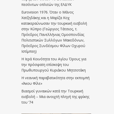
πεσόντων οπλιτών της ΕΛΔΥΚ
Eurovision 1976. Όταν ο Μάνος
Χατζηδάκης και η Μαρίζα Κοχ
κατακεραύνωσαν την τουρκική εισβολή
στην Κύπρο (Γεώργιος Τάτσιος, τ.
Πρόεδρος Πανελλήνιας Ομοσπονδίας
Πολιτιστικών Συλλόγων Μακεδόνων,
Πρόεδρος Συνδέσμου Φίλων Οχυρού
Ιστίμπεη)
Η Ιερά Κοινότητα του Αγίου Όρους για
την πρόσφατη επίσκεψη του
Πρωθυπουργού Κυριάκου Μητσοτάκη
Η νεανική παραβατικότητα στην εκπομπή
«Άκου Φίλε»
Βιασμοί γυναικών κατά την Τουρκική
εισβολή – Μια ανοιχτή πληγή της φρίκης
του ’74