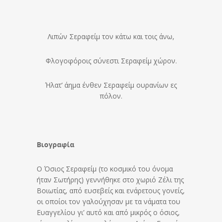
Λιπών Σεραφείμ τον κάτω και τοις άνω,
Φλογοφόροις σύνεστι Σεραφείμ χώρον.
Ήλατ’ άημα ένθεν Σεραφείμ ουρανίων ες
πόλον.
Βιογραφία
Ο Όσιος Σεραφείμ (το κοσμικό του όνομα
ήταν Σωτήρης) γεννήθηκε στο χωριό Ζέλι της
Βοιωτίας, από ευσεβείς και ενάρετους γονείς,
οι οποίοι τον γαλούχησαν με τα νάματα του
Ευαγγελίου γι’ αυτό και από μικρός ο όσιος,