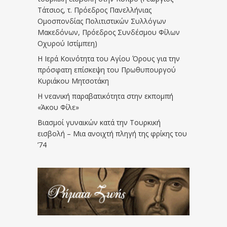
Τάτσιος, τ. Πρόεδρος Πανελλήνιας
Ομοσπονδίας Πολιτιστικών Συλλόγων
Μακεδόνων, Πρόεδρος Συνδέσμου Φίλων
Οχυρού Ιστίμπεη)
Η Ιερά Κοινότητα του Αγίου Όρους για την
πρόσφατη επίσκεψη του Πρωθυπουργού
Κυριάκου Μητσοτάκη
Η νεανική παραβατικότητα στην εκπομπή
«Άκου Φίλε»
Βιασμοί γυναικών κατά την Τουρκική
εισβολή – Μια ανοιχτή πληγή της φρίκης του
’74