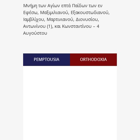
Μνήμη των Aγίων επτά Παίδων των εν
Eφέσω, Mαξιμιλιανού, Eξακουστωδιανού,
Iαμβλίχου, Mαρτινιανού, Διονυσίου,
Aντωνίνου (1), και Kωνσταντίνου – 4
Αυγούστου
PEMPTOUSIA
ORTHODOXIA