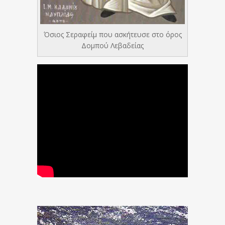
Όσιος Σεραφείμ που ασκήτευσε στο όρος
Δομπού Λεβαδείας