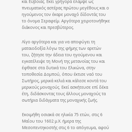
και Εύβοιας. Εκεί γρήγορα έλαμψε ως
πνευματικός αστέρας πρώτου μεγέθους και ο
ηγούμενος τον έκαρε μοναχό δίδοντάς του
το όνομα Σεραφείμ. Αργότερα χειροτονήθηκε
διάκονος και πρεσβύτερος.
Λίγο αργότερα και για να αποφύγει τη
ματαιοδοξία λόγω της φήμης των αρετών
του, ζήτησε την άδεια του ηγούμενου και
εγκατέλειψε τη Μονή της μετανοίας του και
έφθασε στα δυτικά του Ελικώνα, στην
τοποθεσία Δομπού, όπου έκτισε ναό του
Σωτήρος, μερικά κελιά και κάλεσε κοντά του
μερικούς μοναχούς. Εκεί ασκήτευσε επί δέκα
έτη, διδάσκοντας τους άλλους μοναχούς τα
σωτήρια διδάγματα της μοναχικής ζωής.
Εκοιμήθη οσιακά σε ηλικία 75 ετών, στις 6
Μαΐου του 1602 μ.Χ. ήμερα της
Μεσοπεντηκοστής στις 6 το απόγευμα, αφού