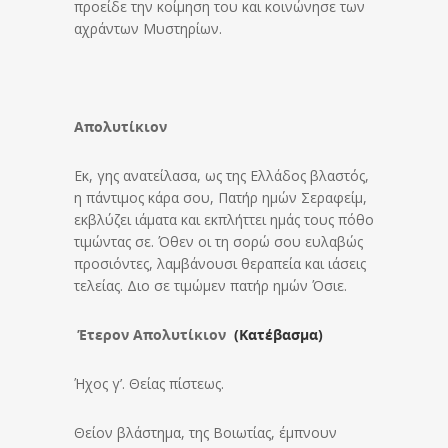
προείδε την κοίμηση του και κοινώνησε των
αχράντων Μυστηρίων.
Απολυτίκιον
Εκ, γης ανατείλασα, ως της Ελλάδος βλαστός,
η πάντιμος κάρα σου, Πατήρ ημών Σεραφείμ,
εκβλύζει ιάματα και εκπλήττει ημάς τους πόθο
τιμώντας σε. Όθεν οι τη σορώ σου ευλαβώς
προσιόντες, λαμβάνουσι θεραπεία και ιάσεις
τελείας. Διο σε τιμώμεν πατήρ ημών Όσιε.
Έτερον Απολυτίκιον
(Κατέβασμα)
Ήχος γ’. Θείας πίστεως.
Θείον βλάστημα, της Βοιωτίας, έμπνουν