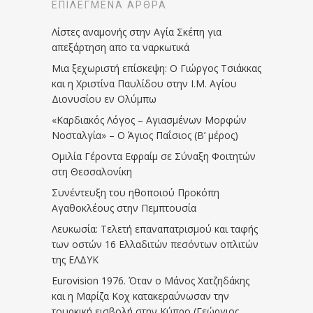
ΕΠΙΛΕΓΜΈΝΑ ΆΡΘΡΑ
Λίστες αναμονής στην Αγία Σκέπη για
απεξάρτηση απο τα ναρκωτικά
Μια ξεχωριστή επίσκεψη: Ο Γιώργος Τσιάκκας
και η Χριστίνα Παυλίδου στην Ι.Μ. Αγίου
Διονυσίου εν Ολύμπω
«Καρδιακός Λόγος – Αγιασμένων Μορφών
Νοσταλγία» – Ο Άγιος Παΐσιος (Β’ μέρος)
Ομιλία Γέροντα Εφραίμ σε Σύναξη Φοιτητών
στη Θεσσαλονίκη
Συνέντευξη του ηθοποιού Προκόπη
Αγαθοκλέους στην Πεμπτουσία
Λευκωσία: Τελετή επαναπατρισμού και ταφής
των οστών 16 Ελλαδιτών πεσόντων οπλιτών
της ΕΛΔΥΚ
Eurovision 1976. Όταν ο Μάνος Χατζηδάκης
και η Μαρίζα Κοχ κατακεραύνωσαν την
τουρκική εισβολή στην Κύπρο (Γεώργιος