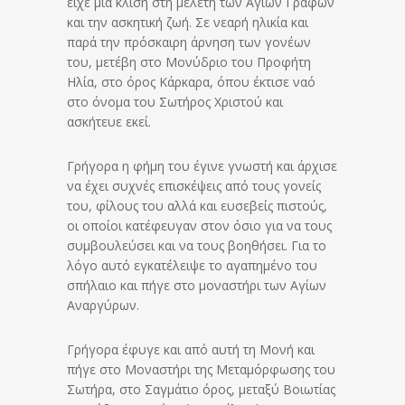
είχε μια κλίση στη μελέτη των Αγίων Γραφών
και την ασκητική ζωή. Σε νεαρή ηλικία και
παρά την πρόσκαιρη άρνηση των γονέων
του, μετέβη στο Μονύδριο του Προφήτη
Ηλία, στο όρος Κάρκαρα, όπου έκτισε ναό
στο όνομα του Σωτήρος Χριστού και
ασκήτευε εκεί.
Γρήγορα η φήμη του έγινε γνωστή και άρχισε
να έχει συχνές επισκέψεις από τους γονείς
του, φίλους του αλλά και ευσεβείς πιστούς,
οι οποίοι κατέφευγαν στον όσιο για να τους
συμβουλεύσει και να τους βοηθήσει. Για το
λόγο αυτό εγκατέλειψε το αγαπημένο του
σπήλαιο και πήγε στο μοναστήρι των Αγίων
Αναργύρων.
Γρήγορα έφυγε και από αυτή τη Μονή και
πήγε στο Μοναστήρι της Μεταμόρφωσης του
Σωτήρα, στο Σαγμάτιο όρος, μεταξύ Βοιωτίας