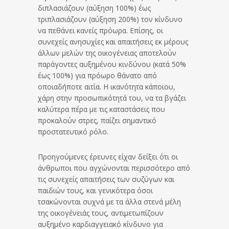
διπλασιάζουν (αύξηση 100%) έως
τριπλασιάζουν (αύξηση 200%) τον κίνδυνο
να πεθάνει κανείς πρόωρα. Επίσης, οι
συνεχείς ανησυχίες και απαιτήσεις εκ μέρους
άλλων μελών της οικογένειας αποτελούν
παράγοντες αυξημένου κινδύνου (κατά 50%
έως 100%) για πρόωρο θάνατο από
οποιαδήποτε αιτία. Η ικανότητα κάποιου,
χάρη στην προσωπικότητά του, να τα βγάζει
καλύτερα πέρα με τις καταστάσεις που
προκαλούν στρες, παίζει σημαντικό
προστατευτικό ρόλο.
Προηγούμενες έρευνες είχαν δείξει ότι οι
άνθρωποι που αγχώνονται περισσότερο από
τις συνεχείς απαιτήσεις των συζύγων και
παιδιών τους, και γενικότερα όσοι
τσακώνονται συχνά με τα άλλα στενά μέλη
της οικογένειάς τους, αντιμετωπίζουν
αυξημένο καρδιαγγειακό κίνδυνο για