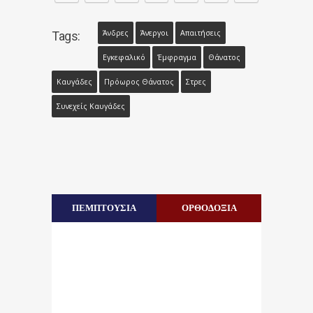
Άνδρες
Άνεργοι
Απαιτήσεις
Tags:
Εγκεφαλικό
Έμφραγμα
Θάνατος
Καυγάδες
Πρόωρος Θάνατος
Στρες
Συνεχείς Καυγάδες
ΠΕΜΠΤΟΥΣΙΑ
ΟΡΘΟΔΟΞΙΑ