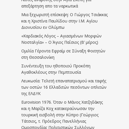
απεξάρτηση απο τα ναρκωτικά
Μια ξεχωριστή επίσκεψη: Ο Γιώργος Τσιάκκας
και η Χριστίνα Παυλίδου στην Ι.Μ. Αγίου
Διονυσίου εν Ολύμπω
«Καρδιακός Λόγος – Αγιασμένων Μορφών
Νοσταλγία» – Ο Άγιος Παΐσιος (Β’ μέρος)
Ομιλία Γέροντα Εφραίμ σε Σύναξη Φοιτητών
στη Θεσσαλονίκη
Συνέντευξη του ηθοποιού Προκόπη
Αγαθοκλέους στην Πεμπτουσία
Λευκωσία: Τελετή επαναπατρισμού και ταφής
των οστών 16 Ελλαδιτών πεσόντων οπλιτών
της ΕΛΔΥΚ
Eurovision 1976. Όταν ο Μάνος Χατζηδάκης
και η Μαρίζα Κοχ κατακεραύνωσαν την
τουρκική εισβολή στην Κύπρο (Γεώργιος
Τάτσιος, τ. Πρόεδρος Πανελλήνιας
Ομοσπονδίας Πολιτιστικών Συλλόγων