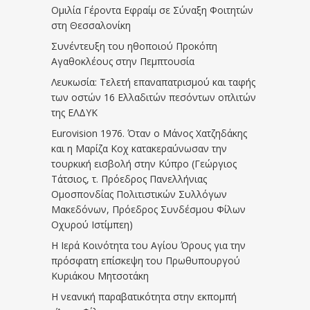
Ομιλία Γέροντα Εφραίμ σε Σύναξη Φοιτητών
στη Θεσσαλονίκη
Συνέντευξη του ηθοποιού Προκόπη
Αγαθοκλέους στην Πεμπτουσία
Λευκωσία: Τελετή επαναπατρισμού και ταφής
των οστών 16 Ελλαδιτών πεσόντων οπλιτών
της ΕΛΔΥΚ
Eurovision 1976. Όταν ο Μάνος Χατζηδάκης
και η Μαρίζα Κοχ κατακεραύνωσαν την
τουρκική εισβολή στην Κύπρο (Γεώργιος
Τάτσιος, τ. Πρόεδρος Πανελλήνιας
Ομοσπονδίας Πολιτιστικών Συλλόγων
Μακεδόνων, Πρόεδρος Συνδέσμου Φίλων
Οχυρού Ιστίμπεη)
Η Ιερά Κοινότητα του Αγίου Όρους για την
πρόσφατη επίσκεψη του Πρωθυπουργού
Κυριάκου Μητσοτάκη
Η νεανική παραβατικότητα στην εκπομπή