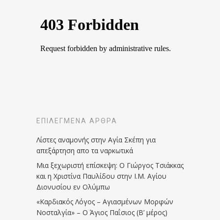
ΕΠΙΛΕΓΜΈΝΑ ΆΡΘΡΑ
Λίστες αναμονής στην Αγία Σκέπη για
απεξάρτηση απο τα ναρκωτικά
Μια ξεχωριστή επίσκεψη: Ο Γιώργος Τσιάκκας
και η Χριστίνα Παυλίδου στην Ι.Μ. Αγίου
Διονυσίου εν Ολύμπω
«Καρδιακός Λόγος – Αγιασμένων Μορφών
Νοσταλγία» – Ο Άγιος Παΐσιος (Β’ μέρος)