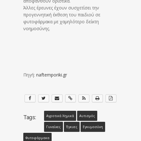
αποφανθούν οριστικά.
Άλλες έρευνες έχουν συσχετίσει την
προγεννητική έκθεση του παιδιού σε
φυτοφάρμακα με χαμηλότερο δείκτη
νοημοσύνης.
Πηγή:
naftemporiki.gr
Αγροτικά Χημικά
Αυτισμός
Tags:
Γυναίκες
Έγκυες
Εγκυμοσύνη
Φυτοφάρμακα