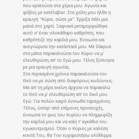
που κρατούσα στα χέρια μου. Αγωνία και
φόβος με κατέλαβαν. Στα χείλη μου ήλθε η
κραυγή: “Κύριε, σώσε με”. Έρριξα πάλι μια
ματιά στο χαρτί. Ξαφνικά μεταμορφώθηκε
αυτό σ’ έναν ολοκάθαρο καθρέπτη, που
καθρέπτιζε την καρδιά μου. Ένοιωσα και
ανεγνώρισα την κατάστασί μου. Με δάκρυα
στα μάτια παρακαλούσα τον Κύριο να μ’
ελευθερώση απ’ το Εγώ μου. Τέλος ξύπνησα
με μια κραυγή αγωνίας.
Στα περασμένα χρόνια παρακαλούσα τον
Θεό να με σώση από διαφόρους κινδύνους.
Μα απ’ τη μέρα εκείνη άρχισα να παρακαλώ
το Θεό να μ’ ελευθερώση απ’ το δικό μου
Εγώ. Για πολύν καιρό ένοιωθα ταραγμένος.
Τέλος, ύστερ’ από επίμονες προσευχές,
ένοιωσα το φως του Κυρίου να πλημμυρίζη
την καρδιά μου και να καίη τ’ αγκάθια του
εγωκεντρισμού. Όταν ο Κύριος με καλέση
κοντά Του, θα Τον ευχαριστήσω ολόθερμα