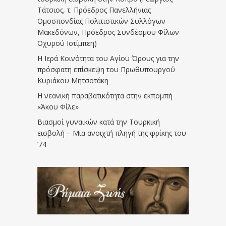
Τάτσιος, τ. Πρόεδρος Πανελλήνιας
Ομοσπονδίας Πολιτιστικών Συλλόγων
Μακεδόνων, Πρόεδρος Συνδέσμου Φίλων
Οχυρού Ιστίμπεη)
Η Ιερά Κοινότητα του Αγίου Όρους για την
πρόσφατη επίσκεψη του Πρωθυπουργού
Κυριάκου Μητσοτάκη
Η νεανική παραβατικότητα στην εκπομπή
«Άκου Φίλε»
Βιασμοί γυναικών κατά την Τουρκική
εισβολή – Μια ανοιχτή πληγή της φρίκης του
’74