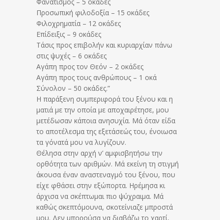
Φανατισμός – 5 οκάδες
Προσωπική φιλοδοξία – 15 οκάδες
Φιλοχρηματία – 12 οκάδες
Επίδειξις – 9 οκάδες
Τάσις προς επιβολήν και κυριαρχίαν πάνω
στις ψυχές – 6 οκάδες
Αγάπη προς τον Θεόν – 2 οκάδες
Αγάπη προς τους ανθρώπους – 1 οκά
Σύνολον – 50 οκάδες.”
Η παράξενη συμπεριφορά του ξένου και η
ματιά με την οποία με αποχαιρέτησε, μου
μετέδωσαν κάποια ανησυχία. Μά όταν είδα
το αποτέλεσμα της εξετάσεώς του, ένοιωσα
τα γόνατά μου να λυγίζουν.
Θέλησα στην αρχή ν’ αμφισβητήσω την
ορθότητα των αριθμών. Μά εκείνη τη στιγμή
άκουσα έναν αναστεναγμό του ξένου, που
είχε φθάσει στην εξώπορτα. Ηρέμησα κι
άρχισα να σκέπτωμαι πιο ψύχραιμα. Μά
καθώς σκεπτόμουνα, σκοτείνιαζε μπροστά
μου. Δεν μπορούσα να διαβάζω το χαρτί,