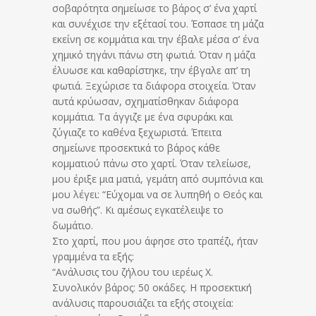
σοβαρότητα σημείωσε το βάρος σ’ ένα χαρτί
και συνέχισε την εξέτασί του. Έσπασε τη μάζα
εκείνη σε κομμάτια και την έβαλε μέσα σ’ ένα
χημικό τηγάνι πάνω στη φωτιά. Όταν η μάζα
έλυωσε και καθαρίστηκε, την έβγαλε απ’ τη
φωτιά. Ξεχώρισε τα διάφορα στοιχεία. Όταν
αυτά κρύωσαν, σχηματίσθηκαν διάφορα
κομμάτια. Τα άγγιζε με ένα σφυράκι και
ζύγιαζε το καθένα ξεχωριστά. Έπειτα
σημείωνε προσεκτικά το βάρος κάθε
κομματιού πάνω στο χαρτί. Όταν τελείωσε,
μου έριξε μια ματιά, γεμάτη από συμπόνια και
μου λέγει: “Εύχομαι να σε λυπηθή ο Θεός και
να σωθής”. Κι αμέσως εγκατέλειψε το
δωμάτιο.
Στο χαρτί, που μου άφησε στο τραπέζι, ήταν
γραμμένα τα εξής:
“Ανάλυσις του ζήλου του ιερέως Χ.
Συνολικόν βάρος: 50 οκάδες. Η προσεκτική
ανάλυσις παρουσιάζει τα εξής στοιχεία: