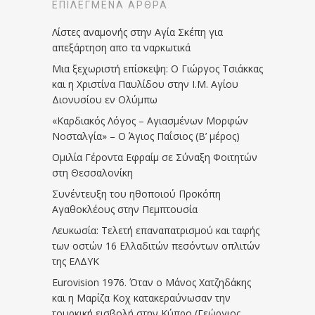
ΕΠΙΛΕΓΜΈΝΑ ΆΡΘΡΑ
Λίστες αναμονής στην Αγία Σκέπη για
απεξάρτηση απο τα ναρκωτικά
Μια ξεχωριστή επίσκεψη: Ο Γιώργος Τσιάκκας
και η Χριστίνα Παυλίδου στην Ι.Μ. Αγίου
Διονυσίου εν Ολύμπω
«Καρδιακός Λόγος – Αγιασμένων Μορφών
Νοσταλγία» – Ο Άγιος Παΐσιος (Β’ μέρος)
Ομιλία Γέροντα Εφραίμ σε Σύναξη Φοιτητών
στη Θεσσαλονίκη
Συνέντευξη του ηθοποιού Προκόπη
Αγαθοκλέους στην Πεμπτουσία
Λευκωσία: Τελετή επαναπατρισμού και ταφής
των οστών 16 Ελλαδιτών πεσόντων οπλιτών
της ΕΛΔΥΚ
Eurovision 1976. Όταν ο Μάνος Χατζηδάκης
και η Μαρίζα Κοχ κατακεραύνωσαν την
τουρκική εισβολή στην Κύπρο (Γεώργιος