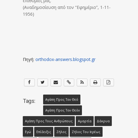
επιθυμίες μας.
(Αναδημοσίευση από τον “Εφημέριο”, 1-11-
1956)
Πηγή:
orthodox-answers.
blogspot.gr
Αγάπη Προς Τον Θεό
Tags:
Αγάπη Προς Τον Θεόν
Αγάπη Προς Τους Ανθρώπους
Αμαρτία
Δάκρυα
Εγώ
Επίδειξις
Ζήλος
Ζήλος Του Ιερέως