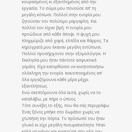
κουρασμένος κι εξαντλημένος από την
εργασία. Το σώμα μου πονούσε απ’ τη
μεγάλη κόπωσι. Πολλοί στην ενορία μου
ζητούσαν τον πολύτιμο μαργαρίτη. Και
πολλοί τον είχαν βρή. Η ενορία μου
προώδευε από κάθε άποψι. Η ψυχή μου
πλημμύριζε από χαρά, ελπίδα και θάρρος. Τα
κηρύγματά μου έκαναν μεγάλη εντύπωσι.
Πολλοί προσήρχοντο στην εξομολόγησι. Η
Εκκλησία μου ήταν πάντοτε ασφυκτικά
γεμάτη. Είχα κατορθώσει να κινητοποιήσω
ολόκληρη την ενορία. Ικανοποιημένος απ’
όλα εργαζόμουνα κάθε μέρα μέχρι
εξαντλήσεως.
Ενώ σκεπτόμουνα όλα αυτά, χωρίς να το
καταλάβω, με πήρε ο ύπνος.
Τότε συνέβη το εξής, που θα σάς περιγράψω:
Ένας ξένος μπήκε στο δωμάτιο χωρίς να
χτυπήση την πόρτα. Το πρόσωπό του ήταν
γλυκό κι είχε μεγάλη πνευματικότητα. Ήταν
καλά ντυμένος και κρατούσε στο χέρι του