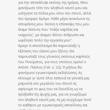
για την αποκάλυψι εκείνης της ημέρας. Μου
φανέρωσε τότε τον αληθινό εαυτό μου και
ωδήγησε τα πόδια μου στον πιο στενό, αλλά
πιο όμορφο δρόμο. Κάθε μέρα ανανέωνα τις
αποφάσεις μου. Εκείνη η επίσκεψις που μου
έκαμε Εκείνος που “ετάζει καρδίας και
νεφρούς”, με έκαμεν άλλον άνθρωπο και
ωφέλησε πολύ την εργασία μου”.
Άραγε τί αποτέλεσμα θα παρουσίαζε η
εξέτασις του ιδικού μου ζήλου; Θα
παρουσίαζε τους γλυκούς εκείνους καρπούς
του Πνεύματος, για τους οποίους ομιλεί ο
Απόστ. Παύλος (Γαλ. ε΄, 22); Ή μήπως θα
φανέρωνε εγωκεντρικές εκδηλώσεις; Ας
κλίνωμε γι’ αυτό όλοι ταπεινά τα γόνατά μας
μπροστά στο μεγαλείο του Θεού! Ας
αφήνωμε το φως του να διεισδύη ως τα
τρίσβαθα της ψυχής μας, για να γνωρίζωμε
τον αληθινό εαυτό μας. Ας μη συγχέωμε ποτέ
το καθήκον με εγωκεντρικές αποκλίσεις και