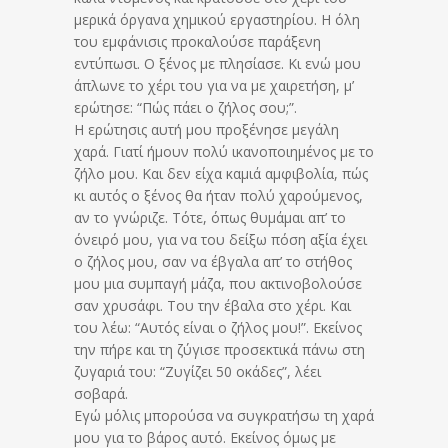
μερικά όργανα χημικού εργαστηρίου. Η όλη
του εμφάνισις προκαλούσε παράξενη
εντύπωσι. Ο ξένος με πλησίασε. Κι ενώ μου
άπλωνε το χέρι του για να με χαιρετήση, μ’
ερώτησε: “Πώς πάει ο ζήλος σου;”.
Η ερώτησις αυτή μου προξένησε μεγάλη
χαρά. Γιατί ήμουν πολύ ικανοποιημένος με το
ζήλο μου. Και δεν είχα καμιά αμφιβολία, πώς
κι αυτός ο ξένος θα ήταν πολύ χαρούμενος,
αν το γνώριζε. Τότε, όπως θυμάμαι απ’ το
όνειρό μου, για να του δείξω πόση αξία έχει
ο ζήλος μου, σαν να έβγαλα απ’ το στήθος
μου μια συμπαγή μάζα, που ακτινοβολούσε
σαν χρυσάφι. Του την έβαλα στο χέρι. Και
του λέω: “Αυτός είναι ο ζήλος μου!”. Εκείνος
την πήρε και τη ζύγισε προσεκτικά πάνω στη
ζυγαριά του: “Ζυγίζει 50 οκάδες”, λέει
σοβαρά.
Εγώ μόλις μπορούσα να συγκρατήσω τη χαρά
μου για το βάρος αυτό. Εκείνος όμως με