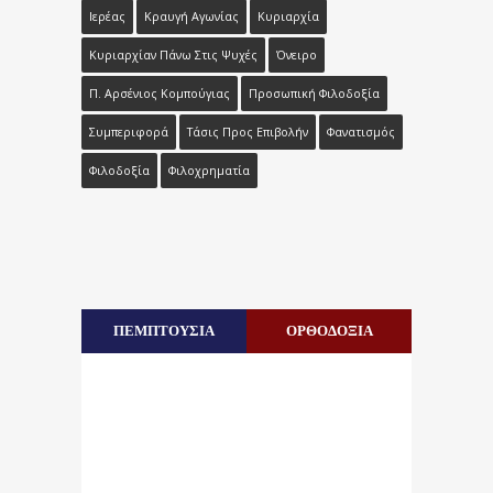
Ιερέας
Κραυγή Αγωνίας
Κυριαρχία
Κυριαρχίαν Πάνω Στις Ψυχές
Όνειρο
Π. Αρσένιος Κομπούγιας
Προσωπική Φιλοδοξία
Συμπεριφορά
Τάσις Προς Επιβολήν
Φανατισμός
Φιλοδοξία
Φιλοχρηματία
ΠΕΜΠΤΟΥΣΙΑ
ΟΡΘΟΔΟΞΙΑ