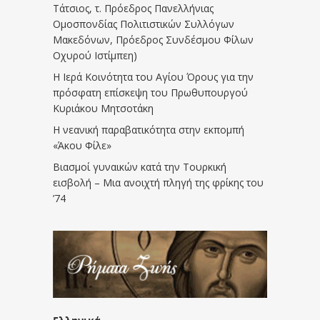
Τάτσιος, τ. Πρόεδρος Πανελλήνιας
Ομοσπονδίας Πολιτιστικών Συλλόγων
Μακεδόνων, Πρόεδρος Συνδέσμου Φίλων
Οχυρού Ιστίμπεη)
Η Ιερά Κοινότητα του Αγίου Όρους για την
πρόσφατη επίσκεψη του Πρωθυπουργού
Κυριάκου Μητσοτάκη
Η νεανική παραβατικότητα στην εκπομπή
«Άκου Φίλε»
Βιασμοί γυναικών κατά την Τουρκική
εισβολή – Μια ανοιχτή πληγή της φρίκης του
’74