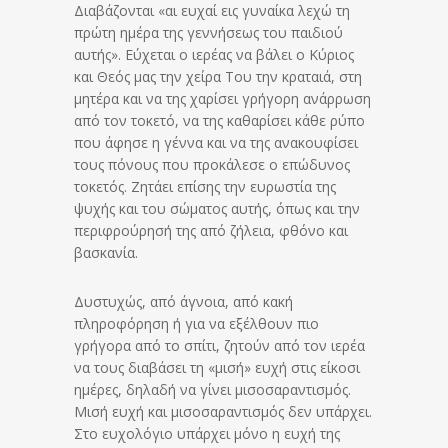
Διαβάζονται «αι ευχαί εις γυναίκα λεχώ τη
πρώτη ημέρα της γεννήσεως του παιδιού
αυτής». Εύχεται ο ιερέας να βάλει ο Κύριος
και Θεός μας την χείρα Του την κραταιά, στη
μητέρα και να της χαρίσει γρήγορη ανάρρωση
από τον τοκετό, να της καθαρίσει κάθε ρύπο
που άφησε η γέννα και να της ανακουφίσει
τους πόνους που προκάλεσε ο επώδυνος
τοκετός. Ζητάει επίσης την ευρωστία της
ψυχής και του σώματος αυτής, όπως και την
περιφρούρησή της από ζήλεια, φθόνο και
βασκανία.
Δυστυχώς, από άγνοια, από κακή
πληροφόρηση ή για να εξέλθουν πιο
γρήγορα από το σπίτι, ζητούν από τον ιερέα
να τους διαβάσει τη «μισή» ευχή στις είκοσι
ημέρες, δηλαδή να γίνει μισοσαραντισμός.
Μισή ευχή και μισοσαραντισμός δεν υπάρχει.
Στο ευχολόγιο υπάρχει μόνο η ευχή της