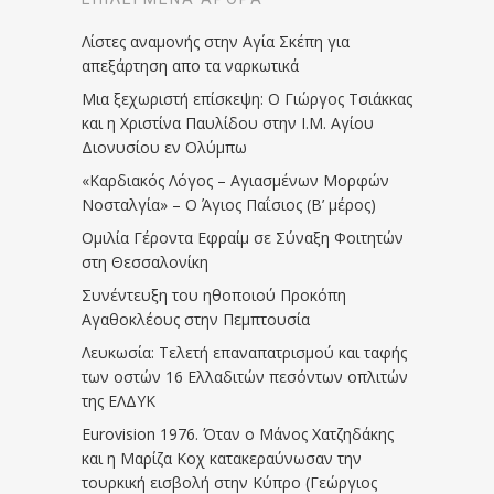
Λίστες αναμονής στην Αγία Σκέπη για
απεξάρτηση απο τα ναρκωτικά
Μια ξεχωριστή επίσκεψη: Ο Γιώργος Τσιάκκας
και η Χριστίνα Παυλίδου στην Ι.Μ. Αγίου
Διονυσίου εν Ολύμπω
«Καρδιακός Λόγος – Αγιασμένων Μορφών
Νοσταλγία» – Ο Άγιος Παΐσιος (Β’ μέρος)
Ομιλία Γέροντα Εφραίμ σε Σύναξη Φοιτητών
στη Θεσσαλονίκη
Συνέντευξη του ηθοποιού Προκόπη
Αγαθοκλέους στην Πεμπτουσία
Λευκωσία: Τελετή επαναπατρισμού και ταφής
των οστών 16 Ελλαδιτών πεσόντων οπλιτών
της ΕΛΔΥΚ
Eurovision 1976. Όταν ο Μάνος Χατζηδάκης
και η Μαρίζα Κοχ κατακεραύνωσαν την
τουρκική εισβολή στην Κύπρο (Γεώργιος