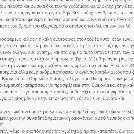
του πλούτο και φυσικά όλα του τα χαρίσματα και ολόκληρη την δέσ
πλευρά της πραγματικότητος, ότι δηλ. δεν υπάρχει άνθρωπος που να
ς του, καθίσταται φανερή η ανάγκη βοηθού και συνεργού στο έργο της
 προς τον δρόμο του εξαγιασμού ο οποίος αποτελεί και τον υψηλό
ροσφέρει ο καλός η η καλή σύντροφος στον τομέα αυτό, όταν είναι
ς όταν η φιλία φιλτράρεται και αυγάζεται μέσα στο φως της παντα
μενοι αλλήλων εν αγάπη», και στο σημείο αυτό υπονοεί πλην των 
α υπάρχει ανάμεσα στα δύο πρόσωπα (Εφεσ. Δ’ 2). Την αγάπη και τη
ι τη γυναικί» και της συζύγου «πως αρέσει τω ανδρί» (Α’ Κορ. Ζ’ 33
υποκρισία αλλά και η ανθρωπαρέσκεια. Ο αγώνας λοιπόν αυτός που 
ην Βασιλεία των Ουρανών. Επίσης, ο λόγος του Πνεύματος «αλλήλων
ς πνευματικής καταρτίσεως να προσφέρεται στην διακονία και στην κ
ε να αποφεύγονται οι προστριβές, οι διενέξεις και οι συγκρούσεις,
γαμος βίος μόνο με την επισκίαση της χάριτος είναι δυνατά και
ογενειακή πνευματική καλλιέργεια και ομιλεί περί «κατ’ οίκον εκκλη
ρή Εκκλησία την συνειδητά Χριστιανική οικογένεια, αφού γενικός σκοπ
2).
τον γάμο, ο σκοπός αυτός της Αγιότητος, άριστα κατακτάται δια της 