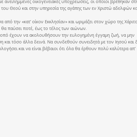
με ανειλημμένες οικογενειακές υποχρεώσεις, οι οποίοι βρέθηκαν στ
 του Θεού και στην υπηρεσία της αγάπης των εν Χριστώ αδελφών κα
 από την «κατ’ οίκον Εκκλησίαν» και ωριμάζει στον χώρο της Χάριτο
 θα παύσει ποτέ, έως το τέλος των αιώνων.
σκοπό έχουν να ακολουθήσουν την ευλογημένη έγγαμη ζωή, να μην
ση και τόσο άλλα δεινά. Να συνδεθούν συνειδητά με τον Ιησού και 
λογήσει και να είναι βέβαιοι ότι όλα θα έρθουν πολύ καλύτερα απ’