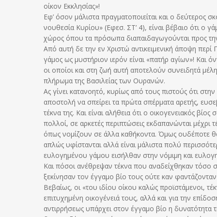
οίκον Εκκλησίας»!
Εφ’ όσον μάλιστα πραγματοποιείται και ο δεύτερος σκ
νουθεσία Κυρίου» (Εφεσ. ΣΤ’ 4), είναι βέβαιο ότι ο γ
χώρος όπου τα πρόσωπα διαπαιδαγωγούνται προς τη
Από αυτή δε την εν Χριστώ αντικειμενική άποψη περί
γάμος ως μυστήριον ιερόν είναι «πατήρ αγίων»! Και όν
οι οποίοι και στη ζωή αυτή αποτελούν συνειδητά μέλ
πλήρωμα της Βασιλείας των Ουρανών.
Ας γίνει κατανοητό, κυρίως από τους πιστούς ότι στη
αποστολή να σπείρει τα πρώτα σπέρματα αρετής, ευσε
τέκνα της. Και είναι αλήθεια ότι ο οικογενειακός βίο
πολλοί, σε αρκετές περιπτώσεις εκδαπανώνται μέχρι 
όπως νομίζουν σε άλλα καθήκοντα. Όμως ουδέποτε θα 
απλώς υφίστανται αλλά είναι μάλιστα πολύ περισσότε
ευλογημένου γάμου εισήλθαν στην νόμιμη και ευλογη
Και πόσοι ανέθρεψαν τέκνα που αναδείχθηκαν τόσο στ
ξεκίνησαν τον έγγαμο βίο τους ούτε καν φαντάζονταν
Βεβαίως, οι «του ιδίου οίκου καλώς προϊστάμενοι, τέκν
επιτυχημένη οικογένειά τους, αλλά και για την επίδο
αντιρρήσεως υπάρχει στον έγγαμο βίο η δυνατότητα τη