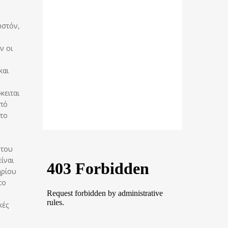
ωστόν,
ν οι
και
κειται
οπό
 το
 του
ίναι
ηρίου
το
κές