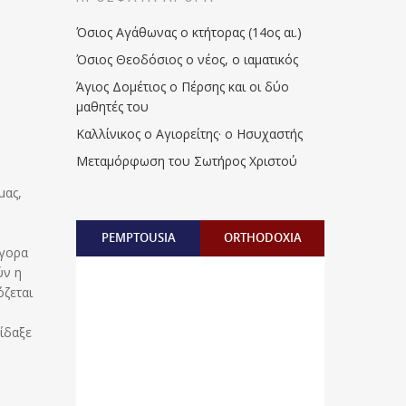
Όσιος Αγάθωνας ο κτήτορας (14ος αι.)
Όσιος Θεοδόσιος ο νέος, ο ιαματικός
Άγιος Δομέτιος ο Πέρσης και οι δύο
μαθητές του
Καλλίνικος ο Αγιορείτης · ο Ησυχαστής
Μεταμόρφωση του Σωτήρος Χριστού
μας,
PEMPTOUSIA
ORTHODOXIA
ήγορα
ύν η
όζεται
ίδαξε