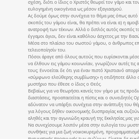
σχέση, διότι ο ίδιος ο Χριστός θεωρεί τον γάμο και τ
ευλογημένη οικογένεια ως μέσον εξαγιασμού.
Ας δούμε όμως στην συνέχεια το θέμα μας όπως αυτό
σκοπός του γάμου είναι, θα πρέπει να είναι α) η αμο
ανατροφή των τέκνων. Αλλά ο διπλός αυτός σκοπός το
έγγαμοι άγιοι, δεν είναι καθόλου άσχετος με την Βασ
Μέσα στο πλαίσιο του σωστού γάμου, ο άνθρωπος επιτ
τελειοποίησίν του.
Πόσοι άραγε από όλους αυτούς που ευρίσκονται μέσα
να έλθουν εις γάμου κοινωνίαν, γνωρίζουν αυτές τις
τους; Εννοείται δε ότι για έναν πιστό Χριστιανό απορ
«σύμφωνο ελεύθερης συμβίωσης» η οτιδήποτε άλλο ο 
μυστήριο που έθεσε ο ίδιος ο Θεός.
Βεβαίως για να θεωρήσει κανείς τον γάμο με τις προδια
διαστάσεις, προαπαιτείται η πίστις και ο συνειδητός
αδύνατον να υπάρξει συνέχεια στην ανάπτυξη του θέμ
για λόγους δήθεν οικονομικής δυσπραγίας και συζού
αληθές και την αγωνιώδη κραυγή της Εκκλησίας μας γι
Να συνεχίσουμε λοιπόν μέσα στην ευλογία του μυστηρ
συνθήκες για μια ζωή νοικοκυρεμένη, προγραμματισμέ
πνευματικής προαγωγής των συζύγων. Γίνεται δε ευκ