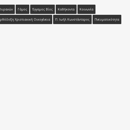
 Ουρανών
Γάμος
Έγγαμος Βίος
Καθήκοντα
Κοινωνία
ρθόδοξη Χριστιανική Οικογένεια
Π. Ιωήλ Κωνστάνταρος
Πνευματικότητα