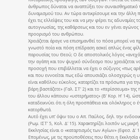
άνθρωπος δύναται να αναπτύξει τον συναισθηματικό 
δυναμισμού του. Αν τώρα αντικρίσουμε και την άλλη 
έχει τις ελλείψεις του και να μην φέρει τις αδυναμίε
αυτογνωσίας, της καθάρσεως και του εν γένει αγώνος
προορισμό του ανθρώπου.
Χρειάζεται άραγε να επισημανθεί το πόσα μπορεί να π
γνωστό ποία και πόση επίδραση ασκεί απλώς ένας φίλο
παρουσίας του Θεού; Ο δε αποστολικός λόγος «ανεχό
την αγάπη και τον ψυχικό σύνδεσμο που χρειάζεται ν
προσοχή που επιβάλλεται να έχει ο σύζυγος «πως αρέσε
και που εννοείται πως εδώ απουσιάζει ολοσχερώς η 
είναι καθόλου εύκολος, καταρτίζει τα πρόσωπα για τ
βάρη βαστάζετε» (Γαλ. ΣΤ’ 2) και το «περίσσευμα» τη
του άλλου κάποιου «υστερήματος» (Β’ Κορ. Η’ 14), ώστ
καταδεικνύει ότι η όλη προσπάθεια και ολόκληρος ο έγ
κατορθωτά.
Αυτό έχει υπ’ όψιν του ο Απ. Παύλος, δηλ. την ενδοοικ
(Ρωμ. ΙΣΤ’ 5, Κολ. Δ’ 15). Χαρακτηρίζει λοιπόν ως μικ
Εκκλησίας είναι ο «καταρτισμός των Αγίων» (Εφεσ. Δ’ 1
Επομένως, με τις προϋποθέσεις που θέτει η Εκκλησία σ