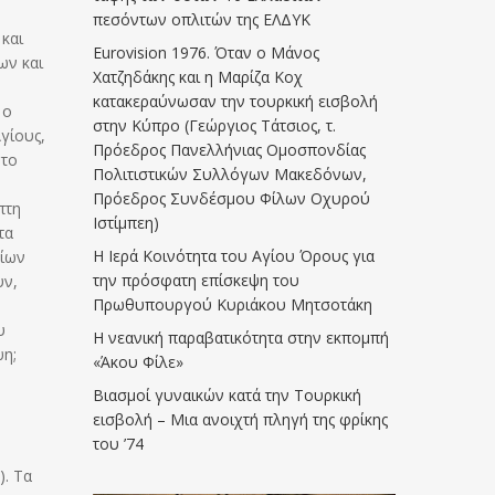
πεσόντων οπλιτών της ΕΛΔΥΚ
 και
Eurovision 1976. Όταν ο Μάνος
ων και
Χατζηδάκης και η Μαρίζα Κοχ
κατακεραύνωσαν την τουρκική εισβολή
 ο
στην Κύπρο (Γεώργιος Τάτσιος, τ.
Αγίους,
Πρόεδρος Πανελλήνιας Ομοσπονδίας
 το
Πολιτιστικών Συλλόγων Μακεδόνων,
Πρόεδρος Συνδέσμου Φίλων Οχυρού
πτη
Ιστίμπεη)
τα
Η Ιερά Κοινότητα του Αγίου Όρους για
οίων
την πρόσφατη επίσκεψη του
υν,
Πρωθυπουργού Κυριάκου Μητσοτάκη
υ
Η νεανική παραβατικότητα στην εκπομπή
ψη;
«Άκου Φίλε»
Βιασμοί γυναικών κατά την Τουρκική
εισβολή – Μια ανοιχτή πληγή της φρίκης
του ’74
). Τα