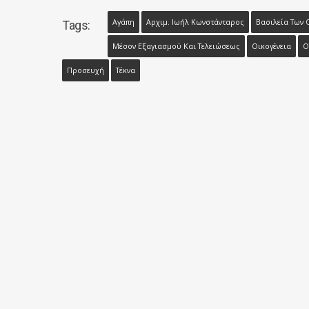
Αγάπη
Αρχιμ. Ιωήλ Κωνστάνταρος
Βασιλεία Των
Tags:
Μέσον Εξαγιασμού Και Τελειώσεως
Οικογένεια
Ο
Προσευχή
Τέκνα