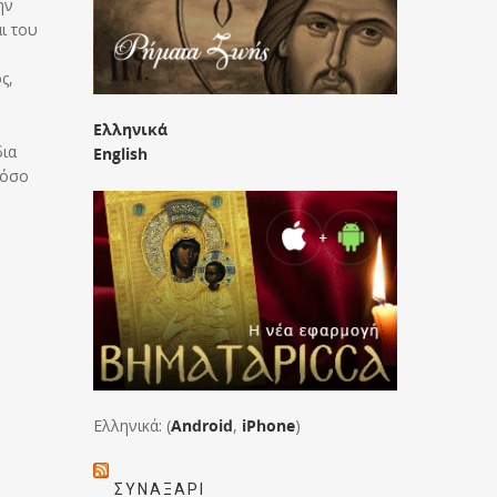
ην
ι του
ς,
Ελληνικά
δια
English
 όσο
Ελληνικά: (
Android
,
iPhone
)
ΣΥΝΑΞΆΡΙ