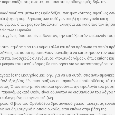
ον παρουσιάζει στις σωστές του πάντοτε προδιαγραφές, δηλ. την…
 αναδεικνύεται μέσω της Ορθοδόξου πνευματικότητος, αφού ως γν
ιβαία ψυχική συμπλήρωσις των συζύγων και β) η τεκνογονία και η
υ γάμου, όπως μας τον διδάσκει η Εκκλησία μας και όπως τον έζησα
ιλεία των Ουρανών.
υγχάνει, όσο του είναι δυνατόν, την κατά Χριστόν ωρίμανσίν του 
 στην ατμόσφαιρα του γάμου αλλά και πόσα πρόσωπα τα οποία πρό
 αλήθειες και πόσοι προσπαθούν συνειδητά να κατακτήσουν τον σκ
ρίπτεται ολοσχερώς ο λεγόμενος «πολιτικός γάμος», όπως επίσης και
μακράν του Θεού κόσμος θα επινοήσει για να καταστρατηγήσει το
γραφές της Εκκλησίας μας, δηλ. για να δει αυτόν στις αντικειμενικές
 Ορθόδοξος βίος. Εάν απουσιάζουν οι παραπάνω προϋποθέσεις, τότε ε
ατος. Όπως επίσης, εάν κάποιοι αρνούνται την ιερολογία του μυστ
ν παρανόμως κατά Θεόν, είναι αδύνατον να αισθανθούν του λόγου 
α ευλογημένη οικογενειακή ζωή.
ίου. Ο βίος του Ορθοδόξου Χριστιανικού γάμου παρέχει τις ευνοϊ
νη και δημιουργική η οποία οικοδομείται επάνω στην βάση της
όλως κατανοητόν ότι μέσα στο πλαίσιο του ευλογημένου γάμου, ο