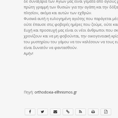
δε συναξάρια των Αγίων μας είναι γεμάτα από αγίους 
πρώτη γραμμή των θυσιών για την αγάπη και την δόξα
πλησίον, ακόμα και αυτών των εχθρών.
Φυσικά αυτή η ευλογημένη αγιότης που παράγεται μέσα
ούτε έπαυσε στις φοβερές ημέρες που ζούμε, ούτε και
Ευχή και προσευχή μας είναι οι νέοι άνθρωποι που 
χρονίζουν και να μη φοβούνται, την οικογενειακή κρί
του μυστηρίου του γάμου να τον καλέσουν να τους ευ
είναι δυνατόν να φαντασθούν.
Αμήν!
Πηγή:
orthodoxia-ellhnismos.gr