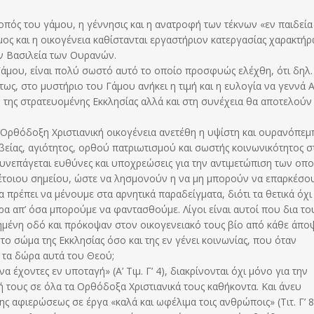
οπός του γάμου, η γέννησις και η ανατροφή των τέκνων «εν παιδεία
άμος και η οικογένεια καθίστανται εργαστήριον κατεργασίας χαρακτήρ
ν Βασιλεία των Ουρανών.
 Γάμου, είναι πολύ σωστό αυτό το οποίο προσφυώς ελέχθη, ότι δηλ.
τως, στο μυστήριο του Γάμου ανήκει η τιμή και η ευλογία να γεννά 
η της στρατευομένης Εκκλησίας αλλά και στη συνέχεια θα αποτελούν
ν Ορθόδοξη Χριστιανική οικογένεια ανετέθη η υψίστη και ουρανόπεμ
βείας, αγιότητος, ορθού πατριωτισμού και σωστής κοινωνικότητος σ
ς συνεπάγεται ευθύνες και υποχρεώσεις για την αντιμετώπιση των οπ
τέτοιου σημείου, ώστε να λησμονούν η να μη μπορούν να επαρκέσο
πρέπει να μένουμε στα αρνητικά παραδείγματα, διότι τα θετικά όχι
ρα απ’ όσα μπορούμε να φαντασθούμε. Λίγοι είναι αυτοί που δια το
μένη οδό και πρόκοψαν στον οικογενειακό τους βίο από κάθε άπο
ο σώμα της Εκκλησίας όσο και της εν γένει κοινωνίας, που όταν
 τα δώρα αυτά του Θεού;
α έχοντες εν υποταγή» (Α’ Τιμ. Γ’ 4), διακρίνονται όχι μόνο για την
σή τους σε όλα τα Ορθόδοξα Χριστιανικά τους καθήκοντα. Και άνευ
ς αφιερώσεως σε έργα «καλά και ωφέλιμα τοις ανθρώποις» (Τιτ. Γ’ 8