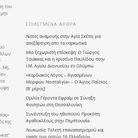
μη του
 μην
ΕΠΙΛΕΓΜΈΝΑ ΆΡΘΡΑ
Λίστες αναμονής στην Αγία Σκέπη για
απεξάρτηση απο τα ναρκωτικά
χού
Μια ξεχωριστή επίσκεψη: Ο Γιώργος
άλλων
Τσιάκκας και η Χριστίνα Παυλίδου στην
ν
Ι.Μ. Αγίου Διονυσίου εν Ολύμπω
-34),
δεν
«Καρδιακός Λόγος – Αγιασμένων
 τα
Μορφών Νοσταλγία» – Ο Άγιος Παΐσιος
άλυψη
(Β’ μέρος)
Ομιλία Γέροντα Εφραίμ σε Σύναξη
Φοιτητών στη Θεσσαλονίκη
Συνέντευξη του ηθοποιού Προκόπη
σίας»
Αγαθοκλέους στην Πεμπτουσία
ός της
Λευκωσία: Τελετή επαναπατρισμού και
«κατ’
ταφής των οστών 16 Ελλαδιτών