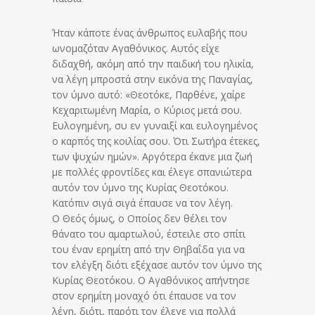
Ήταν κάποτε ένας άνθρωπος ευλαβής που
ωνομαζόταν Αγαθόνικος. Αυτός είχε
διδαχθή, ακόμη από την παιδική του ηλικία,
να λέγη μπροστά στην εικόνα της Παναγίας,
τον ύμνο αυτό: «Θεοτόκε, Παρθένε, χαίρε
Κεχαριτωμένη Μαρία, ο Κύριος μετά σου.
Ευλογημένη, συ εν γυναιξί και ευλογημένος
ο καρπός της κοιλίας σου. Ότι Σωτήρα έτεκες,
των ψυχών ημών». Αργότερα έκανε μια ζωή
με πολλές φροντίδες και έλεγε σπανιώτερα
αυτόν τον ύμνο της Κυρίας Θεοτόκου.
Κατόπιν σιγά σιγά έπαυσε να τον λέγη.
Ο Θεός όμως, ο Οποίος δεν θέλει τον
θάνατο του αμαρτωλού, έστειλε στο σπίτι
του έναν ερημίτη από την Θηβαΐδα για να
τον ελέγξη διότι εξέχασε αυτόν τον ύμνο της
Κυρίας Θεοτόκου. Ο Αγαθόνικος απήντησε
στον ερημίτη μοναχό ότι έπαυσε να τον
λέγη, διότι, παρότι τον έλεγε για πολλά