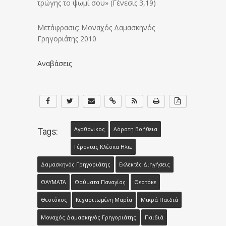
τρώγης το ψωμί σου» (Γένεσις 3,19)
Μετάφρασις: Μοναχός Δαμασκηνός
Γρηγοριάτης 2010
Αναβάσεις
Αγαθόνικος
Αόρατη Βοήθεια
Tags:
Γέροντας Κλέοπα Ηλιε
Δαμασκηνός Γρηγοριάτης
Εκλεκτές Διηγήσεις
ΘΑΥΜΑΤΑ
Θαύματα Παναγίας
Θεοτόκε
Θεοτόκος
Κεχαριτωμένη Μαρία
Μικρά Παιδιά
Μοναχός Δαμασκηνός Γρηγοριάτης
Παιδιά