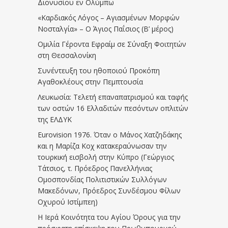
Διονυσίου εν Ολύμπω
«Καρδιακός Λόγος – Αγιασμένων Μορφών
Νοσταλγία» – Ο Άγιος Παΐσιος (Β’ μέρος)
Ομιλία Γέροντα Εφραίμ σε Σύναξη Φοιτητών
στη Θεσσαλονίκη
Συνέντευξη του ηθοποιού Προκόπη
Αγαθοκλέους στην Πεμπτουσία
Λευκωσία: Τελετή επαναπατρισμού και ταφής
των οστών 16 Ελλαδιτών πεσόντων οπλιτών
της ΕΛΔΥΚ
Eurovision 1976. Όταν ο Μάνος Χατζηδάκης
και η Μαρίζα Κοχ κατακεραύνωσαν την
τουρκική εισβολή στην Κύπρο (Γεώργιος
Τάτσιος, τ. Πρόεδρος Πανελλήνιας
Ομοσπονδίας Πολιτιστικών Συλλόγων
Μακεδόνων, Πρόεδρος Συνδέσμου Φίλων
Οχυρού Ιστίμπεη)
Η Ιερά Κοινότητα του Αγίου Όρους για την