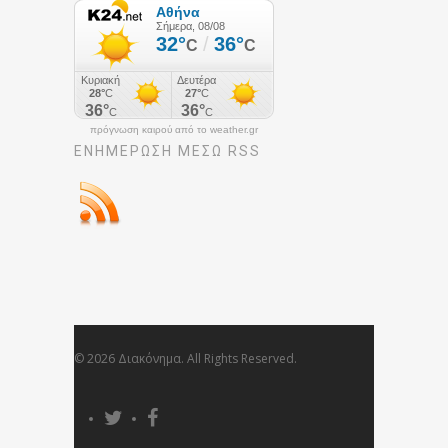
πρόγνωση καιρού από το weather.gr
ΕΝΗΜΈΡΩΣΉ ΜΕΣΩ RSS
© 2026 Διακόνημα. All Rights Reserved.