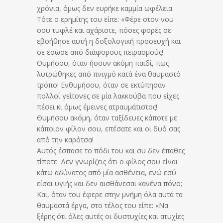
χρόνια, όμως δεν ευρήκε καμμία ωφέλεια.
Τότε ο ερημίτης του είπε: «Φέρε στον νου
σου τυφλέ και αχάριστε, πόσες φορές σε
εβοήθησε αυτή η δοξολογική προσευχή και
σε έσωσε από διάφορους πειρασμούς!
Θυμήσου, όταν ήσουν ακόμη παιδί, πως
λυτρώθηκες από πνιγμό κατά ένα θαυμαστό
τρόπο! Ενθυμήσου, όταν σε εκτύπησαν
πολλοί γείτονες σε μία λακκούβα που είχες
πέσει κι όμως έμεινες ατραυμάτιστος!
Θυμήσου ακόμη, όταν ταξίδευες κάποτε με
κάποιον φίλον σου, επέσατε και οι δυό σας
από την καρότσα!
Αυτός έσπασε το πόδι του και συ δεν έπαθες
τίποτε. Δεν γνωρίζεις ότι ο φίλος σου είναι
κάτω αδύνατος από μία ασθένεια, ενώ εσύ
είσαι υγιής και δεν αισθάνεσαι κανένα πόνο;
Και, όταν του έφερε στην μνήμη όλα αυτά τα
θαυμαστά έργα, στο τέλος του είπε: «Να
ξέρης ότι όλες αυτές οι δυστυχίες και ατυχίες