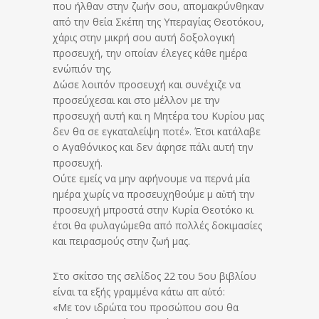
που ήλθαν στην ζωήν σου, απομακρύνθηκαν
από την θεία Σκέπη της Υπεραγίας Θεοτόκου,
χάρις στην μικρή σου αυτή δοξολογική
προσευχή, την οποίαν έλεγες κάθε ημέρα
ενώπιόν της.
Δώσε λοιπόν προσευχή και συνέχιζε να
προσεύχεσαι και στο μέλλον με την
προσευχή αυτή και η Μητέρα του Κυρίου μας
δεν θα σε εγκαταλείψη ποτέ». Έτσι κατάλαβε
ο Αγαθόνικος και δεν άφησε πάλι αυτή την
προσευχή.
Ούτε εμείς να μην αφήνουμε να περνά μία
ημέρα χωρίς να προσευχηθούμε μ αὐτή την
προσευχή μπροστά στην Κυρία Θεοτόκο κι
έτσι θα φυλαγώμεθα από πολλές δοκιμασίες
και πειρασμούς στην ζωή μας.
Στο σκίτσο της σελίδος 22 του 5ου βιβλίου
είναι τα εξής γραμμένα κάτω απ αὐτό:
«Με τον ιδρώτα του προσώπου σου θα