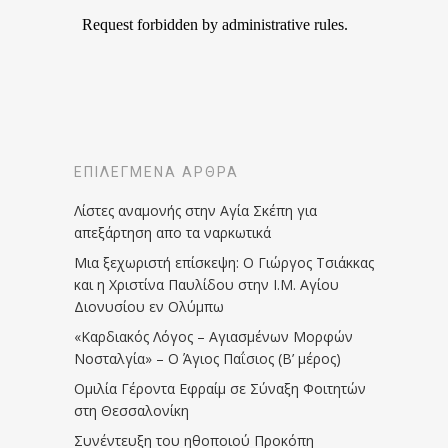
ΕΠΙΛΕΓΜΈΝΑ ΆΡΘΡΑ
Λίστες αναμονής στην Αγία Σκέπη για
απεξάρτηση απο τα ναρκωτικά
Μια ξεχωριστή επίσκεψη: Ο Γιώργος Τσιάκκας
και η Χριστίνα Παυλίδου στην Ι.Μ. Αγίου
Διονυσίου εν Ολύμπω
«Καρδιακός Λόγος – Αγιασμένων Μορφών
Νοσταλγία» – Ο Άγιος Παΐσιος (Β’ μέρος)
Ομιλία Γέροντα Εφραίμ σε Σύναξη Φοιτητών
στη Θεσσαλονίκη
Συνέντευξη του ηθοποιού Προκόπη