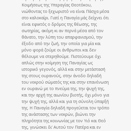
Κοιμήσεως της Υπεραγίας Θεοτόκου,
νιώθοντας το ξεχωριστό να είναι Πάσχα μέσα
στο καλοκαίρι. Γιατί η Παναγία μάς δείχνει ότι
είναι εφικτός ο δρόμος της θέωσης, της
σωτηρίας, ακόμη κι αν περνά μέσα από τον
θάνατο, την λύπη του απαρφανισμού, την
έξοδο από την ζωή, την οποία για μία και
μόνο φορά ζούμε οι άνθρωποι και δεν
θέλουμε να στερηθούμε. Πιστεύουμε όχι
απλώς στην κοίμηση της Παναγίας ως
ιστορικό γεγονός, αλλά και στην μετάστασή
της στους ουρανούς, στην άνοδο δηλαδή
του νεκρού σώματός της και στην επανένωση
εν ουρανώ με το πνεύμα της, την ψυχή της,
και την αρχή της αιωνίου βιοτής, όχι μόνο για
την ψυχή της, αλλά και για τη σύνολη ύπαρξή
της. Η Παναγία δηλαδή προγεύεται τον τρόπο
της ανάστασης των νεκρών, βιώνει την
πληρότητα της κοινωνίας με τον Υιό και Θεό
της, γινώσκει δι’ Αυτού τον Πατέρα και εν