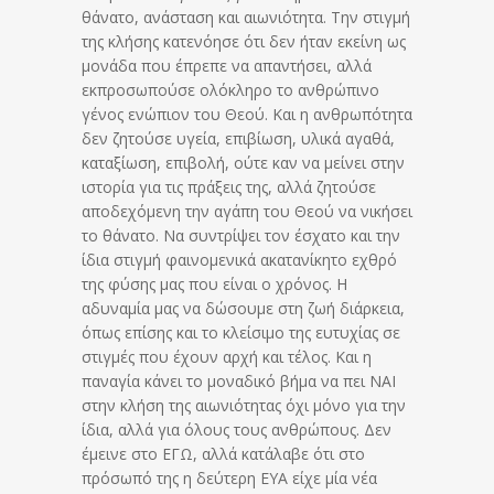
θάνατο, ανάσταση και αιωνιότητα. Την στιγμή
της κλήσης κατενόησε ότι δεν ήταν εκείνη ως
μονάδα που έπρεπε να απαντήσει, αλλά
εκπροσωπούσε ολόκληρο το ανθρώπινο
γένος ενώπιον του Θεού. Και η ανθρωπότητα
δεν ζητούσε υγεία, επιβίωση, υλικά αγαθά,
καταξίωση, επιβολή, ούτε καν να μείνει στην
ιστορία για τις πράξεις της, αλλά ζητούσε
αποδεχόμενη την αγάπη του Θεού να νικήσει
το θάνατο. Να συντρίψει τον έσχατο και την
ίδια στιγμή φαινομενικά ακατανίκητο εχθρό
της φύσης μας που είναι ο χρόνος. Η
αδυναμία μας να δώσουμε στη ζωή διάρκεια,
όπως επίσης και το κλείσιμο της ευτυχίας σε
στιγμές που έχουν αρχή και τέλος. Και η
παναγία κάνει το μοναδικό βήμα να πει ΝΑΙ
στην κλήση της αιωνιότητας όχι μόνο για την
ίδια, αλλά για όλους τους ανθρώπους. Δεν
έμεινε στο ΕΓΩ, αλλά κατάλαβε ότι στο
πρόσωπό της η δεύτερη ΕΥΑ είχε μία νέα