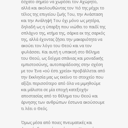
έσχατο σημείο να χωρέσει τον Αχώρητο,
αλλά και ακολουθώντας τον Υιό της μέχρι το
τέλος της επιγείου ζωής Του, την Ανάσταση
και την Ανάληψή Του όχι μόνο ως μητέρα,
δηλαδή ως η ύπαρξη που νιώθει το παιδί της
σπλάχνο της, κτήμα της, σάρκα εκ της σαρκός
της, αλλά έχοντας ζήσει την μακαριότητα να
ακούει τον λόγο του Θεού και να τον
φυλάσσει. Και αυτή η υπακοή στο θέλημα
του Θεού, ως δείγμα σπάνιας και μοναδικής
εμπιστοσύνης, αυτοπαράδοσης στην σχέση
με τον Ένα «ού έστι χρεία» προβάλλεται από
την Εκκλησία μας ως εκείνο το στοιχείο που
αξίζει περισσότερο από όλα να μιμηθούμε
και μάλιστα σε μία εποχή κατεξοχήν
αποστασίας από το θέλημα του Θεού και
άρνησης των ανθρώπων έστωνα ακούσουμε
τι λέει ο Θεός.
Όμως μέσα από ποιες πνευματικές και