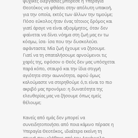
ψυχικές διεργασίες μπόρεσε η Υπεραγία
Θεοτόκος να φθάσει στην απόλυτη υπακοή,
για την οποία, εκτός των άλλων την τιμούμε;
Πόσο εύκολος ήταν ένας τέτοιος δρόμος και
γιατί άραγε να είναι αξιομίμητος, όταν δεν
φαίνεται να δίνει νόημα στη ζωή μας εν τω
κόσμω, ίσα- ίσα που την δυσκολεύει
αφάνταστα; Μία ζωή έχουμε να ζήσουμε.
Γιατί να τη σπαταλήσουμε αρνούμενοι τις
χαρές της, εφόσον ο Θεός δεν μας υπόσχεται
παρά κόπο, σταυρό και την ίδια στιγμή
αγιότητα στην αιωνιότητα, αφού όμως
καλούμαστε να στερηθούμε ό,τι είναι το πιο
ακριβό μας προνόμιο: η δυνατότητα της
ελευθερίας μας να ζήσουμε όπως εμείς
θέλουμε;
Κανείς από εμάς δεν μπορεί να
συνειδητοποιήσει από ποια κάμινο πέρασε η
Υπεραγία Θεοτόκος, ιδιαίτερα εκείνη τη
στιγμή που κλήθηκε από τον Αρχάγγελο