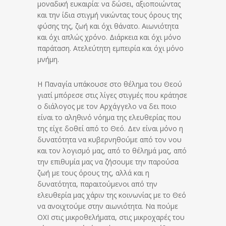
μοναδική ευκαιρία: να δώσει, αξιοποιώντας
και την ίδια στιγμή νικώντας τους όρους της
φύσης της, ζωή και όχι θάνατο. Αιωνιότητα
και όχι απλώς χρόνο. Διάρκεια και όχι μόνο
παράταση. Ατελεύτητη εμπειρία και όχι μόνο
μνήμη.
Η Παναγία υπάκουσε στο θέλημα του Θεού
γιατί μπόρεσε στις λίγες στιγμές που κράτησε
ο διάλογος με τον Αρχάγγελο να δει ποιο
είναι το αληθινό νόημα της ελευθερίας που
της είχε δοθεί από το Θεό. Δεν είναι μόνο η
δυνατότητα να κυβερνηθούμε από τον νου
και τον λογισμό μας, από το θέλημά μας, από
την επιθυμία μας να ζήσουμε την παρούσα
ζωή με τους όρους της, αλλά και η
δυνατότητα, παραιτούμενοι από την
ελευθερία μας χάριν της κοινωνίας με το Θεό
να ανοιχτούμε στην αιωνιότητα. Να πούμε
ΟΧΙ στις μικροθελήματα, στις μικροχαρές του