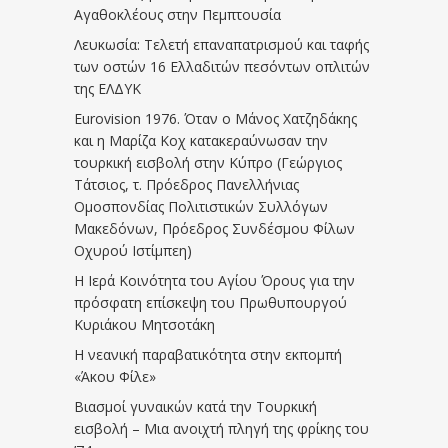
Αγαθοκλέους στην Πεμπτουσία
Λευκωσία: Τελετή επαναπατρισμού και ταφής
των οστών 16 Ελλαδιτών πεσόντων οπλιτών
της ΕΛΔΥΚ
Eurovision 1976. Όταν ο Μάνος Χατζηδάκης
και η Μαρίζα Κοχ κατακεραύνωσαν την
τουρκική εισβολή στην Κύπρο (Γεώργιος
Τάτσιος, τ. Πρόεδρος Πανελλήνιας
Ομοσπονδίας Πολιτιστικών Συλλόγων
Μακεδόνων, Πρόεδρος Συνδέσμου Φίλων
Οχυρού Ιστίμπεη)
Η Ιερά Κοινότητα του Αγίου Όρους για την
πρόσφατη επίσκεψη του Πρωθυπουργού
Κυριάκου Μητσοτάκη
Η νεανική παραβατικότητα στην εκπομπή
«Άκου Φίλε»
Βιασμοί γυναικών κατά την Τουρκική
εισβολή – Μια ανοιχτή πληγή της φρίκης του