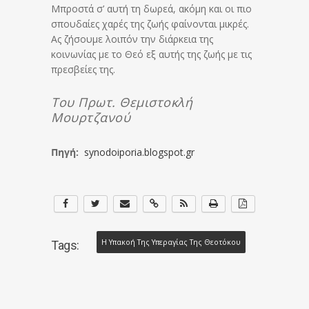
Μπροστά σ’ αυτή τη δωρεά, ακόμη και οι πιο
σπουδαίες χαρές της ζωής φαίνονται μικρές.
Ας ζήσουμε λοιπόν την διάρκεια της
κοινωνίας με το Θεό εξ αυτής της ζωής με τις
πρεσβείες της.
Του Πρωτ. Θεμιστοκλή
Μουρτζανού
Πηγή:
synodoiporia.blogspot.gr
Η Υπακοή Της Υπεραγίας Της Θεοτόκου
Tags: