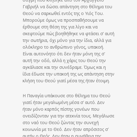
Γαβριήλ να δώσει απάντηση στο θέλημα του
Θεού να σαρκωθεί εντός της ο Υιός Του.
Μπορούμε όμως να προσπαθήσουμε να
έρθουμε στη θέση της για λίγο και να
σκεφτούμε πώς βοηθήθηκε να φτάσει σ’ αυτή
την σωτήρια, όχι μόνο για την ίδια, αλλά για
ολόκληρο το ανθρώπινο γένος, υπακοή.
Είναι αυτονόητο ότι δεν ήταν μόνη της σ’
αυτή την οδό, αλλά η χάρις του Θεού την
αγκάλιασε και την συνέδραμε. Όμως και η
ίδια έδωσε την υπακοή της ως απάντηση στην
κλήση του Θεού γιατί μέσα της ήταν έτοιμη.
Η Παναγία υπάκουσε στο θέλημα του Θεού
γιατί ήταν μεγαλωμένη μέσα σ’ αυτό. Δεν
ήταν μόνο καρπός πίστης γονέων που
ονειδίζονταν για την ατεκνία τους. Μεγάλωσε
στο ναό του Θεού ζώντας την συνεχή
κοινωνία με το Θεό. Δεν ήταν απρόσιτος σ’
αυτήν ο Θεός. Δεν ήταν η συνήθεια της