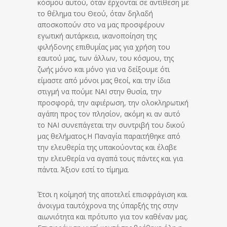
κόσμου αυτού, όταν έρχονται σε αντίθεση με
το θέλημα του Θεού, όταν δηλαδή
αποσκοπούν στο να μας προσφέρουν
εγωτική αυτάρκεια, ικανοποίηση της
φιλήδονης επιθυμίας μας για χρήση του
εαυτού μας, των άλλων, του κόσμου, της
ζωής μόνο και μόνο για να δείξουμε ότι
είμαστε από μόνοι μας θεοί, και την ίδια
στιγμή να πούμε ΝΑΙ στην θυσία, την
προσφορά, την αφιέρωση, την ολοκληρωτική
αγάπη προς τον πλησίον, ακόμη κι αν αυτό
το ΝΑΙ συνεπάγεται την συντριβή του δικού
μας θελήματος.Η Παναγία παραιτήθηκε από
την ελευθερία της υπακούοντας και έλαβε
την ελευθερία να αγαπά τους πάντες και για
πάντα. Άξιον εστί το τίμημα.
Έτσι η κοίμησή της αποτελεί επισφράγιση και
άνοιγμα ταυτόχρονα της ύπαρξής της στην
αιωνιότητα και πρότυπο για τον καθέναν μας.