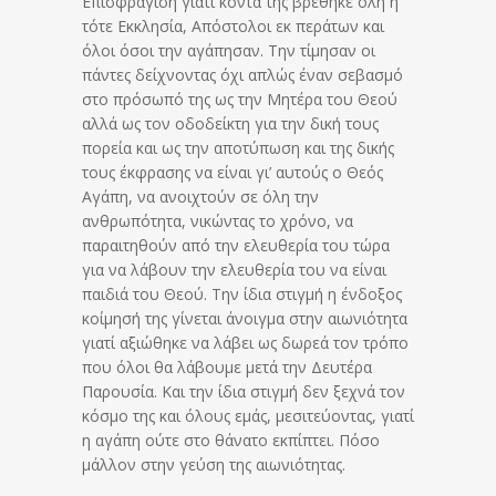
Επισφράγιση γιατί κοντά της βρέθηκε όλη η
τότε Εκκλησία, Απόστολοι εκ περάτων και
όλοι όσοι την αγάπησαν. Την τίμησαν οι
πάντες δείχνοντας όχι απλώς έναν σεβασμό
στο πρόσωπό της ως την Μητέρα του Θεού
αλλά ως τον οδοδείκτη για την δική τους
πορεία και ως την αποτύπωση και της δικής
τους έκφρασης να είναι γι’ αυτούς ο Θεός
Αγάπη, να ανοιχτούν σε όλη την
ανθρωπότητα, νικώντας το χρόνο, να
παραιτηθούν από την ελευθερία του τώρα
για να λάβουν την ελευθερία του να είναι
παιδιά του Θεού. Την ίδια στιγμή η ένδοξος
κοίμησή της γίνεται άνοιγμα στην αιωνιότητα
γιατί αξιώθηκε να λάβει ως δωρεά τον τρόπο
που όλοι θα λάβουμε μετά την Δευτέρα
Παρουσία. Και την ίδια στιγμή δεν ξεχνά τον
κόσμο της και όλους εμάς, μεσιτεύοντας, γιατί
η αγάπη ούτε στο θάνατο εκπίπτει. Πόσο
μάλλον στην γεύση της αιωνιότητας.