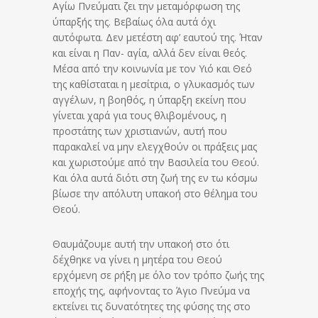
Αγίω Πνεύματι ζει την μεταμόρφωση της
ύπαρξής της. Βεβαίως όλα αυτά όχι
αυτόφωτα. Δεν μετέστη αφ’ εαυτού της. Ήταν
και είναι η Παν- αγία, αλλά δεν είναι θεός.
Μέσα από την κοινωνία με τον Υιό και Θεό
της καθίσταται η μεσίτρια, ο γλυκασμός των
αγγέλων, η βοηθός, η ύπαρξη εκείνη που
γίνεται χαρά για τους θλιβομένους, η
προστάτης των χριστιανών, αυτή που
παρακαλεί να μην ελεγχθούν οι πράξεις μας
και χωριστούμε από την Βασιλεία του Θεού.
Και όλα αυτά διότι στη ζωή της εν τω κόσμω
βίωσε την απόλυτη υπακοή στο θέλημα του
Θεού.
Θαυμάζουμε αυτή την υπακοή στο ότι
δέχθηκε να γίνει η μητέρα του Θεού
ερχόμενη σε ρήξη με όλο τον τρόπο ζωής της
εποχής της, αφήνοντας το Άγιο Πνεύμα να
εκτείνει τις δυνατότητες της φύσης της στο