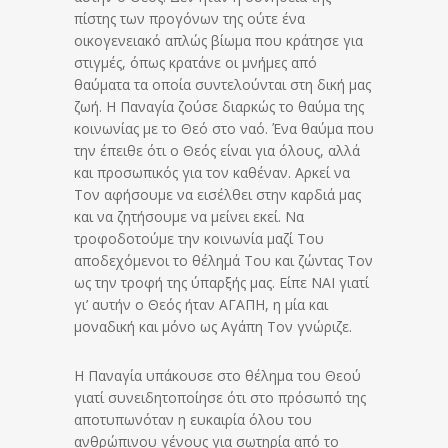
πίστης των προγόνων της ούτε ένα
οικογενειακό απλώς βίωμα που κράτησε για
στιγμές, όπως κρατάνε οι μνήμες από
θαύματα τα οποία συντελούνται στη δική μας
ζωή. Η Παναγία ζούσε διαρκώς το θαύμα της
κοινωνίας με το Θεό στο ναό. Ένα θαύμα που
την έπειθε ότι ο Θεός είναι για όλους, αλλά
και προσωπικός για τον καθέναν. Αρκεί να
Τον αφήσουμε να εισέλθει στην καρδιά μας
και να ζητήσουμε να μείνει εκεί. Να
τροφοδοτούμε την κοινωνία μαζί Του
αποδεχόμενοι το θέλημά Του και ζώντας Τον
ως την τροφή της ύπαρξής μας. Είπε ΝΑΙ γιατί
γι’ αυτήν ο Θεός ήταν ΑΓΑΠΗ, η μία και
μοναδική και μόνο ως Αγάπη Τον γνώριζε.
Η Παναγία υπάκουσε στο θέλημα του Θεού
γιατί συνειδητοποίησε ότι στο πρόσωπό της
αποτυπωνόταν η ευκαιρία όλου του
ανθρώπινου γένους για σωτηρία από το