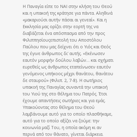
Η Παναγία είπε το ΝΑΙ στην κλήση του Θεού
και η υπακοή της κράτησε για πάντα. Αληθινά
«μακαριούσι αυτήν πάσαι αι γενεαί». Και η
Εκκλησία μας ορίζει στην εορτή της να
διαβάζεται ένα απόσπασμα από την προς
Φιλιππησίουςεπιστολή του Αποστόλου
Παύλου που μας δείχνει ότι ο Υιός και Θεός
της έγινε άνθρωπος δι’ αυτής. «Εκένωσεν
εαυτόν μορφήν δούλου λαβών… και σχήματι
ευρεθείς ως άνθρωπος εταπείνωσεν εαυτόν
γενόμενος υπήκοος μέχρι θανάτου, θανάτου
δε σταυρού» (Φιλιπ. 2, 7-8). Η σωτήριος
υπακοή της Παναγίας συναντά την υπακοή
του Υιού της στο θέλημα του Πατρός. Έτσι
έχουμε απαντήσεις σωτήριες και για εμάς.
Υπακούοντας στο θέλημα του Θεού
λαμβάνουμε αυτό για το οποίο πλασθήκαμε,
αυτό για το οποίο αξίζει να ζούμε: την
κοινωνία μαζί Του, η οποία ακόμη κι αν
περνά από τον θάνατο, γίνεται διάρκεια.