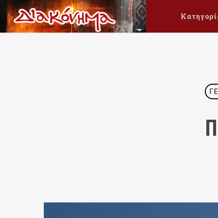
Κατηγορί
Γ
Π