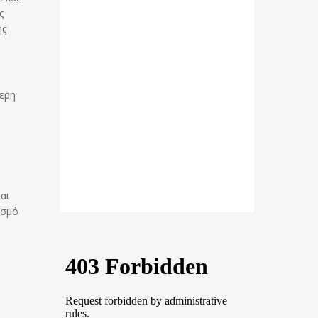
ς
ης
τερη
αι
ασμό