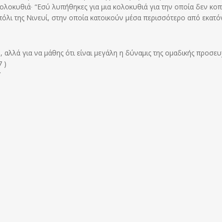
ολοκυθιά∙ “Εσύ λυπήθηκες για μια κολοκυθιά για την οποία δεν κοπ
πόλι της Νινευί, στην οποία κατοικούν μέσα περισσότερο από εκατό
 αλλά για να μάθης ότι είναι μεγάλη η δύναμις της ομαδικής προσευ
 )
Υ