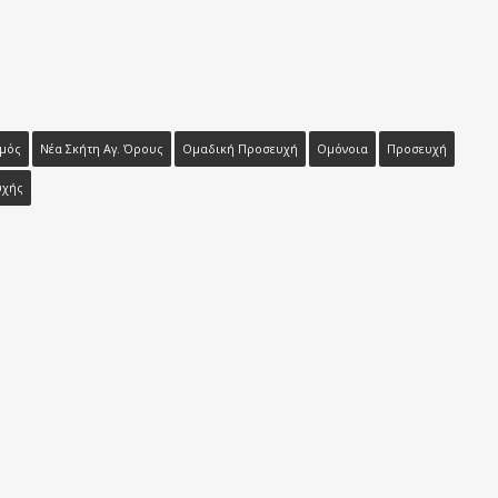
μός
Νέα Σκήτη Αγ. Όρους
Ομαδική Προσευχή
Ομόνοια
Προσευχή
υχής