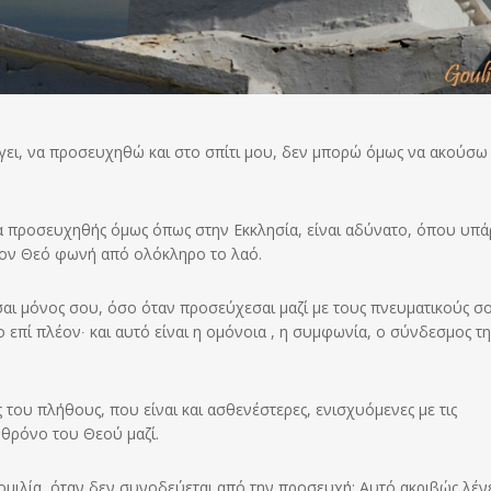
γει, να προσευχηθώ και στο σπίτι μου, δεν μπορώ όμως να ακούσω
να προσευχηθής όμως όπως στην Εκκλησία, είναι αδύνατο, όπου υπά
τον Θεό φωνή από ολόκληρο το λαό.
αι μόνος σου, όσο όταν προσεύχεσαι μαζί με τους πνευματικούς σ
ο επί πλέον∙ και αυτό είναι η ομόνοια , η συμφωνία, ο σύνδεσμος τη
ές του πλήθους, που είναι και ασθενέστερες, ενισχυόμενες με τις
θρόνο του Θεού μαζί.
ομιλία, όταν δεν συνοδεύεται από την προσευχή; Αυτό ακριβώς λένε