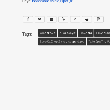
Πηγή:
inpantanassis.blogspot.
gr
Διδασκαλία
Δικαιολογία
Εκκλησία
Εκκλησιασ
Tags:
Συνοδία Σπυρίδωνος Ιερομονάχου
Τα Νεύρα Της Ψ