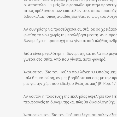
οι Απόστολοι ∙ “Εμείς θα αφοσιωθούμε στην προσευχή κ
στους πρόλογους των επιστολών του, όπου προσεύχε
διδασκαλίας, όπως ακριβώς βοηθάει το φως του λυχν
Αν συνηθίσης να προσεύχεσαι σωστά, δε θα χρειάζεσα
φωτίση το νου χωρίς τη μεσολάβησι μεσίτη. Αν η πρ
δύναμι έχει η προσευχή που γίνεται από πλήθος ανθ
Διότι είναι μεγαλύτερη η δύναμί της και πολύ πιο με
γίνεται στο σπίτι. Από πού γίνεται αυτό φανερό;
Άκουσε τον ίδιο τον Παύλο που λέγει: “Ο Οποίος μας 
πάλι θα μας σώση, αν μας βοηθήστε και σεις με την 
μας για την χάρι που έδειξε ο Θεός σε μας” (Β’ Κορ. 1,1
Αν λοιπόν η προσευχή της εκκλησίας ωφέλησε τον Πέτ
περιφρονείς τη δύναμί της και πώς θα δικαιολογηθής;
Άκουσε και τον ίδιο τον Θεό που λέγει ότι σπλαχνίζετ