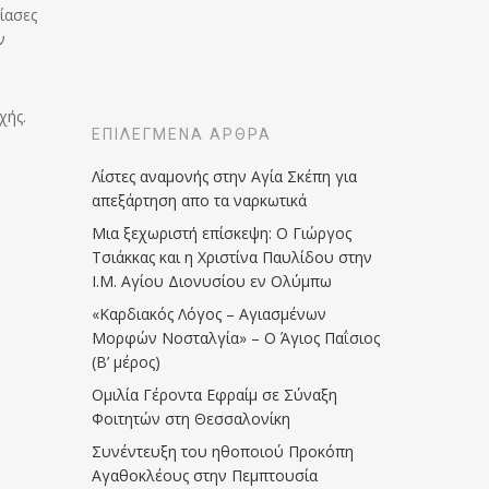
ίασες
ν
χής.
ΕΠΙΛΕΓΜΈΝΑ ΆΡΘΡΑ
Λίστες αναμονής στην Αγία Σκέπη για
απεξάρτηση απο τα ναρκωτικά
Μια ξεχωριστή επίσκεψη: Ο Γιώργος
Τσιάκκας και η Χριστίνα Παυλίδου στην
Ι.Μ. Αγίου Διονυσίου εν Ολύμπω
«Καρδιακός Λόγος – Αγιασμένων
Μορφών Νοσταλγία» – Ο Άγιος Παΐσιος
(Β’ μέρος)
Ομιλία Γέροντα Εφραίμ σε Σύναξη
Φοιτητών στη Θεσσαλονίκη
Συνέντευξη του ηθοποιού Προκόπη
Αγαθοκλέους στην Πεμπτουσία