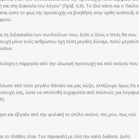
αι στη διακονία του λόγου” (Πράξ. 6,6). Το ίδιο κάνει και ο Παύλο
ται ώστε το φως της προσευχής να βοηθήση στην ορθή ανάπτυξι τ
αριού.
ι τη διδασκαλία των συνδούλων σου, διότι ο ίδιος ο Θεός θα σου
οσευχή μόνο ενός ανθρώπου έχη τόση μεγάλη δύναμι, πολύ μεγαλύ
ρώπων.
γαλύτερη η παρρησία από την ιδιωτική προσευχή και από εκείνην που
έσωσε από τόσο μεγάλο θάνατο και μας σώζει, ελπίζουμε όμως ότι κ
προσευχή σας, ώστε να αποδοθή ευχαριστία από πολλούς για λογαρι
0).
ρο και έβγαλε από την φυλακή το στύλο εκείνο, πες μου, πως εσύ
αι το πλήθος όταν Τον παρακαλή με όλη την καλή διάθεσι. Διότι