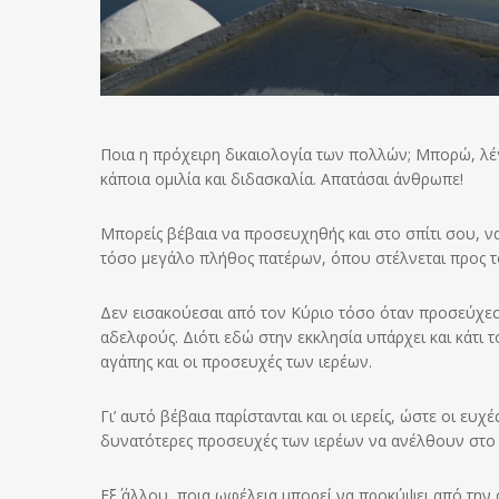
Ποια η πρόχειρη δικαιολογία των πολλών; Μπορώ, λέ
κάποια ομιλία και διδασκαλία. Απατάσαι άνθρωπε!
Μπορείς βέβαια να προσευχηθής και στο σπίτι σου, 
τόσο μεγάλο πλήθος πατέρων, όπου στέλνεται προς 
Δεν εισακούεσαι από τον Κύριο τόσο όταν προσεύχεσ
αδελφούς. Διότι εδώ στην εκκλησία υπάρχει και κάτι τ
αγάπης και οι προσευχές των ιερέων.
Γι’ αυτό βέβαια παρίστανται και οι ιερείς, ώστε οι ευχ
δυνατότερες προσευχές των ιερέων να ανέλθουν στο 
Εξ΄ άλλου, ποια ωφέλεια μπορεί να προκύψει από την 