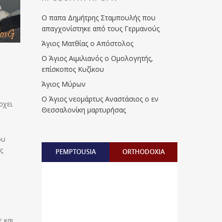
Ο παπα Δημήτρης Σταμπουλής που
απαγχονίστηκε από τους Γερμανούς
Άγιος Ματθίας ο Απόστολος
Ο Άγιος Αιμιλιανός ο Ομολογητής,
επίσκοπος Κυζίκου
Άγιος Μύρων
Ο Άγιος νεομάρτυς Αναστάσιος ο εν
ρχει
Θεσσαλονίκη μαρτυρήσας
ου
ς
PEMPTOUSIA
ORTHODOXIA
 και