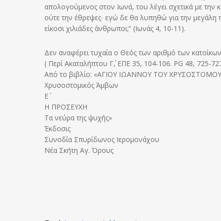
απολογούμενος στον Ιωνά, του λέγει σχετικά με την κ
ούτε την έθρεψες∙ εγώ δε θα λυπηθώ για την μεγάλη 
είκοσι χιλιάδες άνθρωποι;” (Ιωνάς 4, 10-11).
Δεν αναφέρει τυχαία ο Θεός των αριθμό των κατοίκων,
( Περί Ακαταλήπτου Γ΄, ΕΠΕ 35, 104-106. PG 48, 725-727
Από το βιβλίο: «ΑΓΙΟΥ ΙΩΑΝΝΟΥ ΤΟΥ ΧΡΥΣΟΣΤΟΜΟ
Χρυσοστομικός Άμβων
Ε΄
Η ΠΡΟΣΕΥΧΗ
Τα νεύρα της ψυχής»
Έκδοσις
Συνοδία Σπυρίδωνος Ιερομονάχου
Νέα Σκήτη Αγ. Όρους