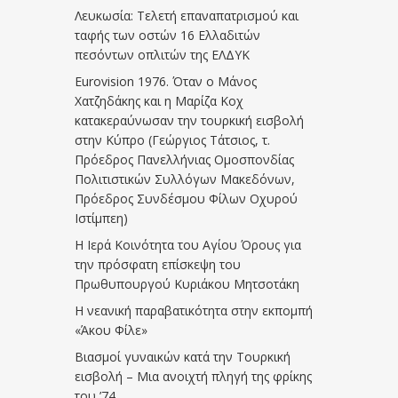
Λευκωσία: Τελετή επαναπατρισμού και
ταφής των οστών 16 Ελλαδιτών
πεσόντων οπλιτών της ΕΛΔΥΚ
Eurovision 1976. Όταν ο Μάνος
Χατζηδάκης και η Μαρίζα Κοχ
κατακεραύνωσαν την τουρκική εισβολή
στην Κύπρο (Γεώργιος Τάτσιος, τ.
Πρόεδρος Πανελλήνιας Ομοσπονδίας
Πολιτιστικών Συλλόγων Μακεδόνων,
Πρόεδρος Συνδέσμου Φίλων Οχυρού
Ιστίμπεη)
Η Ιερά Κοινότητα του Αγίου Όρους για
την πρόσφατη επίσκεψη του
Πρωθυπουργού Κυριάκου Μητσοτάκη
Η νεανική παραβατικότητα στην εκπομπή
«Άκου Φίλε»
Βιασμοί γυναικών κατά την Τουρκική
εισβολή – Μια ανοιχτή πληγή της φρίκης
του ’74