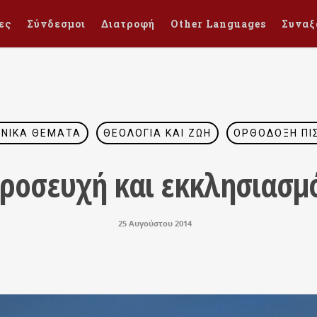
ες
Σύνδεσμοι
Διατροφή
Other Languages
Συναξ
ΕΝΙΚΆ ΘΈΜΑΤΑ
ΘΕΟΛΟΓΊΑ ΚΑΙ ΖΩΉ
ΟΡΘΌΔΟΞΗ ΠΊ
ροσευχή και εκκλησιασμ
25 Αυγούστου 2014