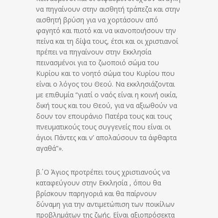
να πηγαίνουν στην αισθητή τράπεζα και στην
αισθητή βρύση για να χορτάσουν από
φαγητό και πιοτό και να ικανοποιήσουν την
πείνα και τη δίψα τους, έτσι και οι χριστιανοί
πρέπει να πηγαίνουν στην Εκκλησία
πεινασμένοι για το ζωοποιό σώμα του
Κυρίου και το νοητό σώμα του Κυρίου που
είναι ο λόγος του Θεού. Να εκκλησιάζονται
με επιθυμία “γιατί ο ναός είναι η κοινή οικία,
δική τους και του Θεού, για να αξιωθούν να
δουν τον επουράνιο Πατέρα τους και τους
πνευματικούς τους συγγενείς που είναι οι
άγιοι Πάντες και ν’ απολαύσουν τα άφθαρτα
αγαθά”».
β΄. Ο Άγιος προτρέπει τους χριστιανούς να
καταφεύγουν στην Εκκλησία , όπου θα
βρίσκουν παρηγοριά και θα παίρνουν
δύναμη για την αντιμετώπιση των ποικίλων
προβλημάτων της ζωής. Είναι αξιοπρόσεκτα