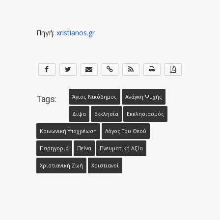
Πηγή:
xristianos.gr
Άγιος Νικόδημος
Ανάγκη Ψυχής
Tags:
Δίψα
Εκκλησία
Εκκλησιασμός
Κοινωνική Υποχρέωση
Λόγος Του Θεού
Παρηγοριά
Πείνα
Πνευματική Αξία
Χριστιανική Ζωή
Χριστιανοί