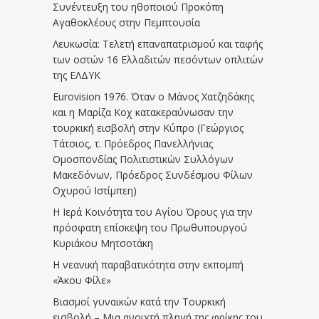
Συνέντευξη του ηθοποιού Προκόπη
Αγαθοκλέους στην Πεμπτουσία
Λευκωσία: Τελετή επαναπατρισμού και ταφής
των οστών 16 Ελλαδιτών πεσόντων οπλιτών
της ΕΛΔΥΚ
Eurovision 1976. Όταν ο Μάνος Χατζηδάκης
και η Μαρίζα Κοχ κατακεραύνωσαν την
τουρκική εισβολή στην Κύπρο (Γεώργιος
Τάτσιος, τ. Πρόεδρος Πανελλήνιας
Ομοσπονδίας Πολιτιστικών Συλλόγων
Μακεδόνων, Πρόεδρος Συνδέσμου Φίλων
Οχυρού Ιστίμπεη)
Η Ιερά Κοινότητα του Αγίου Όρους για την
πρόσφατη επίσκεψη του Πρωθυπουργού
Κυριάκου Μητσοτάκη
Η νεανική παραβατικότητα στην εκπομπή
«Άκου Φίλε»
Βιασμοί γυναικών κατά την Τουρκική
εισβολή – Μια ανοιχτή πληγή της φρίκης του