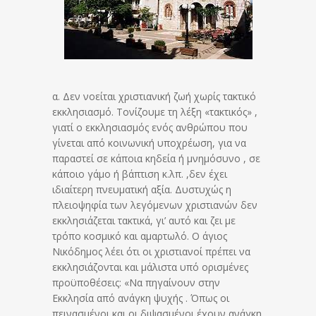
α. Δεν νοείται χριστιανική ζωή χωρίς τακτικό
εκκλησιασμό. Τονίζουμε τη λέξη «τακτικός» ,
γιατί ο εκκλησιασμός ενός ανθρώπου που
γίνεται από κοινωνική υποχρέωση, για να
παραστεί σε κάποια κηδεία ή μνημόσυνο , σε
κάποιο γάμο ή βάπτιση κ.λπ. ,δεν έχει
ιδιαίτερη πνευματική αξία. Δυστυχώς η
πλειοψηφία των λεγόμενων χριστιανών δεν
εκκλησιάζεται τακτικά, γι’ αυτό και ζει με
τρόπο κοσμικό και αμαρτωλό. Ο άγιος
Νικόδημος λέει ότι οι χριστιανοί πρέπει να
εκκλησιάζονται και μάλιστα υπό ορισμένες
προϋποθέσεις: «Να πηγαίνουν στην
Εκκλησία από ανάγκη ψυχής . Όπως οι
πεινασμένοι και οι διψασμένοι έχουν ανάγκη