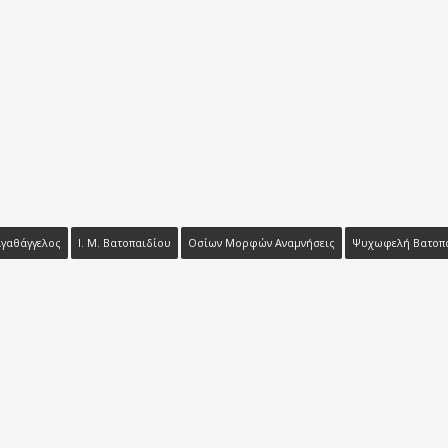
Αγαθάγγελος
Ι. Μ. Βατοπαιδίου
Οσίων Μορφών Αναμνήσεις
Ψυχωφελή Βατοπα