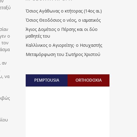
ον
μεταξύ
Όσιος Αγάθωνας ο κτήτορας (14ος αι.)
Όσιος Θεοδόσιος ο νέος, ο ιαματικός
σίαν
Άγιος Δομέτιος ο Πέρσης και οι δύο
γεν ο
μαθητές του
 τον
Καλλίνικος ο Αγιορείτης · ο Ησυχαστής
χάσμα
Μεταμόρφωση του Σωτήρος Χριστού
ι αν
,
υ, να
PEMPTOUSIA
ORTHODOXIA
ριβώς
δίου