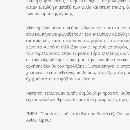
πλήρη φόβον Θεού, ετίμησεν επαξίως την μοναχικήν κλ
αιτίαν εμειώθη η μεταξύ των φιλία και στενή επαφή, 
των πνευματικής αγάπης.
Μίαν ημέραν μετά το γεύμα εκάλεσε τον υποτακτικόν τ
σου και πήγαινε φώναξε τον Γέρο-Μελέτιον να έλθη 
υποτακτικός, κατά τον λόγον του γέροντός του και ε
γέροντα. Αφού αντήλλαξαν τον εν Χριστώ ασπασμόν, 
του παρελθόντος. Όταν εξήλθε ο Γέρο-Μελέτιος δια να
επιτακτικώς: «Άφησε, παιδί μου, την εργασίαν σου και
αργήσης δεν θα τον προλάβης». Όντως επήγεν ο υποτα
χαμογελών είπε: «Φεύγω, παιδί μου, στον Χριστόν μα
έχης πάντοτε τον φόβον του Θεού».
Μετά την τελευταίαν αυτήν συμβουλήν προς τον μαθητ
είχε προβλέψει. Έμενον δε αυτοί οι μακάριοι εις την
ΠΗΓΗ : Γέροντος Ιωσήφ του Βατοπαιδινού (+), Οσίων
Αγίου Όρους.