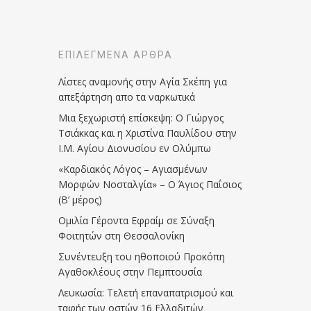
ΕΠΙΛΕΓΜΈΝΑ ΆΡΘΡΑ
Λίστες αναμονής στην Αγία Σκέπη για
απεξάρτηση απο τα ναρκωτικά
Μια ξεχωριστή επίσκεψη: Ο Γιώργος
Τσιάκκας και η Χριστίνα Παυλίδου στην
Ι.Μ. Αγίου Διονυσίου εν Ολύμπω
«Καρδιακός Λόγος – Αγιασμένων
Μορφών Νοσταλγία» – Ο Άγιος Παΐσιος
(Β’ μέρος)
Ομιλία Γέροντα Εφραίμ σε Σύναξη
Φοιτητών στη Θεσσαλονίκη
Συνέντευξη του ηθοποιού Προκόπη
Αγαθοκλέους στην Πεμπτουσία
Λευκωσία: Τελετή επαναπατρισμού και
ταφής των οστών 16 Ελλαδιτών