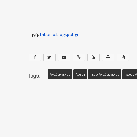
Πηγή:
tribonio.blogspot.gr
Αγαθάγγελος
Αρετή
Γέρο-Αγαθάγγελος
Γέρων 
Tags: