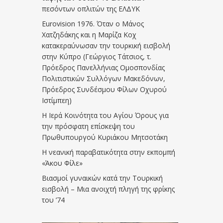
πεσόντων οπλιτών της ΕΛΔΥΚ
Eurovision 1976. Όταν ο Μάνος
Χατζηδάκης και η Μαρίζα Κοχ
κατακεραύνωσαν την τουρκική εισβολή
στην Κύπρο (Γεώργιος Τάτσιος, τ.
Πρόεδρος Πανελλήνιας Ομοσπονδίας
Πολιτιστικών Συλλόγων Μακεδόνων,
Πρόεδρος Συνδέσμου Φίλων Οχυρού
Ιστίμπεη)
Η Ιερά Κοινότητα του Αγίου Όρους για
την πρόσφατη επίσκεψη του
Πρωθυπουργού Κυριάκου Μητσοτάκη
Η νεανική παραβατικότητα στην εκπομπή
«Άκου Φίλε»
Βιασμοί γυναικών κατά την Τουρκική
εισβολή – Μια ανοιχτή πληγή της φρίκης
του ’74