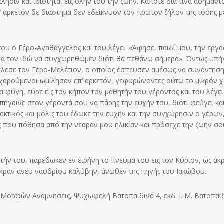
ήσιν και ιδιότητα, εις όλην του την ζωήν. Κάποτε δια τινα ασήμαντ
δι’ αρκετόν δε διάστημα δεν εδείκνυον τον πρώτον ζήλον της τόσης 
ου ο Γέρο-Αγαθάγγελος και του λέγει: «Άφησε, παιδί μου, την εργα
να τον ιδώ να συγχωρηθώμεν διότι θα πεθάνω σήμερα». Όντως υπή
κάλεσε τον Γέρο-Μελέτιον, ο οποίος έσπευσεν αμέσως να συνάντηση
χαρούμενοι ωμίλησαν επ’ αρκετόν, γεφυρώνοντες ούτω το μικρόν 
 φύγη, εύρε εις τον κήπον τον μαθητήν του γέροντος και του λέγει
 πήγαινε στον γέροντά σου να πάρης την ευχήν του, διότι φεύγει κα
κτικός και μόλις του έδωκε την ευχήν και την συγχώρησιν ο γέρων
ς που πόθησα από την νεαράν μου ηλικίαν και πρόσεχε την ζωήν σο
ήν του, παρέδωκεν εν ειρήνη το πνεύμα του εις τον Κύριον, ως ακ
 μικράν άνευ ναϋδρίου καλύβην, άνωθεν της πηγής του Ιακώβου.
 Μορφών Αναμνήσεις, Ψυχωφελή Βατοπαιδινά 4, εκδ. Ι. Μ. Βατοπαι