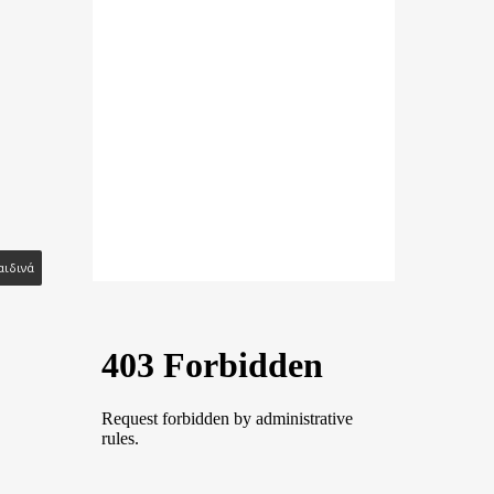
ιδινά