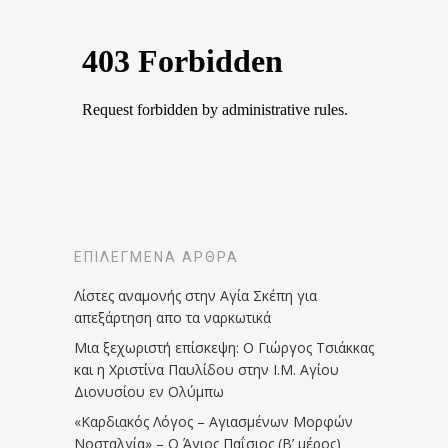
ΕΠΙΛΕΓΜΈΝΑ ΆΡΘΡΑ
Λίστες αναμονής στην Αγία Σκέπη για
απεξάρτηση απο τα ναρκωτικά
Μια ξεχωριστή επίσκεψη: Ο Γιώργος Τσιάκκας
και η Χριστίνα Παυλίδου στην Ι.Μ. Αγίου
Διονυσίου εν Ολύμπω
«Καρδιακός Λόγος – Αγιασμένων Μορφών
Νοσταλγία» – Ο Άγιος Παΐσιος (Β’ μέρος)