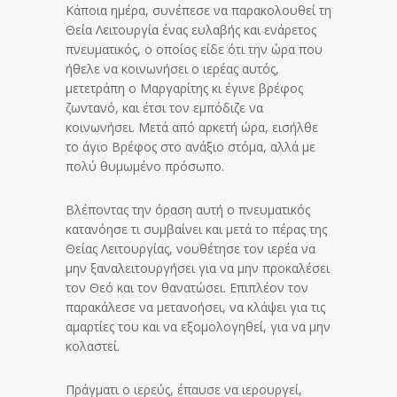
Κάποια ημέρα, συνέπεσε να παρακολουθεί τη
Θεία Λειτουργία ένας ευλαβής και ενάρετος
πνευματικός, ο οποίος είδε ότι την ώρα που
ήθελε να κοινωνήσει ο ιερέας αυτός,
μετετράπη ο Μαργαρίτης κι έγινε βρέφος
ζωντανό, και έτσι τον εμπόδιζε να
κοινωνήσει. Μετά από αρκετή ώρα, εισήλθε
το άγιο Βρέφος στο ανάξιο στόμα, αλλά με
πολύ θυμωμένο πρόσωπο.
Βλέποντας την όραση αυτή ο πνευματικός
κατανόησε τι συμβαίνει και μετά το πέρας της
Θείας Λειτουργίας, νουθέτησε τον ιερέα να
μην ξαναλειτουργήσει για να μην προκαλέσει
τον Θεό και τον θανατώσει. Επιπλέον τον
παρακάλεσε να μετανοήσει, να κλάψει για τις
αμαρτίες του και να εξομολογηθεί, για να μην
κολαστεί.
Πράγματι ο ιερεύς, έπαυσε να ιερουργεί,