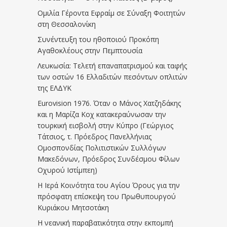
Ομιλία Γέροντα Εφραίμ σε Σύναξη Φοιτητών
στη Θεσσαλονίκη
Συνέντευξη του ηθοποιού Προκόπη
Αγαθοκλέους στην Πεμπτουσία
Λευκωσία: Τελετή επαναπατρισμού και ταφής
των οστών 16 Ελλαδιτών πεσόντων οπλιτών
της ΕΛΔΥΚ
Eurovision 1976. Όταν ο Μάνος Χατζηδάκης
και η Μαρίζα Κοχ κατακεραύνωσαν την
τουρκική εισβολή στην Κύπρο (Γεώργιος
Τάτσιος, τ. Πρόεδρος Πανελλήνιας
Ομοσπονδίας Πολιτιστικών Συλλόγων
Μακεδόνων, Πρόεδρος Συνδέσμου Φίλων
Οχυρού Ιστίμπεη)
Η Ιερά Κοινότητα του Αγίου Όρους για την
πρόσφατη επίσκεψη του Πρωθυπουργού
Κυριάκου Μητσοτάκη
Η νεανική παραβατικότητα στην εκπομπή