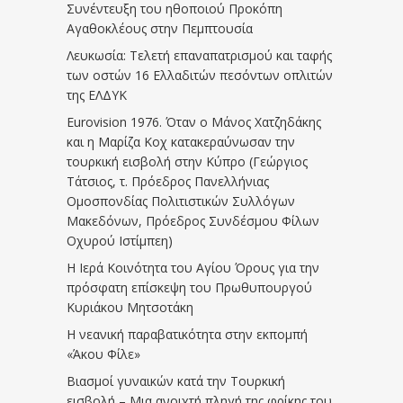
Συνέντευξη του ηθοποιού Προκόπη
Αγαθοκλέους στην Πεμπτουσία
Λευκωσία: Τελετή επαναπατρισμού και ταφής
των οστών 16 Ελλαδιτών πεσόντων οπλιτών
της ΕΛΔΥΚ
Eurovision 1976. Όταν ο Μάνος Χατζηδάκης
και η Μαρίζα Κοχ κατακεραύνωσαν την
τουρκική εισβολή στην Κύπρο (Γεώργιος
Τάτσιος, τ. Πρόεδρος Πανελλήνιας
Ομοσπονδίας Πολιτιστικών Συλλόγων
Μακεδόνων, Πρόεδρος Συνδέσμου Φίλων
Οχυρού Ιστίμπεη)
Η Ιερά Κοινότητα του Αγίου Όρους για την
πρόσφατη επίσκεψη του Πρωθυπουργού
Κυριάκου Μητσοτάκη
Η νεανική παραβατικότητα στην εκπομπή
«Άκου Φίλε»
Βιασμοί γυναικών κατά την Τουρκική
εισβολή – Μια ανοιχτή πληγή της φρίκης του