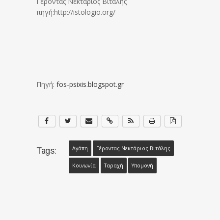
Γέροντας Νεκτάριος Βιτάλης
πηγή:http://istologio.org/
Πηγή:
fos-psixis.blogspot.gr
Αγάπη
Γέροντας Νεκτάριος Βιτάλης
Tags:
Κοινωνία
Ταραχή
Υπομονή