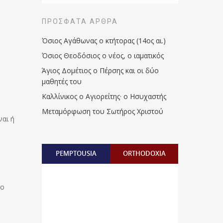
ΠΡΌΣΦΑΤΑ ΆΡΘΡΑ
Όσιος Αγάθωνας ο κτήτορας (14ος αι.)
Όσιος Θεοδόσιος ο νέος, ο ιαματικός
Άγιος Δομέτιος ο Πέρσης και οι δύο
μαθητές του
Καλλίνικος ο Αγιορείτης · ο Ησυχαστής
Μεταμόρφωση του Σωτήρος Χριστού
ναι ή
PEMPTOUSIA
ORTHODOXIA
σο