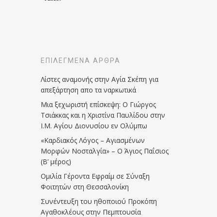
ΕΠΙΛΕΓΜΈΝΑ ΆΡΘΡΑ
Λίστες αναμονής στην Αγία Σκέπη για
απεξάρτηση απο τα ναρκωτικά
Μια ξεχωριστή επίσκεψη: Ο Γιώργος
Τσιάκκας και η Χριστίνα Παυλίδου στην
Ι.Μ. Αγίου Διονυσίου εν Ολύμπω
«Καρδιακός Λόγος – Αγιασμένων
Μορφών Νοσταλγία» – Ο Άγιος Παΐσιος
(Β’ μέρος)
Ομιλία Γέροντα Εφραίμ σε Σύναξη
Φοιτητών στη Θεσσαλονίκη
Συνέντευξη του ηθοποιού Προκόπη
Αγαθοκλέους στην Πεμπτουσία