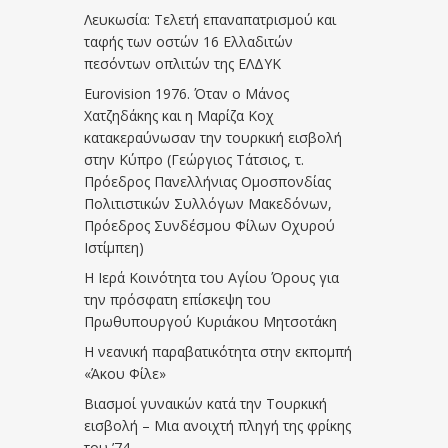
Λευκωσία: Τελετή επαναπατρισμού και
ταφής των οστών 16 Ελλαδιτών
πεσόντων οπλιτών της ΕΛΔΥΚ
Eurovision 1976. Όταν ο Μάνος
Χατζηδάκης και η Μαρίζα Κοχ
κατακεραύνωσαν την τουρκική εισβολή
στην Κύπρο (Γεώργιος Τάτσιος, τ.
Πρόεδρος Πανελλήνιας Ομοσπονδίας
Πολιτιστικών Συλλόγων Μακεδόνων,
Πρόεδρος Συνδέσμου Φίλων Οχυρού
Ιστίμπεη)
Η Ιερά Κοινότητα του Αγίου Όρους για
την πρόσφατη επίσκεψη του
Πρωθυπουργού Κυριάκου Μητσοτάκη
Η νεανική παραβατικότητα στην εκπομπή
«Άκου Φίλε»
Βιασμοί γυναικών κατά την Τουρκική
εισβολή – Μια ανοιχτή πληγή της φρίκης
του ’74