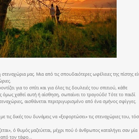
 στεναχώρια μας. Μια από τις σπουδαιότερες ωφέλειες της πίστης εί
ριες.
τίζει για το σπίτι και για όλες τις δουλειές του σπιτιού, κάθε
 όμως χαθεί αυτή ή αίσθηση, σωπαίνει το τραγούδι! Τότε το παιδί
τεναχώριες, αισθάνεται περιτριγυρισμένο από ένα σμήνος σφίγγες.
 τις δικές του δυνάμεις να «ξεφορτώσει» τις στεναχώριες του, τό
ζεται», ό θυμός μαζεύεται, μέχρι πού ό άνθρωπος καταλήγει σαν μία
 από τον τάφο…