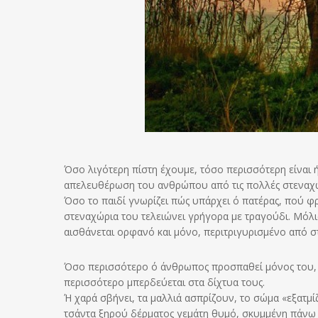
Όσο λιγότερη πίστη έχουμε, τόσο περισσότερη είναι ή
απελευθέρωση του ανθρώπου από τις πολλές στεναχώ
Όσο το παιδί γνωρίζει πώς υπάρχει ό πατέρας, πού φρον
στεναχώρια του τελειώνει γρήγορα με τραγούδι. Μόλις
αισθάνεται ορφανό και μόνο, περιτριγυρισμένο από σ
Όσο περισσότερο ό άνθρωπος προσπαθεί μόνος του, με
περισσότερο μπερδεύεται στα δίχτυα τους.
Ή χαρά σβήνει, τα μαλλιά ασπρίζουν, το σώμα «εξατμί
τσάντα ξηρού δέρματος γεμάτη θυμό, σκυμμένη πάνω