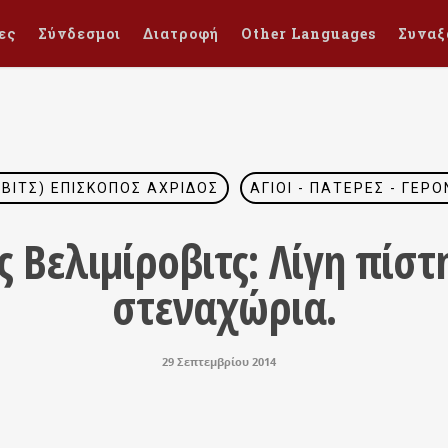
ες
Σύνδεσμοι
Διατροφή
Other Languages
Συναξ
ΟΒΙΤΣ) ΕΠΊΣΚΟΠΟΣ ΑΧΡΊΔΟΣ
ΆΓΙΟΙ - ΠΑΤΈΡΕΣ - ΓΈΡ
ς Βελιμίροβιτς: Λίγη πίστ
στεναχώρια.
29 Σεπτεμβρίου 2014