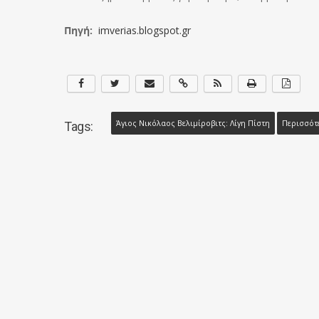
Πηγή:
imverias.blogspot.gr
Άγιος Νικόλαος Βελιμίροβιτς: Λίγη Πίστη
Περισσότ
Tags: