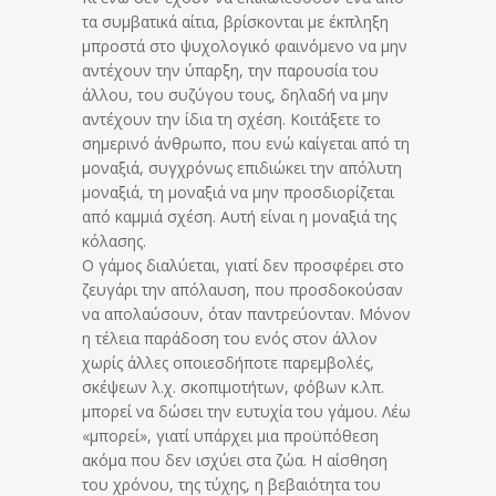
τα συμβατικά αίτια, βρίσκονται με έκπληξη
μπροστά στο ψυχολογικό φαινόμενο να μην
αντέχουν την ύπαρξη, την παρουσία του
άλλου, του συζύγου τους, δηλαδή να μην
αντέχουν την ίδια τη σχέση. Κοιτάξετε το
σημερινό άνθρωπο, που ενώ καίγεται από τη
μοναξιά, συγχρόνως επιδιώκει την απόλυτη
μοναξιά, τη μοναξιά να μην προσδιορίζεται
από καμμιά σχέση. Αυτή είναι η μοναξιά της
κόλασης.
Ο γάμος διαλύεται, γιατί δεν προσφέρει στο
ζευγάρι την απόλαυση, που προσδοκούσαν
να απολαύσουν, όταν παντρεύονταν. Μόνον
η τέλεια παράδοση του ενός στον άλλον
χωρίς άλλες οποιεσδήποτε παρεμβολές,
σκέψεων λ.χ. σκοπιμοτήτων, φόβων κ.λπ.
μπορεί να δώσει την ευτυχία του γάμου. Λέω
«μπορεί», γιατί υπάρχει μια προϋπόθεση
ακόμα που δεν ισχύει στα ζώα. Η αίσθηση
του χρόνου, της τύχης, η βεβαιότητα του