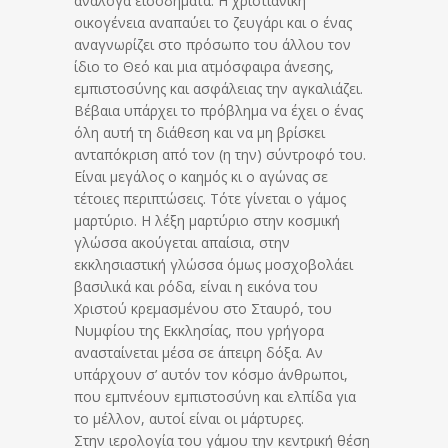
ανάλογα εισοδήματα. Η χριστιανική
οικογένεια αναπαύει το ζευγάρι και ο ένας
αναγνωρίζει στο πρόσωπο του άλλου τον
ίδιο το Θεό και μια ατμόσφαιρα άνεσης,
εμπιστοσύνης και ασφάλειας την αγκαλιάζει.
Βέβαια υπάρχει το πρόβλημα να έχει ο ένας
όλη αυτή τη διάθεση και να μη βρίσκει
ανταπόκριση από τον (η την) σύντροφό του.
Είναι μεγάλος ο καημός κι ο αγώνας σε
τέτοιες περιπτώσεις. Τότε γίνεται ο γάμος
μαρτύριο. Η λέξη μαρτύριο στην κοσμική
γλώσσα ακούγεται απαίσια, στην
εκκλησιαστική γλώσσα όμως μοσχοβολάει
βασιλικά και ρόδα, είναι η εικόνα του
Χριστού κρεμασμένου στο Σταυρό, του
Νυμφίου της Εκκλησίας, που γρήγορα
ανασταίνεται μέσα σε άπειρη δόξα. Αν
υπάρχουν σ’ αυτόν τον κόσμο άνθρωποι,
που εμπνέουν εμπιστοσύνη και ελπίδα για
το μέλλον, αυτοί είναι οι μάρτυρες.
Στην ιερολογία του γάμου την κεντρική θέση