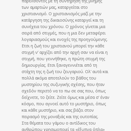
παρελθόντος με τη συντήρηση της μνήμης
των αμαρτιών μας, καταργείται στο
χριστιανισμό. Ο χριστιανισμός μαζί με την
κατάργηση της δικαιοσύνης καταργεί και τη
συνέχεια του χρόνου. Ο χρόνος γίνεται μια
σειρά από στιγμές, που η μια δεν μεταφέρει
λογαριασμούς και ενοχές της προηγούμενης.
Ετσι η ζωή του χριστιανού μπορεί την κάθε
στιγμή ν’ αρχίζει από την αρχή σαν να είναι η
στιγμή, που γεννήθηκε, η πρώτη στιγμή της
δημιουργίας. Ετσι ξαναγεννιέται από τη
στάχτη της η ζωή του ζευγαριού. Ολ’ αυτά και
πολλά ακόμα αποτελούν το βάθος του
μυστηρίου της συζυγικής σχέσης, που ήταν
σχεδόν περιττό να το πω σε σας που, όπως
δείχνετε, το ζείτε. Ζείτε όμως και μέσα σ’ έναν
κόσμο, που αγνοεί αυτό το μυστήριο, όπως
και κάθε μυστήριο, και σας βάζει στον
πειρασμό της μοναξιάς και της ουτοπίας.
Στα θέματα του γάμου ο αντίδικος του
ανθρώπου χρησιμοποιεί τα «έξυπνα όπλα»