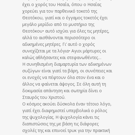
έχει ο χορός του Ησαΐα, όπου ο Ησαΐας
χορεύει για τον παρθενικό τοκετό της
Θεοτόκου, γιατί και ο έγγαμος τοκετός έχει
μεγάλο μερίδιο από το μυστήριο της
Θεοτόκου• αυτό ισχύει για όλες τις μητέρες,
αλλά το αισθάνονται περισσότερο οι
αδικημένες μητέρες. Γι’ αυτό ο χορός
συνεχίζεται με τα λόγια• Αγιοι μάρτυρες οι
καλώς αθλήσαντες και στεφανωθέντες…
Η συνηθισμένη διαμαρτυρία των αδικημένων
συζύγων είναι γιατί τα βάρη, οι συνέπειες και
οι ενοχές να πέφτουν όλα στον ένα και ο
άλλος να φαίνεται άψογος. Σε όλη αυτή τη
δοκιμασία απάντηση και σωτηρία δίνει ο
Σταυρός του Χριστού.
Ο κόσμος ακούει δύσκολα έναν τέτοιο λόγο,
γιατί έχει διαφημιστεί υπερβολικά ο ρόλος
της ψυχολογίας. Η ψυχολογία κάνει τις
διαπιστώσεις της με βάση τις διάφορες
σχολές της και επινοεί τρυκ για την πρακτική