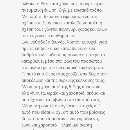
άνθρωπο Θεό κατά χάριν με μια σαρκική και
πνευματική ένωση, δηλ. με ερωτικό τρόπο.
Με αυτή τη θεολογία εφαρμοσμένη στη
σχέση του ζευγαριού καταλαβαίνομε ότι η
σχέση τους γίνεται πανηγύρι χαράς και όλων
των ευγενικών αισθημάτων.
Ενα Ορθόδοξο ζευγάρι λοιπόν ευτυχεί, γιατί
πρώτα επιδιώκει και κατορθώνει σ’ ένα
βαθμό να ιδεί «Θεού πρόσωπο»• ύστερα το
κατορθώνει μέσα στο φως του προσώπου
του άλλου με την πνευματική καλλονή του.
Γι’ αυτό κι ο Θεός τους χαρίζει σαν δώρο την
αποκάλυψη και της σαρκικής καλλονής τους.
Μέσα στη χάρη αυτή της θεϊκής παρουσίας
όλα γίνονται ωραία και χαροποιά, ακόμα και
οι τοίχοι και τα ταβάνια του σπιτιού τους!
Μέσα στη σωστή οικογένεια ευτυχείς απ’
αυτό που είσαι κι όχι απ’ αυτό που βρίσκεις.
Κι αυτό που είσαι όταν είναι χαρούμενο,
είναι και χαροποιό. Τελικά μια σωστή