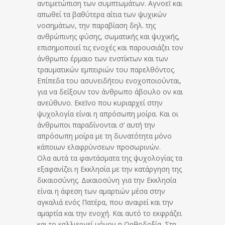
αντιμετώπιση των συμπτωμάτων. Αγνοεῖ και
απωθεί τα βαθύτερα αίτια των ψυχικών
νοσημάτων, την παραβίαση δηλ. της
ανθρώπινης φύσης, σωματικής και ψυχικής,
επισημοποιεί τις ενοχές και παρουσιάζει τον
άνθρωπο έρμαιο των ενστίκτων και των
τραυματικών εμπειριών του παρελθόντος.
Επίπεδα του ασυνειδήτου ενοχοποιούνται,
για να δείξουν τον άνθρωπο άβουλο ον και
ανεύθυνο. Εκεῖνο που κυριαρχεί στην
ψυχολογία είναι η απρόσωπη μοίρα. Και οι
άνθρωποι παραδίνονται σ’ αυτή την
απρόσωπη μοίρα με τη δυνατότητα μόνο
κάποιων ελαφρύνσεων προσωρινών.
Ολα αυτά τα φαντάσματα της ψυχολογίας τα
εξαφανίζει η Εκκλησία με την κατάργηση της
δικαιοσύνης. Δικαιοσύνη για την Εκκλησία
είναι η άφεση των αμαρτιών μέσα στην
αγκαλιά ενός Πατέρα, που αναιρεί και την
αμαρτία και την ενοχή. Και αυτό το εκφράζει
και το καλλιεργεί μόνον η Ορθοδοξία. Στη