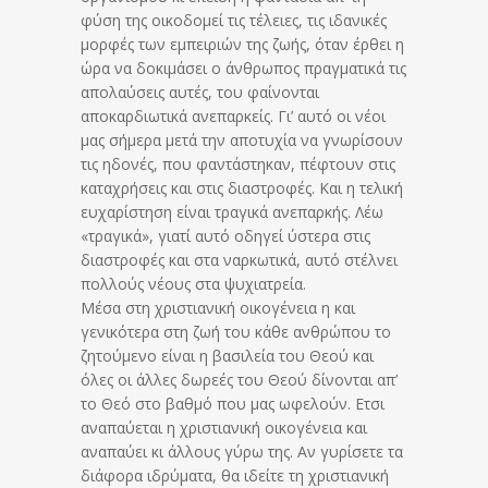
φύση της οικοδομεί τις τέλειες, τις ιδανικές
μορφές των εμπειριών της ζωής, όταν έρθει η
ώρα να δοκιμάσει ο άνθρωπος πραγματικά τις
απολαύσεις αυτές, του φαίνονται
αποκαρδιωτικά ανεπαρκείς. Γι’ αυτό οι νέοι
μας σήμερα μετά την αποτυχία να γνωρίσουν
τις ηδονές, που φαντάστηκαν, πέφτουν στις
καταχρήσεις και στις διαστροφές. Και η τελική
ευχαρίστηση είναι τραγικά ανεπαρκής. Λέω
«τραγικά», γιατί αυτό οδηγεί ύστερα στις
διαστροφές και στα ναρκωτικά, αυτό στέλνει
πολλούς νέους στα ψυχιατρεία.
Μέσα στη χριστιανική οικογένεια η και
γενικότερα στη ζωή του κάθε ανθρώπου το
ζητούμενο είναι η βασιλεία του Θεού και
όλες οι άλλες δωρεές του Θεού δίνονται απ’
το Θεό στο βαθμό που μας ωφελούν. Ετσι
αναπαύεται η χριστιανική οικογένεια και
αναπαύει κι άλλους γύρω της. Αν γυρίσετε τα
διάφορα ιδρύματα, θα ιδείτε τη χριστιανική