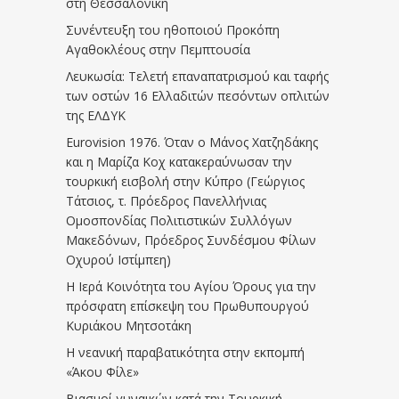
στη Θεσσαλονίκη
Συνέντευξη του ηθοποιού Προκόπη
Αγαθοκλέους στην Πεμπτουσία
Λευκωσία: Τελετή επαναπατρισμού και ταφής
των οστών 16 Ελλαδιτών πεσόντων οπλιτών
της ΕΛΔΥΚ
Eurovision 1976. Όταν ο Μάνος Χατζηδάκης
και η Μαρίζα Κοχ κατακεραύνωσαν την
τουρκική εισβολή στην Κύπρο (Γεώργιος
Τάτσιος, τ. Πρόεδρος Πανελλήνιας
Ομοσπονδίας Πολιτιστικών Συλλόγων
Μακεδόνων, Πρόεδρος Συνδέσμου Φίλων
Οχυρού Ιστίμπεη)
Η Ιερά Κοινότητα του Αγίου Όρους για την
πρόσφατη επίσκεψη του Πρωθυπουργού
Κυριάκου Μητσοτάκη
Η νεανική παραβατικότητα στην εκπομπή
«Άκου Φίλε»
Βιασμοί γυναικών κατά την Τουρκική