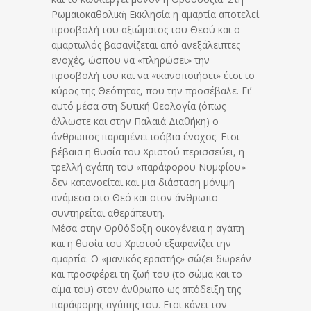
Ρωμαιοκαθολικὴ Εκκλησία η αμαρτία αποτελεί
προσβολή του αξιώματος του Θεού και ο
αμαρτωλός βασανίζεται από ανεξάλειπτες
ενοχές, ώσπου να «πληρώσει» την
προσβολή του και να «ικανοποιήσει» έτσι το
κύρος της Θεότητας, που την προσέβαλε. Γι’
αυτό μέσα στη δυτική θεολογία (όπως
άλλωστε και στην Παλαιά Διαθήκη) ο
άνθρωπος παραμένει ισόβια ένοχος. Ετσι
βέβαια η θυσία του Χριστού περισσεύει, η
τρελλή αγάπη του «παράφορου Νυμφίου»
δεν κατανοείται και μια διάσταση μόνιμη
ανάμεσα στο Θεό και στον άνθρωπο
συντηρείται αθεράπευτη.
Μέσα στην Ορθόδοξη οικογένεια η αγάπη
και η θυσία του Χριστού εξαφανίζει την
αμαρτία. Ο «μανικός εραστής» σώζει δωρεάν
και προσφέρει τη ζωή του (το σώμα και το
αίμα του) στον άνθρωπο ως απόδειξη της
παράφορης αγάπης του. Ετσι κάνει τον