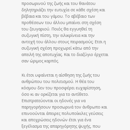
προσωρινού της ζωής και του θανάτου
δηλητηριάζει την ευτυχία σε κάθε σχέση και
βέβαια και του γάμου. Το αβέβαιο των
προθέσεων του άλλου μπαίνει στη σχέση
του ζευγαριού. Ποιός θα εγγυηθεί τη
συζυγική πίστη, την ειλικρίνεια και την
αντοχή του άλλου στους πειρασμούς; Ετσι η
συζυγική σχέση προχωρεί κάτω από την
απειλή της αποτυχίας. Και το διαζύγιο έρχεται
σαν ώριμος καρπός.
Κι έτσι υφαίνεται η αίσθηση της ζωής του
ανθρώπου του πολιτισμού. Η θέα του
κόσμου δεν του προσφέρει ευχαρίστηση,
όσο κι αν ορκίζεται για το αντίθετο.
Επιστρατεύονται οι ηδονές για να
παρηγορήσουν προσωρινά τον άνθρωπο και
επινοούνται άπειρες πολυποίκιλες γεύσεις
και αποχρώσεις ηδονών έτσι για ένα
ξεγέλασμα της απαρηγόρητης ψυχής, που