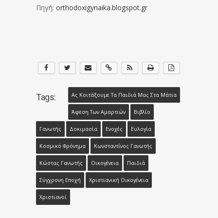
Πηγή:
orthodoxigynaika.blogspot.gr
Ας Κοιτάξουμε Τα Παιδιά Μας Στα Μάτια
Tags:
Άφεση Των Αμαρτιών
Βιβλίο
Γανωτής
Δοκιμασία
Ενοχές
Ευλογία
Κοσμικό Φρόνημα
Κωνσταντίνος Γανωτής
Κώστας Γανωτής
Οικογένεια
Παιδιά
Σύγχρονη Εποχή
Χριστιανική Οικογένεια
Χριστιανοί