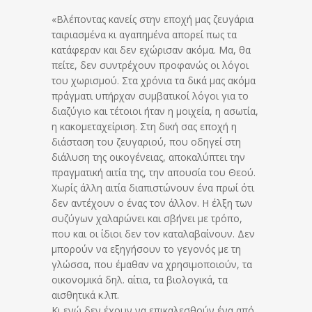
«Βλέποντας κανείς στην εποχή μας ζευγάρια
ταιριασμένα κι αγαπημένα απορεί πως τα
κατάφεραν και δεν εχώρισαν ακόμα. Μα, θα
πείτε, δεν συντρέχουν προφανώς οι λόγοι
του χωρισμού. Στα χρόνια τα δικά μας ακόμα
πράγματι υπήρχαν συμβατικοί λόγοι για το
διαζύγιο και τέτοιοι ήταν η μοιχεία, η ασωτία,
η κακομεταχείριση. Στη δική σας εποχή η
διάσταση του ζευγαριού, που οδηγεί στη
διάλυση της οικογένειας, αποκαλύπτει την
πραγματική αιτία της, την απουσία του Θεού.
Χωρίς άλλη αιτία διαπιστώνουν ένα πρωί ότι
δεν αντέχουν ο ένας τον άλλον. Η έλξη των
συζύγων χαλαρώνει και σβήνει με τρόπο,
που και οι ίδιοι δεν τον καταλαβαίνουν. Δεν
μπορούν να εξηγήσουν το γεγονός με τη
γλώσσα, που έμαθαν να χρησιμοποιούν, τα
οικονομικά δηλ. αίτια, τα βιολογικά, τα
αισθητικά κ.λπ.
Κι ενώ δεν έχουν να επικαλεσθούν ένα από