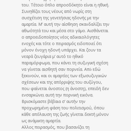
του. Τέτοιο όπλο απροσδόκητο είναι η ηθική.
Συνηθίζει τους νέους από νωρίς στη
συσχέτιση της γενετήσιας ηδονής με την
αμαρτία. Μ’ αυτή την αίσθηση σκανδαλίζει την
αθωότητά του και μέσα στο γάμο. Αισθάνεται
ο απροειδοποίητος νέος αδικαιολόγητες
ενοχές και τότε ο πειρασμός ειδοποιεί ότι
μόνον ένοχη ηδονή υπάρχει. Και ζουν τα
νεαρά ζευγάρια μ’ αυτό το ηθικό
παραμόρφωμα, που κάνει τη συζυγική σχέση
να γίνεται αισθητή σαν πορνεία. Απὸ εδώ
ξεκινούν, και οι αμαρτίες των εξωσυζυγικών
σχέσεων και της απόρριψης του συζύγου,
που φαίνεται άνοστος (η άνοστη), επειδή δεν
ενσαρκώνει αυτή την πορνική εικόνα.
Βρισκόμαστε βέβαια σ’ αυτήν την
προχωρημένη φάση του πολιτισμού, όπου
κάθε απόλαυση της ζωής γίνεται δεκτή μόνον
ως ανάμικτη αμαρτία.
Αλλος πειρασμός, που βασανίζει τη