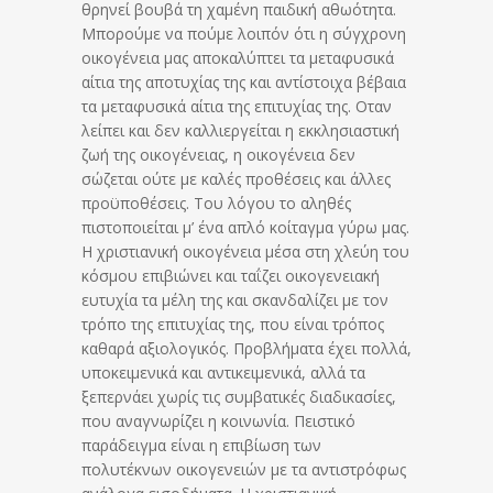
θρηνεί βουβά τη χαμένη παιδική αθωότητα.
Μπορούμε να πούμε λοιπόν ότι η σύγχρονη
οικογένεια μας αποκαλύπτει τα μεταφυσικά
αίτια της αποτυχίας της και αντίστοιχα βέβαια
τα μεταφυσικά αίτια της επιτυχίας της. Οταν
λείπει και δεν καλλιεργείται η εκκλησιαστική
ζωή της οικογένειας, η οικογένεια δεν
σώζεται ούτε με καλές προθέσεις και άλλες
προϋποθέσεις. Του λόγου το αληθές
πιστοποιείται μ’ ένα απλό κοίταγμα γύρω μας.
Η χριστιανική οικογένεια μέσα στη χλεύη του
κόσμου επιβιώνει και ταΐζει οικογενειακή
ευτυχία τα μέλη της και σκανδαλίζει με τον
τρόπο της επιτυχίας της, που είναι τρόπος
καθαρά αξιολογικός. Προβλήματα έχει πολλά,
υποκειμενικά και αντικειμενικά, αλλά τα
ξεπερνάει χωρίς τις συμβατικές διαδικασίες,
που αναγνωρίζει η κοινωνία. Πειστικό
παράδειγμα είναι η επιβίωση των
πολυτέκνων οικογενειών με τα αντιστρόφως