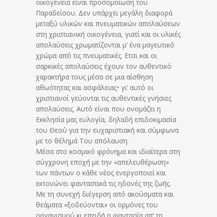
οικογένεια είναι προσομοίωση του
Παραδείσου. Δεν υπάρχει μεγάλη διαφορά
μεταξύ υλικών και πνευματικών απολαύσεων
στη χριστιανική οικογένεια, γιατί και οι υλικές
απολαύσεις χρωματίζονται μ’ ένα μαγευτικό
χρώμα από τις πνευματικές. Ετσι και οι
σαρκικές απολαύσεις έχουν τον αυθεντικό
χαρακτήρα τους μέσα σε μια αίσθηση
αθωότητας και ασφάλειας• γι’ αυτό οι
χριστιανοί γεύονται τις αυθεντικές γνήσιες
απολαύσεις. Αυτό είναι που ονομάζει η
Εκκλησία μας ευλογία, δηλαδή επιδοκιμασία
του Θεού για την ευχαριστιακή και σύμφωνα
με το θέλημά Του απόλαυση.
Μέσα στο κοσμικό φρόνημα και ιδιαίτερα στη
σύγχρονη εποχή με την «απελευθέρωση»
των πάντων ο κάθε νέος ενεργοποιεί και
εκτονώνει φανταστικά τις ηδονές της ζωής.
Με τη συνεχή διέγερση από ακούσματα και
θεάματα «ξοδεύονται» οι ορμόνες του
οργανισμού κι επειδή η φαντασία απ’ τη