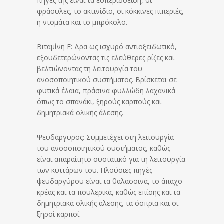
πηγές της είναι τα εσπεριδοειδή, οι
φράουλες, το ακτινίδιο, οι κόκκινες πιπεριές,
η ντομάτα και το μπρόκολο.
Βιταμίνη Ε: Δρα ως ισχυρό αντιοξειδωτικό,
εξουδετερώνοντας τις ελεύθερες ρίζες και
βελτιώνοντας τη λειτουργία του
ανοσοποιητικού συστήματος. Βρίσκεται σε
φυτικά έλαια, πράσινα φυλλώδη λαχανικά
όπως το σπανάκι, ξηρούς καρπούς και
δημητριακά ολικής άλεσης.
Ψευδάργυρος: Συμμετέχει στη λειτουργία
του ανοσοποιητικού συστήματος, καθώς
είναι απαραίτητο συστατικό για τη λειτουργία
των κυττάρων του. Πλούσιες πηγές
ψευδαργύρου είναι τα θαλασσινά, το άπαχο
κρέας και τα πουλερικά, καθώς επίσης και τα
δημητριακά ολικής άλεσης, τα όσπρια και οι
ξηροί καρποί.