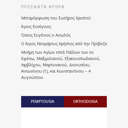
ΠΡΌΣΦΑΤΑ ΆΡΘΡΑ
Μεταμόρφωση του Σωτήρος Χριστού
Άγιος Ευσίγνιος
Όσιος Ευγένιος ο Αιτωλός
Ο Άγιος Νεομάρτυς Χρήστος από την Πρέβεζα
Μνήμη των Aγίων επτά Παίδων των εν
Eφέσω, Mαξιμιλιανού, Eξακουστωδιανού,
Iαμβλίχου, Mαρτινιανού, Διονυσίου,
Aντωνίνου (1), και Kωνσταντίνου – 4
Αυγούστου
PEMPTOUSIA
ORTHODOXIA