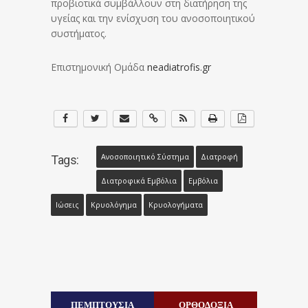
προβιοτικά συμβάλλουν στη διατήρηση της
υγείας και την ενίσχυση του ανοσοποιητικού
συστήματος.
Επιστημονική Ομάδα
neadiatrofis.gr
Ανοσοποιητικό Σύστημα
Διατροφή
Tags:
Διατροφικά Εμβόλια
Εμβόλια
Ιώσεις
Κρυολόγημα
Κρυολογήματα
ΠΕΜΠΤΟΥΣΙΑ
ΟΡΘΟΔΟΞΙΑ