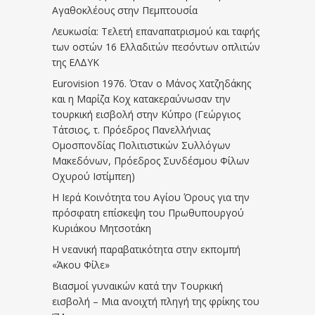
Αγαθοκλέους στην Πεμπτουσία
Λευκωσία: Τελετή επαναπατρισμού και ταφής
των οστών 16 Ελλαδιτών πεσόντων οπλιτών
της ΕΛΔΥΚ
Eurovision 1976. Όταν ο Μάνος Χατζηδάκης
και η Μαρίζα Κοχ κατακεραύνωσαν την
τουρκική εισβολή στην Κύπρο (Γεώργιος
Τάτσιος, τ. Πρόεδρος Πανελλήνιας
Ομοσπονδίας Πολιτιστικών Συλλόγων
Μακεδόνων, Πρόεδρος Συνδέσμου Φίλων
Οχυρού Ιστίμπεη)
Η Ιερά Κοινότητα του Αγίου Όρους για την
πρόσφατη επίσκεψη του Πρωθυπουργού
Κυριάκου Μητσοτάκη
Η νεανική παραβατικότητα στην εκπομπή
«Άκου Φίλε»
Βιασμοί γυναικών κατά την Τουρκική
εισβολή – Μια ανοιχτή πληγή της φρίκης του