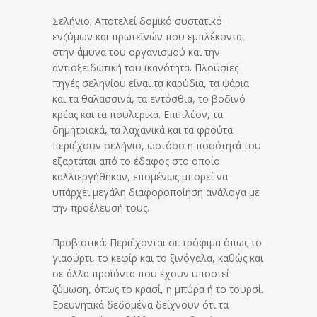
Σελήνιο: Αποτελεί δομικό συστατικό
ενζύμων και πρωτεϊνών που εμπλέκονται
στην άμυνα του οργανισμού και την
αντιοξειδωτική του ικανότητα. Πλούσιες
πηγές σεληνίου είναι τα καρύδια, τα ψάρια
και τα θαλασσινά, τα εντόσθια, το βοδινό
κρέας και τα πουλερικά. Επιπλέον, τα
δημητριακά, τα λαχανικά και τα φρούτα
περιέχουν σελήνιο, ωστόσο η ποσότητά του
εξαρτάται από το έδαφος στο οποίο
καλλιεργήθηκαν, επομένως μπορεί να
υπάρχει μεγάλη διαφοροποίηση ανάλογα με
την προέλευσή τους.
Προβιοτικά: Περιέχονται σε τρόφιμα όπως το
γιαούρτι, το κεφίρ και το ξινόγαλα, καθώς και
σε άλλα προϊόντα που έχουν υποστεί
ζύμωση, όπως το κρασί, η μπύρα ή το τουρσί.
Ερευνητικά δεδομένα δείχνουν ότι τα