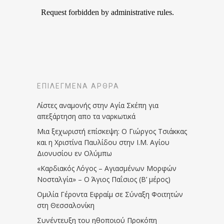
ΕΠΙΛΕΓΜΈΝΑ ΆΡΘΡΑ
Λίστες αναμονής στην Αγία Σκέπη για
απεξάρτηση απο τα ναρκωτικά
Μια ξεχωριστή επίσκεψη: Ο Γιώργος Τσιάκκας
και η Χριστίνα Παυλίδου στην Ι.Μ. Αγίου
Διονυσίου εν Ολύμπω
«Καρδιακός Λόγος – Αγιασμένων Μορφών
Νοσταλγία» – Ο Άγιος Παΐσιος (Β’ μέρος)
Ομιλία Γέροντα Εφραίμ σε Σύναξη Φοιτητών
στη Θεσσαλονίκη
Συνέντευξη του ηθοποιού Προκόπη