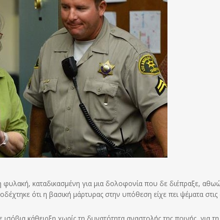
τη φυλακή, καταδικασμένη για μια δολοφονία που δε διέπραξε, αθω
οδέχτηκε ότι η βασική μάρτυρας στην υπόθεση είχε πει ψέματα στις 
 ισόβια κάθειρξη χωρίς τη δυνατότητα αναστολής της ποινής, για τη