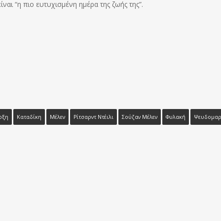
ίναι “η πιο ευτυχισμένη ημέρα της ζωής της”.
ρξη
Καταδίκη
Μέλεν
Ρίτσαρντ Ντέιλι
Σούζαν Μέλεν
Φυλακή
Ψευδομαρ