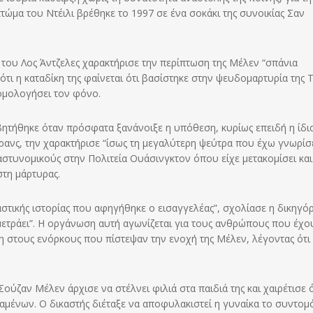
ώμα του Ντέιλι βρέθηκε το 1997 σε ένα σοκάκι της συνοικίας Σαν
του Λος Άντζελες χαρακτήρισε την περίπτωση της Μέλεν “σπάνια
τι η καταδίκη της φαίνεται ότι βασίστηκε στην ψευδομαρτυρία της 
ε ομολογήσει τον φόνο.
σβητήθηκε όταν πρόσφατα ξανάνοιξε η υπόθεση, κυρίως επειδή η ίδια
ρανς, την χαρακτήρισε “ίσως τη μεγαλύτερη ψεύτρα που έχω γνωρίσ
αστυνομικούς στην Πολιτεία Ουάσινγκτον όπου είχε μετακομίσει και
στη μάρτυρας.
αστικής ιστορίας που αφηγήθηκε ο εισαγγελέας”, σχολίασε η δικηγό
μετράει”. Η οργάνωση αυτή αγωνίζεται για τους ανθρώπους που έχο
η στους ενόρκους που πίστεψαν την ενοχή της Μέλεν, λέγοντας ότι 
ύζαν Μέλεν άρχισε να στέλνει φιλιά στα παιδιά της και χαιρέτισε 
ταμένων. Ο δικαστής διέταξε να αποφυλακιστεί η γυναίκα το συντομ