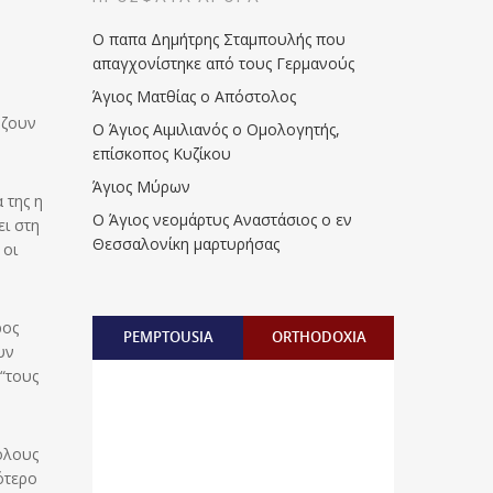
Ο παπα Δημήτρης Σταμπουλής που
απαγχονίστηκε από τους Γερμανούς
Άγιος Ματθίας ο Απόστολος
Τζουν
Ο Άγιος Αιμιλιανός ο Ομολογητής,
επίσκοπος Κυζίκου
Άγιος Μύρων
 της η
Ο Άγιος νεομάρτυς Αναστάσιος ο εν
ει στη
Θεσσαλονίκη μαρτυρήσας
 οι
ρος
PEMPTOUSIA
ORTHODOXIA
υν
“τους
όλους
ότερο