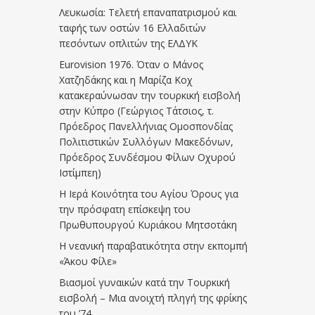
Λευκωσία: Τελετή επαναπατρισμού και
ταφής των οστών 16 Ελλαδιτών
πεσόντων οπλιτών της ΕΛΔΥΚ
Eurovision 1976. Όταν ο Μάνος
Χατζηδάκης και η Μαρίζα Κοχ
κατακεραύνωσαν την τουρκική εισβολή
στην Κύπρο (Γεώργιος Τάτσιος, τ.
Πρόεδρος Πανελλήνιας Ομοσπονδίας
Πολιτιστικών Συλλόγων Μακεδόνων,
Πρόεδρος Συνδέσμου Φίλων Οχυρού
Ιστίμπεη)
Η Ιερά Κοινότητα του Αγίου Όρους για
την πρόσφατη επίσκεψη του
Πρωθυπουργού Κυριάκου Μητσοτάκη
Η νεανική παραβατικότητα στην εκπομπή
«Άκου Φίλε»
Βιασμοί γυναικών κατά την Τουρκική
εισβολή – Μια ανοιχτή πληγή της φρίκης
του ’74