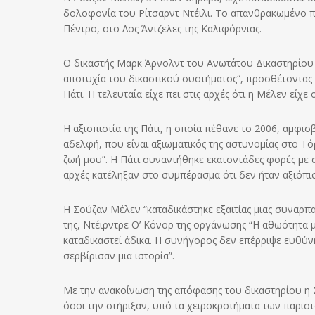
δολοφονία του Ρίτσαρντ Ντέιλι. Το απανθρακωμένο πτ
Πέντρο, στο Λος Άντζελες της Καλιφόρνιας.
Ο δικαστής Μαρκ Άρνολντ του Ανωτάτου Δικαστηρίου 
αποτυχία του δικαστικού συστήματος“, προσθέτοντας ό
Πάτι. Η τελευταία είχε πει στις αρχές ότι η Μέλεν είχ
Η αξιοπιστία της Πάτι, η οποία πέθανε το 2006, αμφι
αδελφή, που είναι αξιωματικός της αστυνομίας στο Τό
ζωή μου”. Η Πάτι συναντήθηκε εκατοντάδες φορές με 
αρχές κατέληξαν στο συμπέρασμα ότι δεν ήταν αξιόπι
Η Σούζαν Μέλεν “καταδικάστηκε εξαιτίας μιας συναρπ
της, Ντέιρντρε Ο’ Κόνορ της οργάνωσης “Η αθωότητα 
καταδικαστεί άδικα. Η συνήγορος δεν επέρριψε ευθύν
σερβίρισαν μια ιστορία”.
Με την ανακοίνωση της απόφασης του δικαστηρίου η Σο
όσοι την στήριξαν, υπό τα χειροκροτήματα των παρισ