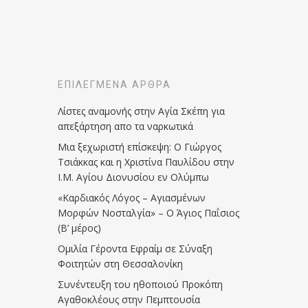
ΕΠΙΛΕΓΜΈΝΑ ΆΡΘΡΑ
Λίστες αναμονής στην Αγία Σκέπη για
απεξάρτηση απο τα ναρκωτικά
Μια ξεχωριστή επίσκεψη: Ο Γιώργος
Τσιάκκας και η Χριστίνα Παυλίδου στην
Ι.Μ. Αγίου Διονυσίου εν Ολύμπω
«Καρδιακός Λόγος – Αγιασμένων
Μορφών Νοσταλγία» – Ο Άγιος Παΐσιος
(Β’ μέρος)
Ομιλία Γέροντα Εφραίμ σε Σύναξη
Φοιτητών στη Θεσσαλονίκη
Συνέντευξη του ηθοποιού Προκόπη
Αγαθοκλέους στην Πεμπτουσία