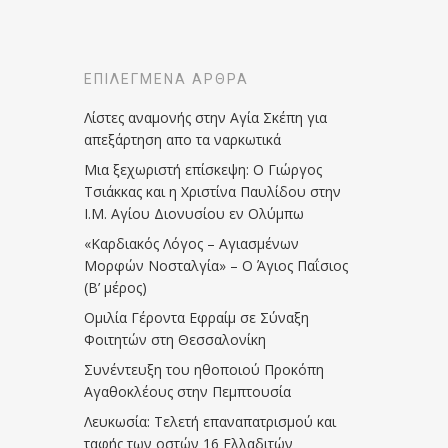
ΕΠΙΛΕΓΜΈΝΑ ΆΡΘΡΑ
Λίστες αναμονής στην Αγία Σκέπη για
απεξάρτηση απο τα ναρκωτικά
Μια ξεχωριστή επίσκεψη: Ο Γιώργος
Τσιάκκας και η Χριστίνα Παυλίδου στην
Ι.Μ. Αγίου Διονυσίου εν Ολύμπω
«Καρδιακός Λόγος – Αγιασμένων
Μορφών Νοσταλγία» – Ο Άγιος Παΐσιος
(Β’ μέρος)
Ομιλία Γέροντα Εφραίμ σε Σύναξη
Φοιτητών στη Θεσσαλονίκη
Συνέντευξη του ηθοποιού Προκόπη
Αγαθοκλέους στην Πεμπτουσία
Λευκωσία: Τελετή επαναπατρισμού και
ταφής των οστών 16 Ελλαδιτών