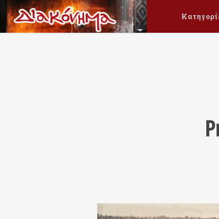
Κατηγορί
Ρ