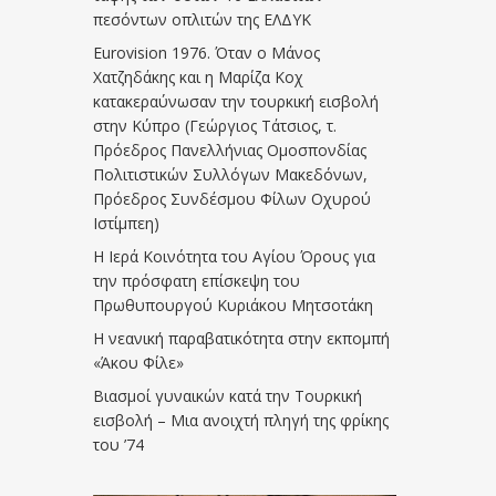
πεσόντων οπλιτών της ΕΛΔΥΚ
Eurovision 1976. Όταν ο Μάνος
Χατζηδάκης και η Μαρίζα Κοχ
κατακεραύνωσαν την τουρκική εισβολή
στην Κύπρο (Γεώργιος Τάτσιος, τ.
Πρόεδρος Πανελλήνιας Ομοσπονδίας
Πολιτιστικών Συλλόγων Μακεδόνων,
Πρόεδρος Συνδέσμου Φίλων Οχυρού
Ιστίμπεη)
Η Ιερά Κοινότητα του Αγίου Όρους για
την πρόσφατη επίσκεψη του
Πρωθυπουργού Κυριάκου Μητσοτάκη
Η νεανική παραβατικότητα στην εκπομπή
«Άκου Φίλε»
Βιασμοί γυναικών κατά την Τουρκική
εισβολή – Μια ανοιχτή πληγή της φρίκης
του ’74