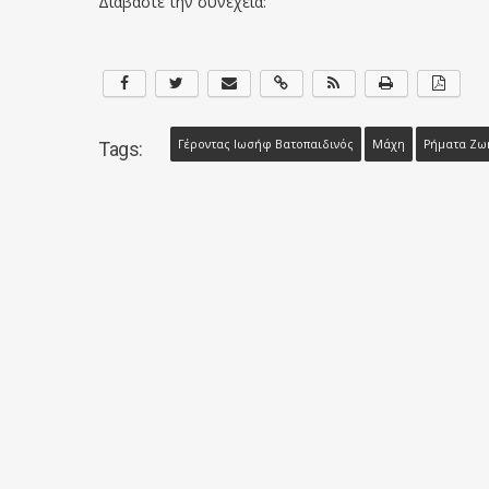
Διαβάστε την συνέχεια:
Γέροντας Ιωσήφ Βατοπαιδινός
Μάχη
Ρήματα Ζω
Tags: